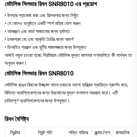
মেটালিক সিলভার রিবন SNR8010 এর প্রয়োগ
• উপহার প্যাকেজ করা এবং শিল্পকলার জন্য নিখুঁত
• যে কোনও অনুষ্ঠানে একটি স্পর্শ মহিমা যোগ করুন
• আমন্ত্রণ এবং কার্ড সাজানোর জন্য দুর্দান্ত
• চমকপ্রদ বো এবং আকৃতি তৈরির জন্য আদর্শ
• ডিআইও প্রকল্প এবং ছুটির সাজসজ্জার জন্য উপযুক্ত
আজই নমুনা চাওয়া হচ্ছে প্রিমিয়াম মেটালিক মুদ্রণ আপনার পণ্যগুলিতে কী পার্থক্য তা
অনুভব করুন।
মেটালিক সিলভার রিবন SNR8010
মেটালিক রঙের রিবনের উজ্জ্বল ধাতব চকচকে ভালো যান্ত্রিক স্থায়িত্ব প্রদর্শন করে,
বিভিন্ন অ্যাপ্লিকেশনের জন্য উচ্চমানের মুদ্রণ ফলাফল সরবরাহ করে। এটি
চাহিদাপূর্ণ অ্যাপ্লিকেশনের জন্য উপযুক্ত।
রিবন বৈশিষ্ট্য
প্রিন্টার
প্রিন্ট গতি
শক্তি পরিসর
স্ক্র্যাচ/দাগ
রাসায়নিক