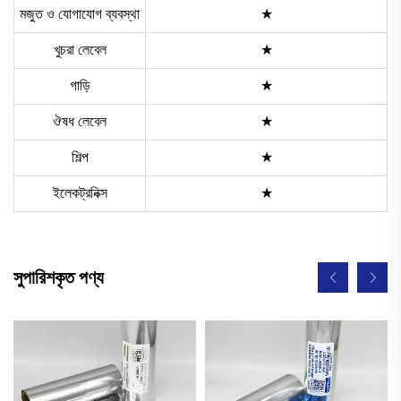
মজুত ও যোগাযোগ ব্যবস্থা
★
খুচরা লেবেল
★
গাড়ি
★
ঔষধ লেবেল
★
শিল্প
★
ইলেকট্রনিক্স
★
সুপারিশকৃত পণ্য