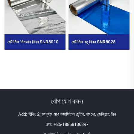
মেটালিক সিলভার রিবন SNR8010
মেটালিক ব্লু রিবন SNR8028
যোগাযোগ করুন
Add: বিল্ডিং 2, ডংফ্যাং মাও কমার্শিয়াল সেন্টার, হাংঝো, জেজিয়াং, চীন
টেল:
+86-18858136397