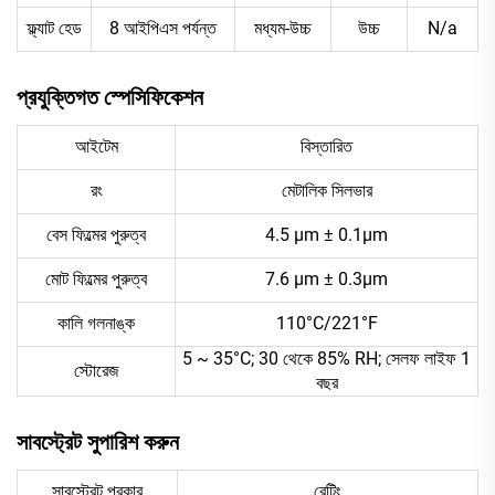
ফ্ল্যাট হেড
8 আইপিএস পর্যন্ত
মধ্যম-উচ্চ
উচ্চ
N/a
প্রযুক্তিগত স্পেসিফিকেশন
আইটেম
বিস্তারিত
রং
মেটালিক সিলভার
বেস ফিল্মের পুরুত্ব
4.5 μm ± 0.1μm
মোট ফিল্মের পুরুত্ব
7.6 μm ± 0.3μm
কালি গলনাঙ্ক
110°C/221°F
5 ~ 35°C; 30 থেকে 85% RH; সেলফ লাইফ 1
স্টোরেজ
বছর
সাবস্ট্রেট সুপারিশ করুন
সাবস্ট্রেট প্রকার
রেটিং