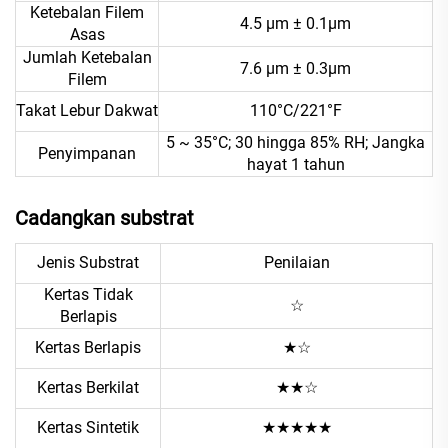
Ketebalan Filem
4.5 μm ± 0.1μm
Asas
Jumlah Ketebalan
7.6 μm ± 0.3μm
Filem
Takat Lebur Dakwat
110°C/221°F
5 ~ 35°C; 30 hingga 85% RH; Jangka
Penyimpanan
hayat 1 tahun
Cadangkan substrat
Jenis Substrat
Penilaian
Kertas Tidak
☆
Berlapis
Kertas Berlapis
★☆
Kertas Berkilat
★★☆
Kertas Sintetik
★★★★★