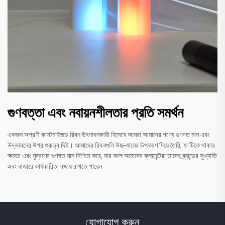
গুণবত্তা এবং নবায়নশীলতার প্রতি সমর্থন
একজন অগ্রণী কাস্টমাইজড রিবন উৎপাদনকারী হিসেবে আমরা আমাদের পণ্যে গুণগত মান এবং
উদ্ভাবনের উপর গুরুত্ব দিই। আমাদের রিবনগুলি উচ্চ-মানের উপকরণ দিয়ে তৈরি, যা টিকে থাকার
ক্ষমতা এবং মুদ্রণের গুণগত মান নিশ্চিত করে, যার ফলে আমাদের ক্লায়েন্টরা তাদের ব্র্যান্ডের সুখ্যাতি
এবং বাজারে কার্যকারিতা বজায় রাখতে পারেন
যোগাযোগ করুন