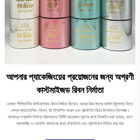
আপনার প্যাকেজিংয়ের প্রয়োজনের জন্য অগ্রণী
কাস্টমাইজড রিবন নির্মাতা
একজন শীর্ষস্থানীয় কাস্টমাইজড রিবন নির্মাতা হিসেবে, আমরা উচ্চ-মানের থার্মাল ট্রান্সফার রিবন,
সেল্ফ-অ্যাডহেসিভ লেবেল, হট স্ট্যাম্পিং ফয়েল এবং টেক্সটাইল রিবন উৎপাদনে বিশেষজ্ঞ।
আমাদের পণ্যগুলি বিভিন্ন শিল্পখাতের নির্দিষ্ট প্রয়োজন পূরণের জন্য ডিজাইন করা হয়েছে, যাতে
প্যাকেজিং ও লেবেলিং সমাধানের জন্য টেকসইতা এবং সৌন্দর্যবোধ নিশ্চিত করা যায়