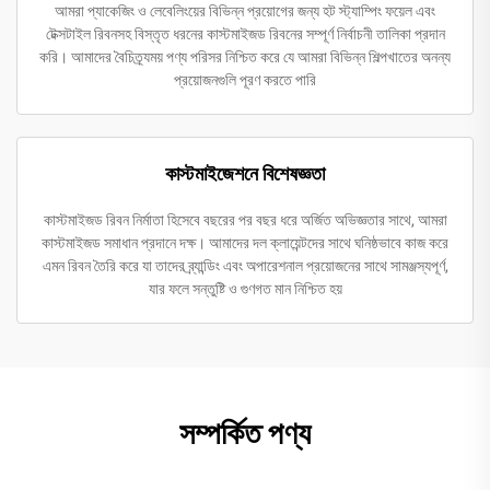
আমরা প্যাকেজিং ও লেবেলিংয়ের বিভিন্ন প্রয়োগের জন্য হট স্ট্যাম্পিং ফয়েল এবং
টেক্সটাইল রিবনসহ বিস্তৃত ধরনের কাস্টমাইজড রিবনের সম্পূর্ণ নির্বাচনী তালিকা প্রদান
করি। আমাদের বৈচিত্র্যময় পণ্য পরিসর নিশ্চিত করে যে আমরা বিভিন্ন শিল্পখাতের অনন্য
প্রয়োজনগুলি পূরণ করতে পারি
কাস্টমাইজেশনে বিশেষজ্ঞতা
কাস্টমাইজড রিবন নির্মাতা হিসেবে বছরের পর বছর ধরে অর্জিত অভিজ্ঞতার সাথে, আমরা
কাস্টমাইজড সমাধান প্রদানে দক্ষ। আমাদের দল ক্লায়েন্টদের সাথে ঘনিষ্ঠভাবে কাজ করে
এমন রিবন তৈরি করে যা তাদের ব্র্যান্ডিং এবং অপারেশনাল প্রয়োজনের সাথে সামঞ্জস্যপূর্ণ,
যার ফলে সন্তুষ্টি ও গুণগত মান নিশ্চিত হয়
সম্পর্কিত পণ্য