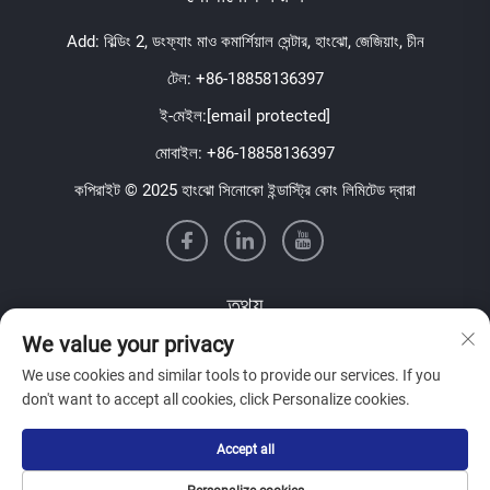
Add: বিল্ডিং 2, ডংফ্যাং মাও কমার্শিয়াল সেন্টার, হাংঝো, জেজিয়াং, চীন
টেল:
+86-18858136397
ই-মেইল:
[email protected]
মোবাইল:
+86-18858136397
কপিরাইট © 2025 হাংঝো সিনোকো ইন্ডাস্ট্রি কোং লিমিটেড দ্বারা
তথ্য
We value your privacy
আমাদের সাপ্তাহিক নিউজলেটার পেতে সাইন আপ করুন
We use cookies and similar tools to provide our services. If you
don't want to accept all cookies, click Personalize cookies.
Accept all
জমা দিন