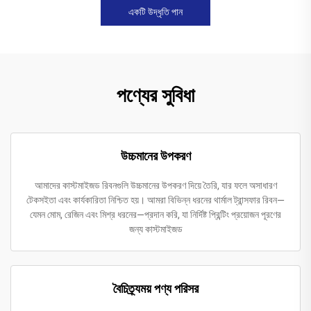
একটি উদ্ধৃতি পান
পণ্যের সুবিধা
উচ্চমানের উপকরণ
আমাদের কাস্টমাইজড রিবনগুলি উচ্চমানের উপকরণ দিয়ে তৈরি, যার ফলে অসাধারণ
টেকসইতা এবং কার্যকারিতা নিশ্চিত হয়। আমরা বিভিন্ন ধরনের থার্মাল ট্রান্সফার রিবন—
যেমন মোম, রেজিন এবং মিশ্র ধরনের—প্রদান করি, যা নির্দিষ্ট প্রিন্টিং প্রয়োজন পূরণের
জন্য কাস্টমাইজড
বৈচিত্র্যময় পণ্য পরিসর