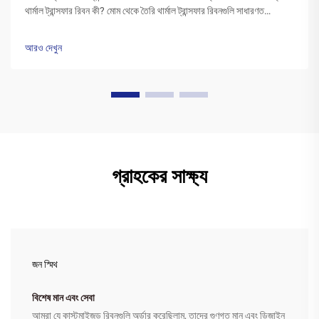
থার্মাল ট্রান্সফার রিবন কী? মোম থেকে তৈরি থার্মাল ট্রান্সফার রিবনগুলি সাধারণত
পলিএস্টার বেসের উপর একটি বিশেষ মোম কালির স্তর দিয়ে আবৃত থাকে। প্রিন্টারের
হেড উত্তপ্ত হওয়ার সময়...
আরও দেখুন
গ্রাহকের সাক্ষ্য
জন স্মিথ
বিশেষ মান এবং সেবা
আমরা যে কাস্টমাইজড রিবনগুলি অর্ডার করেছিলাম, তাদের গুণগত মান এবং ডিজাইন