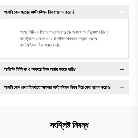
আপনি কোন ধরনের কাস্টমাইজড রিবন প্রদান করেন?
আমরা বিভিন্ন শিল্পের প্রয়োজন পূরণের জন্য থার্মাল ট্রান্সফার রিবন,
হট স্ট্যাম্পিং ফয়েল এবং টেক্সটাইল রিবনসহ বিস্তৃত ধরনের
কাস্টমাইজড রিবন প্রদান করি
আমি কি নির্দিষ্ট রং ও আকারে রিবন অর্ডার করতে পারি?
আপনি কোন কোন শিল্পখাতে আপনার কাস্টমাইজড রিবন দিয়ে সেবা প্রদান করেন?
সংশ্লিষ্ট নিবন্ধ