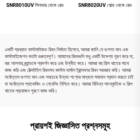
SNR8010UV সিলভার থেকে রেড
SNR8020UV গোল্ড থেকে রেড
একটি প্রখ্যাত কাস্টমাইজড রিবন নির্মাতা হিসেবে, আমরা জানি যে গুণগত মান এবং
কাস্টমাইজেশন কতটা গুরুত্বপূর্ণ। আমাদের রিবনগুলি শুধু একটি উদ্দেশ্য পূরণ করে না,
বরং আপনার ব্র্যান্ডকে প্রদর্শন করে এবং উন্নীত করে। আমরা বহু শিল্প খাতের সাথে
কাজ করি এবং টেক্সটাইল রিবনসহ কাস্টম থার্মাল ট্রান্সফার রিবন সরবরাহ করি। আমরা
সর্বোত্তম গুণগত মান এবং সবচেয়ে উন্নত পণ্যের মাধ্যমে সমাধান প্রদান করতে চাই
যা সর্বোত্তম প্যাকেজিং ও লেবেলিং নিশ্চিত করে। আমরা বিভিন্ন সাংস্কৃতিক ও শিল্প
খাতের প্রয়োজন পূরণে কাজ করি।
প্রায়শই জিজ্ঞাসিত প্রশ্নসমূহ