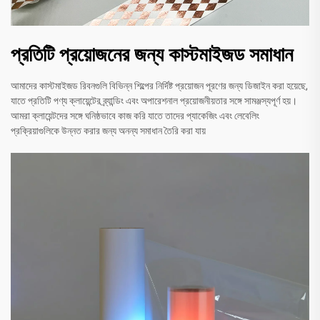
প্রতিটি প্রয়োজনের জন্য কাস্টমাইজড সমাধান
আমাদের কাস্টমাইজড রিবনগুলি বিভিন্ন শিল্পের নির্দিষ্ট প্রয়োজন পূরণের জন্য ডিজাইন করা হয়েছে,
যাতে প্রতিটি পণ্য ক্লায়েন্টের ব্র্যান্ডিং এবং অপারেশনাল প্রয়োজনীয়তার সঙ্গে সামঞ্জস্যপূর্ণ হয়।
আমরা ক্লায়েন্টদের সঙ্গে ঘনিষ্ঠভাবে কাজ করি যাতে তাদের প্যাকেজিং এবং লেবেলিং
প্রক্রিয়াগুলিকে উন্নত করার জন্য অনন্য সমাধান তৈরি করা যায়