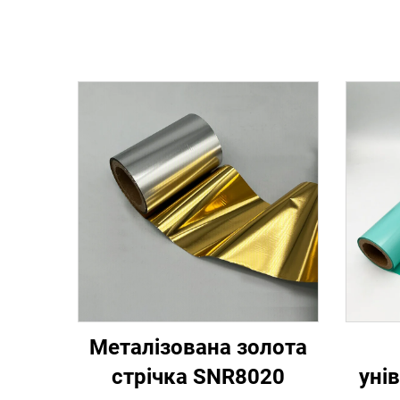
Металізована золота
стрічка SNR8020
уні