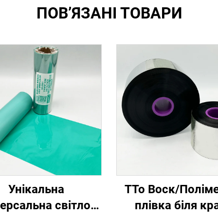
ПОВ’ЯЗАНІ ТОВАРИ
Унікальна
ТТо Воск/Полім
версальна світло-
плівка біля кр