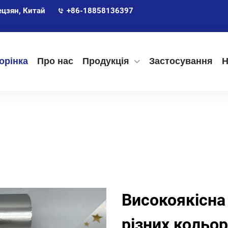
ецзян, Китай
+86-18858136397
орінка
Про нас
Продукція
Застосування
Н
Високоякісна
різних кольор