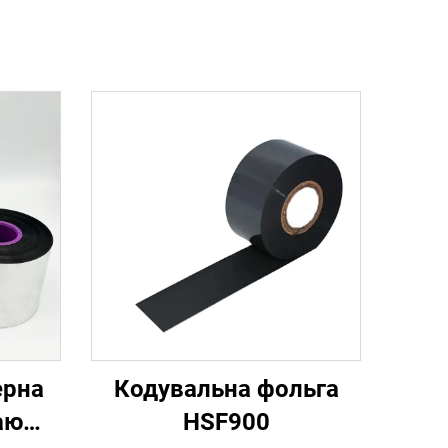
ерна
Кодувальна фольга
аю
HSF900