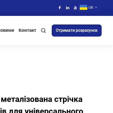
UK
овини
Контакт
Отримати розрахунок
 металізована стрічка
ів для універсального