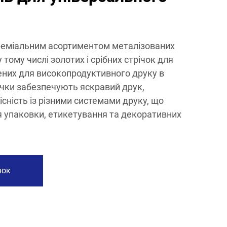
реміальним асортиментом металізованих
у тому числі золотих і срібних стрічок для
ених для високопродуктивного друку в
річки забезпечують яскравий друк,
місність із різними системами друку, що
я упаковки, етикетування та декоративних
нок