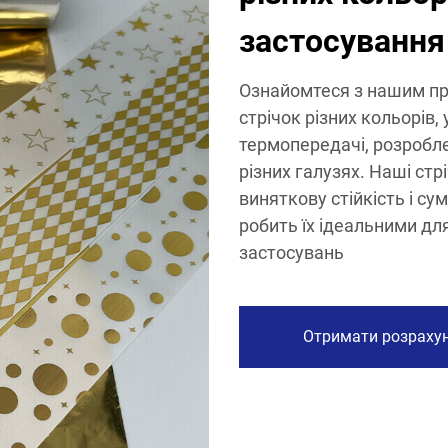
застосування
Ознайомтеся з нашим п
стрічок різних кольорів, 
термопередачі, розробл
різних галузях. Наші ст
виняткову стійкість і су
робить їх ідеальними дл
застосувань
Отримати розраху