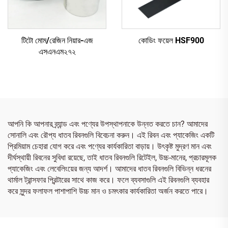
টিটো মোম/রেজিন নিয়ার-এজ
কোডিং ফয়েল HSF900
এসএনএম২৭২
আপনি কি আপনার ব্র্যান্ড এবং পণ্যের উপস্থাপনাকে উন্নত করতে চান? আমাদের
সোনালি এবং রৌপ্য ধাতব রিবনগুলি বিবেচনা করুন। এই রিবন এবং প্যাকেজিং একটি
প্রিমিয়াম চেহারা যোগ করে এবং পণ্যের কার্যকারিতা বাড়ায়। উৎকৃষ্ট মুদ্রণ মান এবং
দীর্ঘস্থায়ী রিবনের সুবিধা রয়েছে, তাই ধাতব রিবনগুলি রিটেইল, উচ্চ-মানের, প্রচারমূলক
প্যাকেজিং এবং লেবেলিংয়ের জন্য আদর্শ। আমাদের ধাতব রিবনগুলি বিভিন্ন ধরনের
থার্মাল ট্রান্সফার প্রিন্টারের সাথে কাজ করে। ফলে ব্যবসাগুলি এই রিবনগুলি ব্যবহার
করে সুন্দর ফলাফল পাশাপাশি উচ্চ মান ও চমৎকার কার্যকারিতা অর্জন করতে পারে।