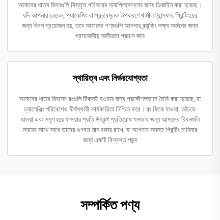
আমাদের ধাতব রিবনগুলি বিস্তৃত পরিসরের অ্যাপ্লিকেশনের জন্য ডিজাইন করা হয়েছে।
যদি আপনার লেবেল, প্যাকেজিং বা প্রচারমূলক উপকরণে থার্মাল ট্রান্সফার প্রিন্টিংয়ের
জন্য রিবন প্রয়োজন হয়, তবে আমাদের পণ্যগুলি আপনার ব্র্যান্ডিং লক্ষ্য অর্জনের জন্য
প্রয়োজনীয় নমনীয়তা প্রদান করে
স্থায়িত্ব এবং নির্ভরযোগ্যতা
আমাদের ধাতব রিবনের রংগুলি টিকসই হওয়ার জন্য প্রকৌশলভাবে তৈরি করা হয়েছে, যা
চ্যালেঞ্জিং পরিবেশেও দীর্ঘস্থায়ী কার্যকারিতা নিশ্চিত করে। রং ফিকে যাওয়া, আঁচড়ে
যাওয়া এবং মসৃণ হয়ে যাওয়ার প্রতি উৎকৃষ্ট প্রতিরোধ ক্ষমতার জন্য আমাদের রিবনগুলি
সময়ের সাথে সাথে তাদের গুণগত মান বজায় রাখে, যা আপনার সমস্ত প্রিন্টিং চাহিদার
জন্য একটি বিশ্বস্ত পছন্দ
সম্পর্কিত পণ্য