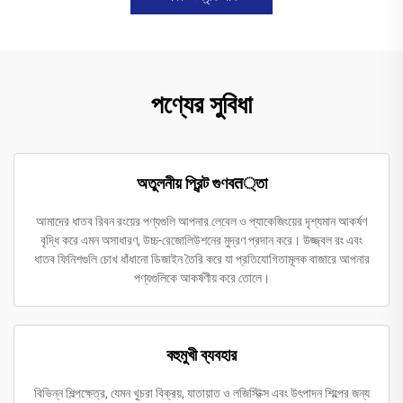
পণ্যের সুবিধা
অতুলনীয় প্রিন্ট গুণবत্তা
আমাদের ধাতব রিবন রংয়ের পণ্যগুলি আপনার লেবেল ও প্যাকেজিংয়ের দৃশ্যমান আকর্ষণ
বৃদ্ধি করে এমন অসাধারণ, উচ্চ-রেজোলিউশনের মুদ্রণ প্রদান করে। উজ্জ্বল রং এবং
ধাতব ফিনিশগুলি চোখ ধাঁধানো ডিজাইন তৈরি করে যা প্রতিযোগিতামূলক বাজারে আপনার
পণ্যগুলিকে আকর্ষণীয় করে তোলে।
বহুমুখী ব্যবহার
বিভিন্ন শিল্পক্ষেত্র, যেমন খুচরা বিক্রয়, যাতায়াত ও লজিস্টিক্স এবং উৎপাদন শিল্পের জন্য