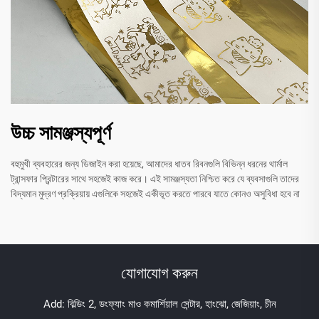
উচ্চ সামঞ্জস্যপূর্ণ
বহুমুখী ব্যবহারের জন্য ডিজাইন করা হয়েছে, আমাদের ধাতব রিবনগুলি বিভিন্ন ধরনের থার্মাল
ট্রান্সফার প্রিন্টারের সাথে সহজেই কাজ করে। এই সামঞ্জস্যতা নিশ্চিত করে যে ব্যবসাগুলি তাদের
বিদ্যমান মুদ্রণ প্রক্রিয়ায় এগুলিকে সহজেই একীভূত করতে পারবে যাতে কোনও অসুবিধা হবে না
যোগাযোগ করুন
Add: বিল্ডিং 2, ডংফ্যাং মাও কমার্শিয়াল সেন্টার, হাংঝো, জেজিয়াং, চীন