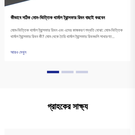
কীভাবে সঠিক মোম-ভিত্তিক থার্মাল ট্রান্সফার রিবন বাছাই করবেন
মোম-ভিত্তিক থার্মাল ট্রান্সফার রিবন এবং এদের কাজকরণ পদ্ধতি বোঝা: মোম-ভিত্তিক
থার্মাল ট্রান্সফার রিবন কী? মোম থেকে তৈরি থার্মাল ট্রান্সফার রিবনগুলি সাধারণত
পলিএস্টার বেসের উপর একটি বিশেষ মোম কালির স্তর দিয়ে আবৃত থাকে। প্রিন্টারের
হেড উত্তপ্ত হওয়ার সময়...
আরও দেখুন
গ্রাহকের সাক্ষ্য