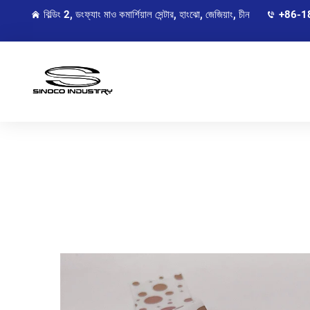
বিল্ডিং 2, ডংফ্যাং মাও কমার্শিয়াল সেন্টার, হাংঝো, জেজিয়াং, চীন
+86-1