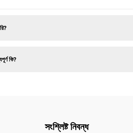
ারি?
পূর্ণ কি?
সংশ্লিষ্ট নিবন্ধ