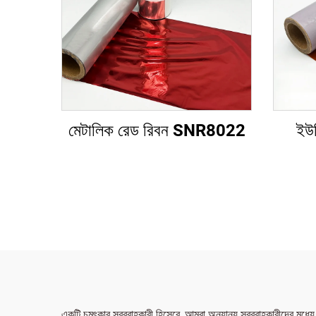
মেটালিক রেড রিবন SNR8022
ইউন
একটি চমৎকার সরবরাহকারী হিসেবে, আমরা অন্যান্য সরবরাহকারীদের মধ্যে শুধু