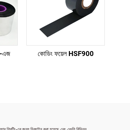
র-এজ
কোডিং ফয়েল HSF900
সফার প্রিন্টিং-এর জন্য ডিজাইন করা হয়েছে এবং এগুলি বিভিন্ন