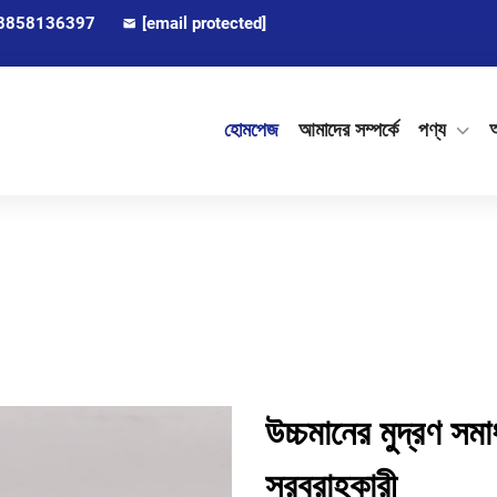
8858136397
[email protected]
হোমপেজ
আমাদের সম্পর্কে
পণ্য
অ
উচ্চমানের মুদ্রণ সমা
সরবরাহকারী