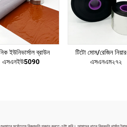
িক ইউনিভার্সাল ব্রাউন
টিটো মোম/রেজিন নিয়া
এসএনইউ5090
এসএনএম২৭২
মাত্র সর্বোত্তম বিকল্পগুলি প্রদান করতে চেষ্টা করি। আমাদের ধাতব রিবনগুলি থার্মাল ট্রান্