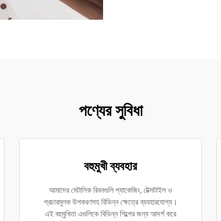
পণ্যের সুবিধা
বহুমুখী ব্যবহার
আমাদের মেটালিক রিবনগুলি প্যাকেজিং, টেক্সটাইল ও
প্রচারমূলক উপকরণসহ বিভিন্ন ক্ষেত্রে ব্যবহারযোগ্য।
এই বহুমুখিতা এগুলিকে বিভিন্ন শিল্পের জন্য আদর্শ করে