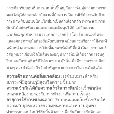
การเลือกริบบอนที่เหมาะสมนั้นขึ้นอยู่กับการจับคู่ความสามารถ
ของวัสดุให้สอดคล้องกับงานที่ต้องการ ในกรณีที่ทำงานกับป้าย
กระดาษ ริบบอนชนิดแว็กซ์มักเป็นตัวเลือกหลัก เพราะสามารถ
พิมพ์ได้อย่างชัดเจนและควบคุมต้นทุนได้ดี แต่ในสภาพ
แวดล้อมอุตสาหกรรมจะแตกต่างออกไป โดยริบบอนเรซินจะ
แสดงศักยภาพเมื่อต้องสัมผัสกับสารเคมีรุนแรงหรือการใช้งานที่
หนักหน่วง ตามผลการวิจัยที่เผยแพร่เมื่อปีที่แล้วในสาขาศาสตร์
วัสดุ พบว่าเกือบเจ็ดในสิบของปัญหาการพิมพ์เกิดจากการจับคู่
ริบบอนกับวัสดุพิมพ์ที่ไม่เหมาะสม ดังนั้นเมื่อพิจารณาทางเลือก
ต่างๆ ควรคำนึงถึงปัจจัยสำคัญหลายประการในการตัดสินใจ:
ความต้านทานต่อสิ่งแวดล้อม
: เรซินเหมาะสำหรับ
สภาวะที่มีอุณหภูมิสูงหรือความชื้นมาก
ความเข้ากันได้กับความเร็วในการพิมพ์
: แว็กซ์ชนิด
หลอมเหลือง่ายรองรับการทำงานที่ความเร็วสูง
อายุการใช้งานของฉลาก
: ริบบอนผสมแว็กซ์/เรซิน ให้
ความสมดุลระหว่างความทนทานและความคุ้มค่า
ทำการทดสอบโดยใช้ริบบิ้นตัวอย่างเพื่อยืนยันการยึดติดและ