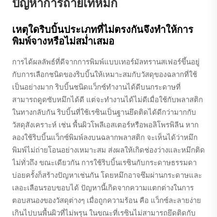
ปัญหาการถ่ายเทหมึก
เหตุใดริบบิ้นประเภทที่ไม่ตรงกันจึงทำให้การ
พิมพ์จางหรือไม่สม่ำเสมอ
การได้ผลลัพธ์ที่ดีจากการพิมพ์แบบเทอร์มัลทรานสเฟอร์ขึ้นอยู่
กับการเลือกชนิดของริบบิ้นให้เหมาะสมกับวัสดุของฉลากที่ใช้
เป็นอย่างมาก ริบบิ้นชนิดแว็กซ์ทำงานได้ดีบนกระดาษที่
สามารถดูดซับหมึกได้ดี แต่จะทำงานได้ไม่ดีเมื่อใช้กับพลาสติก
ในทางกลับกัน ริบบิ้นที่ใช้เรซินเป็นฐานยึดติดได้ดีกว่ามากกับ
วัสดุสังเคราะห์ เช่น พื้นผิวโพลีเอสเตอร์หรือพอลิโพรพิลีน หาก
ลองใช้ริบบิ้นแว็กซ์พิมพ์ลงบนฉลากพลาสติก จะเห็นได้ว่าหมึก
พิมพ์ไม่ถ่ายโอนอย่างเหมาะสม ส่งผลให้เกิดช่องว่างและหมึกติด
ไม่ทั่วถึง ขณะเดียวกัน การใช้ริบบิ้นเรซินกับกระดาษธรรมดา
บ่อยครั้งก็สร้างปัญหาเช่นกัน โดยหมึกอาจซึมผ่านกระดาษและ
เลอะเลือนรอบขอบได้ ปัญหานี้เกิดจากความแตกต่างในการ
ตอบสนองของวัสดุต่างๆ เมื่อถูกความร้อน คือ แว็กซ์ละลายง่าย
เกินไปบนพื้นผิวที่ไม่พรุน ในขณะที่เรซินไม่สามารถยึดติดกับ