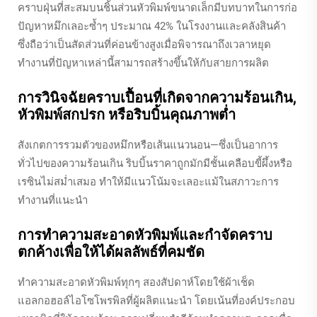
คราบฝุ่นที่สะสมบนชิ้นส่วนหัวพิมพ์ขนาดเล็กมีบทบาทในการก่อ
ปัญหาหมึกเลอะซ้ำๆ ประมาณ 42% ในโรงงานและคลังสินค้า
ซึ่งถือว่าเป็นสัดส่วนที่ค่อนข้างสูงเมื่อพิจารณาถึงเวลาหยุด
ทำงานที่ปัญหาเหล่านี้สามารถสร้างขึ้นให้กับสายการผลิต
การวินิจฉัยคราบเปื้อนที่เกิดจากความร้อนเกิน,
หัวพิมพ์สกปรก หรือริบบิ้นคุณภาพต่ำ
สังเกตการรวมตัวของหมึกหรือเส้นแนวนอน—ซึ่งเป็นอาการ
ทั่วไปของความร้อนเกิน ริบบิ้นราคาถูกมักมีชั้นเคลือบขี้ผึ้งหรือ
เรซินไม่สม่ำเสมอ ทำให้มีแนวโน้มจะเลอะแม้ในสภาวะการ
ทำงานที่แนะนำ
การทำความสะอาดหัวพิมพ์และกำจัดคราบ
ตกค้างเพื่อให้ได้ผลลัพธ์ที่คมชัด
ทำความสะอาดหัวพิมพ์ทุกๆ สองสัปดาห์โดยใช้ผ้าเช็ด
แอลกอฮอล์ไอโซโพรพิลที่ผู้ผลิตแนะนำ โดยเน้นที่องค์ประกอบ