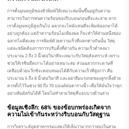
การตั้งอุณหภูมิของหัวพิมพ์ให้เหมาะสมนั้นขึ้นอยู่กับความ
สามารถในการทนความร้อนของริบบอนก่อนที่จะละลาย หาก
เราตั้งอุณหภูมิสูงเกินไป ฉลากจะไหม้แทนที่จะพิมพ์ออกมาได้
อย่างถูกต้อง แต่ถ้าความร้อนไม่เพียงพอ ก็จะทำให้ส่วนหนึ่งของ
ฉลากไม่ติดเลย การพิมพ์ด้วยความเร็วที่แตกต่างกันนั้น วัสดุ
แต่ละชนิดต้องการการปรับตั้งที่ต่างกัน ความเร็วต่ำลงมา
ประมาณ 2 ถึง 3 นิ้วต่อวินาทีจะเหมาะกับวัสดุสังเคราะห์ เพราะ
ช่วยให้เรซินยึดเกาะได้อย่างเหมาะสม ส่วนฉลากกระดาษที่
เคลือบด้วยแว๊กซ์จะตอบสนองได้ดีกับความเร็วที่สูงกว่า คือ
ประมาณ 6 ถึง 8 นิ้วต่อวินาที และอย่าลืมแรงกดของลูกกลิ้งด้วย
ควรตั้งไว้ในช่วง 50 ถึง 70 ปอนด์ต่อตารางนิ้ว เพื่อให้มั่นใจว่าทุก
อย่างสัมผัสกันได้ดี โดยไม่ทำลายวัสดุที่บอบบางด้านล่าง
ข้อมูลเชิงลึก: 68% ของข้อบกพร่องเกิดจาก
ความไม่เข้ากันระหว่างริบบอนกับวัสดุฐาน
การวิเคราะห์อุตสาหกรรมแสดงให้เห็นว่ามากกว่าสองในสาม