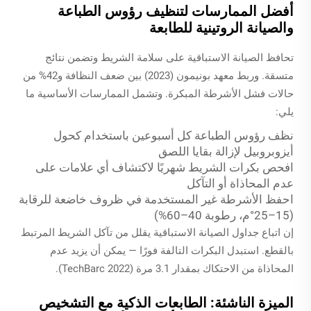
أفضل الممارسات لتنظيف رؤوس الطباعة
والصيانة الروتينية للطابعة
تحافظ الصيانة الاستباقية على سلامة الشريط وتضمن نتائج
متسقة. وربط معهد بونيمون (2023) بين ضعف النظافة و42% من
حالات فشل الأشرطة المبكرة. وتشمل الممارسات الأساسية ما
يلي:
نظف رؤوس الطباعة كل أسبوعين باستخدام كحول
أيزوبروبيل لإزالة بقايا اللصق
افحص بكرات الشريط شهريًا لاكتشاف أي علامات على
عدم المحاذاة أو التآكل
احفظ الأشرطة غير المستخدمة في ظروف خاضعة للرقابة
(15–25°م، رطوبة 40–60%)
إن اتباع جداول الصيانة الاستباقية يقلل من تآكل الشريط المرتبط
بالقطع. استبدل البكرات التالفة فورًا — يمكن أن يزيد عدم
المحاذاة من الاحتكاك بمقدار 3.1 مرة (TechBarc 2022).
الميزة الناشئة: الطابعات الذكية مع التشخيص