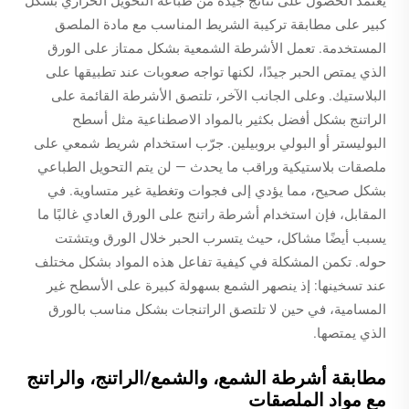
يعتمد الحصول على نتائج جيدة من طباعة التحويل الحراري بشكل
كبير على مطابقة تركيبة الشريط المناسب مع مادة الملصق
المستخدمة. تعمل الأشرطة الشمعية بشكل ممتاز على الورق
الذي يمتص الحبر جيدًا، لكنها تواجه صعوبات عند تطبيقها على
البلاستيك. وعلى الجانب الآخر، تلتصق الأشرطة القائمة على
الراتنج بشكل أفضل بكثير بالمواد الاصطناعية مثل أسطح
البوليستر أو البولي بروبيلين. جرّب استخدام شريط شمعي على
ملصقات بلاستيكية وراقب ما يحدث — لن يتم التحويل الطباعي
بشكل صحيح، مما يؤدي إلى فجوات وتغطية غير متساوية. في
المقابل، فإن استخدام أشرطة راتنج على الورق العادي غالبًا ما
يسبب أيضًا مشاكل، حيث يتسرب الحبر خلال الورق ويتشتت
حوله. تكمن المشكلة في كيفية تفاعل هذه المواد بشكل مختلف
عند تسخينها: إذ ينصهر الشمع بسهولة كبيرة على الأسطح غير
المسامية، في حين لا تلتصق الراتنجات بشكل مناسب بالورق
الذي يمتصها.
مطابقة أشرطة الشمع، والشمع/الراتنج، والراتنج
مع مواد الملصقات