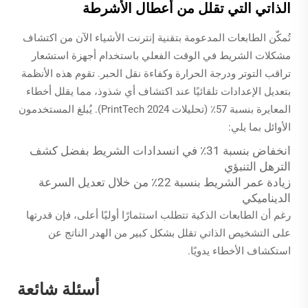
الذاتي التي تقلل من أعطال الأشرطة
تُمكّن الطابعات المدعومة بتقنية إنترنت الأشياء الآن من اكتشاف
مشكلات الشريط في الوقت الفعلي باستخدام أجهزة استشعار
تراقب التوتر ودرجة الحرارة وكفاءة نقل الحبر. تقوم هذه الأنظمة
بتعديل الإعدادات تلقائيًا عند اكتشاف أي شذوذ، مما يقلل أخطاء
المعايرة بنسبة 57٪ (تحليلات PrintTech 2024). يُبلغ المستخدمون
الأوائل بما يلي:
انخفاض بنسبة 31٪ في انسدادات الشريط بفضل كشف
الترهل التنبؤي
زيادة عمر الشريط بنسبة 22٪ من خلال تعديل السرعة
الديناميكي
رغم أن الطابعات الذكية تتطلب استثمارًا أوليًا أعلى، فإن قدرتها
على التشخيص الذاتي تقلل بشكل كبير من الهدر الناتج عن
استكشاف الأخطاء يدويًا.
أسئلة شائعة