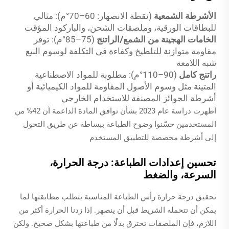
الأشرطة الشمعية
(نقطة الانصهار: 60–70°م): مثالي
للبطاقات الورقية، وملصقات الشحن، والباركود المؤقت
الخامات الهجينة من الشمع/الراتنج
(75–85°م): توفر
مقاومة متوازنة للتلطيخ وكفاءة في التكلفة لوسوم البيع
شبه اللامعة
راتنج كامل
(90–110°م): مطلوبة للمواد الاصطناعية
المتينة مثل وسوم الأصول المقاومة للمواد الكيميائية أو
أشرطة الجوائز المصنفة للاستخدام الخارجي
أظهرت دراسة عام 2023 بشأن توافق المادة الداعمة أن 42% من
المستخدمين حسّنوا وضوح الطباعة ببساطة عن طريق التحول
إلى أشرطة مخصصة للتطبيق المستخدم
تحسين إعدادات الطباعة: درجة الحرارة،
السرعة، والضغط
تحقيق درجة حرارة رأس الطباعة المناسبة يتطلب مطابقتها لما
يمكن أن تتحمله الشريط قبل أن ينصهر. إذا زدنا الحرارة أكثر من
اللازم، فإن الملصقات تحترق بدلًا من طباعتها بشكل صحيح. ولكن