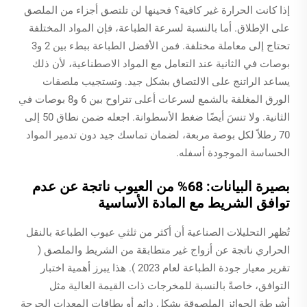
إذا كانت الحرارة غير كافية؟ فحينها لن تلتصق أجزاء من الملصق
على الإطلاق. أما بالنسبة لسرعة الطباعة، فإن المواد المختلفة
تحتاج إلى معاملة مختلفة. فمن الأفضل الطباعة ببطء بين 2 و3
بوصات في الثانية عند التعامل مع المواد الاصطناعية، لأن ذلك
يساعد الراتنج على الالتصاق بشكل جيد. وتستجيب ملصقات
الورق المغلفة بالشمع لسرعات أعلى تتراوح بين 6 و8 بوصات في
الثانية. ولا تنسَ أيضًا ضغط الأسطوانة. اجعله ضمن نطاق 50 إلى
70 رطلاً لكل بوصة مربعة، لضمان تماسك جيد دون تدمير المواد
الحساسة الموجودة أسفله.
بصيرة البيانات: 68% من العيوب ناتجة عن عدم
توافق الشريط مع المادة الأساسية
تُظهر التحليلات الصناعية أن أكثر من ثلثي عيوب الطباعة بالنقل
الحراري ناتجة عن أزواج غير متطابقة من الشريط والملصق (
تقرير معيار جودة الطباعة لعام 2023
). هذا يبرز أهمية اختبار
التوافق، خاصةً بالنسبة للمخرجات ذات القيمة العالية مثل
أشرطة الجوائز الملصوقة بشكل دائم أو بطاقات المعدات الحرجة