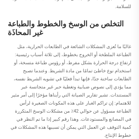
للسلامة.
التخلص من الوسخ والخطوط والطباعة
غير المحاذَة
غالبًا ما تُعزى المشكلات الشائعة في الطابعات الحرارية، مثل
الطباعة الملطخة أو الخروج بخطوط، إلى ثلاثة أسباب رئيسية:
ارتفاع درجة الحرارة بشكل مفرط، أو رؤوس طباعة متسخة، أو
استخدام نوع خاطئ تمامًا من مادة الشريط. وعندما تصبح
الطابعات ساخنة جدًا، فإنها تبدأ فعليًا في تشويه الشريط نفسه،
مما يؤدي إلى نصوص ضبابية وتغطية حبر غير متجانسة عبر
المستندات. تشير تقارير الصيانة التي رأيناها مؤخرًا إلى أمر مثير
للاهتمام: إن تراكم الغبار على هذه المكونات الصغيرة لرأس
الطباعة مسؤول عن حوالي 42٪ من مشكلات الوسخ المتكررة
في المصانع والمستودعات. وهذا رقم كبير إذا ما تم النظر في
كمية التوقف عن العمل التي يمكن أن تسببها هذه المشكلات في
خطوط الإنتاج.