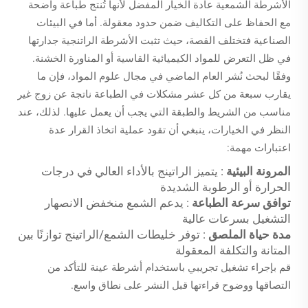
الأشرطة الشمعية عادة الخيار المفضل لأنها تُنتج طباعة واضحة
مع الحفاظ على التكاليف ضمن حدود معقولة. أما في البيئات
الصناعية فتختلف القصة، حيث تثبت الأشرطة الراتنجية جدارتها
في ظل التعرض للمواد الكيميائية القاسية أو المناورة الخشنة.
وفقًا لبحث نُشر العام الماضي في مجال علوم المواد، فإن ما
يقارب سبعة من كل عشر مشكلات في الطباعة ناتجة عن زوج غير
مناسب من الشريط والطبقة التي يجب أن يعمل عليها. لذلك، عند
النظر في الخيارات، ينبغي أن تقود عملية اتخاذ القرار عدة
اعتبارات مهمة:
المرونة البيئية
: يتميز الراتينج بالأداء العالي في درجات
الحرارة أو الرطوبة الشديدة
توافق سرعة الطباعة
: يدعم الشمع منخفض الانصهار
التشغيل بسرعات عالية
مدة حياة الملصق
: توفر خليطات الشمع/الراتينج توازنًا بين
المتانة والتكلفة المعقولة
قم بإجراء تشغيل تجريبي باستخدام أشرطة عينة للتأكد من
التصاقها ووضوح قراءتها قبل النشر على نطاق واسع.