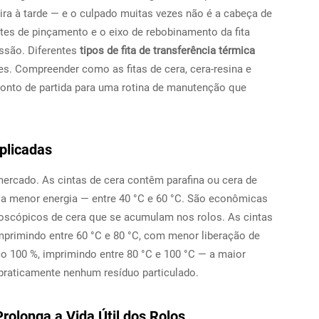
feira à tarde — e o culpado muitas vezes não é a cabeça de
letes de pinçamento e o eixo de rebobinamento da fita
ssão. Diferentes
tipos de fita de transferência térmica
. Compreender como as fitas de cera, cera-resina e
ponto de partida para uma rotina de manutenção que
plicadas
ercado. As cintas de cera contêm parafina ou cera de
a menor energia — entre 40 °C e 60 °C. São econômicas
roscópicos de cera que se acumulam nos rolos. As cintas
mprimindo entre 60 °C e 80 °C, com menor liberação de
tico 100 %, imprimindo entre 80 °C e 100 °C — a maior
 praticamente nenhum resíduo particulado.
rolonga a Vida Útil dos Rolos