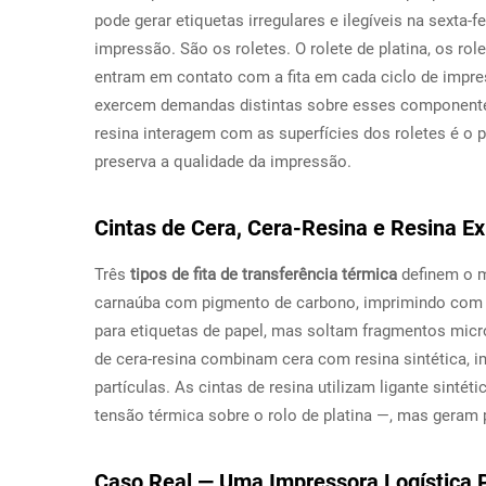
pode gerar etiquetas irregulares e ilegíveis na sexta-
impressão. São os roletes. O rolete de platina, os ro
entram em contato com a fita em cada ciclo de impre
exercem demandas distintas sobre esses componentes
resina interagem com as superfícies dos roletes é o 
preserva a qualidade da impressão.
Cintas de Cera, Cera-Resina e Resina Ex
Três
tipos de fita de transferência térmica
definem o m
carnaúba com pigmento de carbono, imprimindo com 
para etiquetas de papel, mas soltam fragmentos mic
de cera-resina combinam cera com resina sintética, i
partículas. As cintas de resina utilizam ligante sinté
tensão térmica sobre o rolo de platina —, mas geram
Caso Real — Uma Impressora Logística P