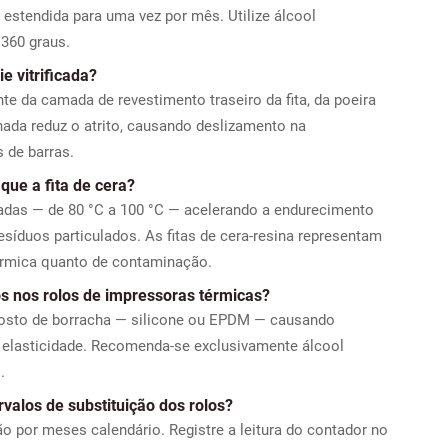
 estendida para uma vez por mês. Utilize álcool
 360 graus.
e vitrificada?
ante da camada de revestimento traseiro da fita, da poeira
nada reduz o atrito, causando deslizamento na
 de barras.
que a fita de cera?
adas — de 80 °C a 100 °C — acelerando a endurecimento
resíduos particulados. As fitas de cera-resina representam
érmica quanto de contaminação.
s nos rolos de impressoras térmicas?
osto de borracha — silicone ou EPDM — causando
e elasticidade. Recomenda-se exclusivamente álcool
.
alos de substituição dos rolos?
 por meses calendário. Registre a leitura do contador no