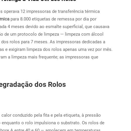
os operava 12 impressoras de transferência térmica
érmica
para 8.000 etiquetas de remessa por dia por
cada 4 meses devido ao esmalte superficial, que causava
ção de um protocolo de limpeza — limpeza com álcool
til dos rolos para 7 meses. As impressoras dedicadas a
las e exigiram limpeza dos rolos apenas uma vez por mês.
giram a limpeza mais frequente; as impressoras que
Degradação dos Rolos
calor conduzido pela fita e pela etiqueta, à pressão
 enquanto o rolo impulsiona o substrato. Os rolos de
Shore A entre 40 e 60 — amolecem em temperaturas