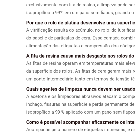
exclusivamente com fita de resina, a limpeza pode ser
isopropílico a 99% em um pano sem fiapos, girando-o
Por que o rolo de platina desenvolve uma superfíci
A vitrificação resulta do acúmulo, no rolo, do lubrific
do papel e de partículas de cera. Essa camada combi
alimentação das etiquetas e compressão dos códigos
A fita de resina causa mais desgaste nos rolos do 
As fitas de resina operam em temperaturas mais elev
da superfície dos rolos. As fitas de cera geram mais 
um ponto intermediário tanto em termos de tensão t
Quais agentes de limpeza nunca devem ser usado
A acetona e os limpadores abrasivos atacam o comp
inchaço, fissuras na superfície e perda permanente d
isopropílico a 99 % aplicado com um pano sem fiapos
Como é possível acompanhar eficazmente os interv
Acompanhe pelo número de etiquetas impressas, e não