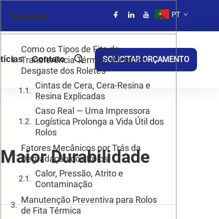
PT
Sumário
Como os Tipos de Fita de
tícias
Contato
Transferência Térmica Afetam o
SOLICITAR ORÇAMENTO
Desgaste dos Roletes
Cintas de Cera, Cera-Resina e
Resina Explicadas
Caso Real — Uma Impressora
Logística Prolonga a Vida Útil dos
Rolos
Fatores Mecânicos por Trás da
Maior Durabilidade
Degradação dos Rolos
Calor, Pressão, Atrito e
Contaminação
Manutenção Preventiva para Rolos
de Fita Térmica