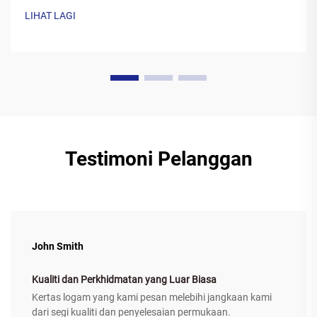
dengan resin polimer biasanya pada kadar antara 40 hingga
LIHAT LAGI
60 peratus lilin dan 20 hingga ...
Testimoni Pelanggan
John Smith
Kualiti dan Perkhidmatan yang Luar Biasa
Kertas logam yang kami pesan melebihi jangkaan kami
dari segi kualiti dan penyelesaian permukaan.