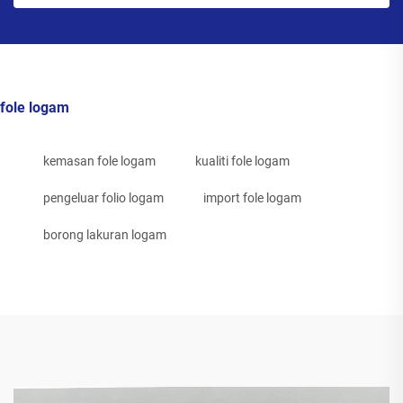
fole logam
kemasan fole logam
kualiti fole logam
pengeluar folio logam
import fole logam
borong lakuran logam