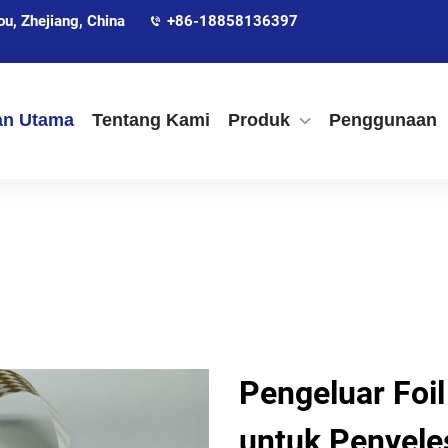
, Zhejiang, China
+86-18858136397
an Utama
Tentang Kami
Produk
Penggunaan
Pengeluar Foi
untuk Penyele