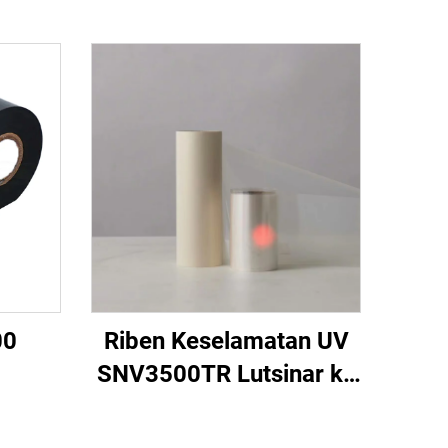
00
Riben Keselamatan UV
SNV3500TR Lutsinar ke
Merah