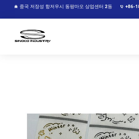
중국 저장성 항저우시 동팡마오 상업센터 2동
+86-1