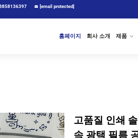
8858136397
[email protected]
홈페이지
회사 소개
제품
고품질 인쇄 
속 광택 필름 