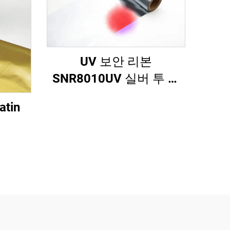
UV 보안 리본
SNR8010UV 실버 투 레
드
tin