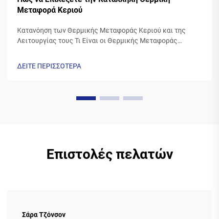
Μεταφορά Κεριού
Κατανόηση των Θερμικής Μεταφοράς Κεριού και της
Λειτουργίας τους Τι Είναι οι Θερμικής Μεταφοράς
Κεριού; Οι θερμικές μεταφοράς κεριού κατασκευάζονται
από κερί και διαθέτουν συνήθως βάση πολυεστέρα που
ΔΕΙΤΕ ΠΕΡΙΣΣΟΤΕΡΑ
καλύπτεται από μια ειδική σύσταση μελανιού κεριού.
Καθώς η εκτυπωτική κεφαλή της...
Επιστολές πελατών
Σάρα Τζόνσον