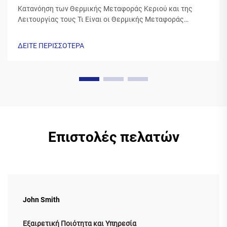
Κατανόηση των Θερμικής Μεταφοράς Κεριού και της
Λειτουργίας τους Τι Είναι οι Θερμικής Μεταφοράς
Κεριού; Οι θερμικές μεταφοράς κεριού κατασκευάζονται
από κερί και διαθέτουν συνήθως βάση πολυεστέρα που
ΔΕΙΤΕ ΠΕΡΙΣΣΟΤΕΡΑ
καλύπτεται από μια ειδική σύσταση μελανιού κεριού.
Καθώς η εκτυπωτική κεφαλή της...
Επιστολές πελατών
John Smith
Εξαιρετική Ποιότητα και Υπηρεσία