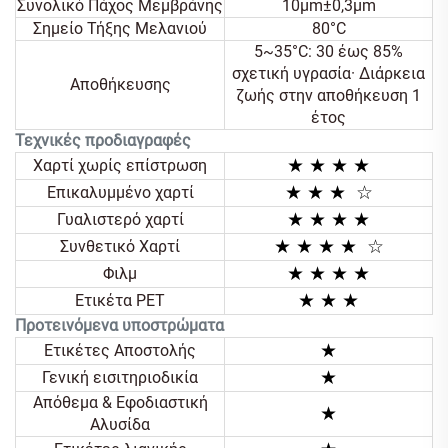
Συνολικό Πάχος Μεμβράνης
10μm±0,3μm
Σημείο Τήξης Μελανιού
80°C
5~35°C: 30 έως 85%
σχετική υγρασία· Διάρκεια
Αποθήκευσης
ζωής στην αποθήκευση 1
έτος
Τεχνικές προδιαγραφές
★ ★ ★ ★
Χαρτί χωρίς επίστρωση
★
★ ★
☆
Επικαλυμμένο χαρτί
★ ★
★ ★
Γυαλιστερό χαρτί
★ ★
★ ★
☆
Συνθετικό Χαρτί
★ ★
★ ★
Φιλμ
★ ★
★
Ετικέτα PET
Προτεινόμενα υποστρώματα
★
Ετικέτες Αποστολής
★
Γενική εισιτηριοδικία
Απόθεμα & Εφοδιαστική
★
Αλυσίδα