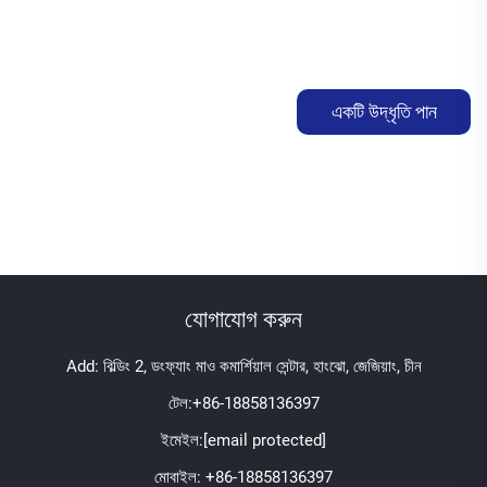
একটি উদ্ধৃতি পান
যোগাযোগ করুন
Add: বিল্ডিং 2, ডংফ্যাং মাও কমার্শিয়াল সেন্টার, হাংঝো, জেজিয়াং, চীন
টেল:
+86-18858136397
ইমেইল:
[email protected]
মোবাইল:
+86-18858136397