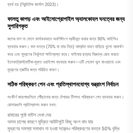
ব্যর্থ হয় (প্রিন্টটেক জার্নাল 2023)।
ফালতু কাপড় এবং আইসোপ্রোপাইল অ্যালকোহল ঘনত্বের জন্য
সুপারিশকৃত
জলের দাগ না ফেলে কার্যকরভাবে অবশিষ্টাংশ দ্রবীভূত করার জন্য 90% আইপিএ
ব্যবহার করুন। কম ঘনত্ব (70% বা তার নিচে) আর্দ্রতা ধারণ বাড়িয়ে ধুলো আকর্ষণ
করে এবং মুদ্রণের নির্ভুলতা ক্ষতিগ্রস্ত করে। ফাইবার ছাড়ার বিরুদ্ধে রোধ করতে
ইলেকট্রোস্ট্যাটিক-মুক্ত ওয়াইপস ব্যবহার করুন—এটি লেবেল ভুল খাওয়ানো এবং
মুদ্রণের ত্রুটির জন্য পরিচিত কারণ।
সঠিক পরিষ্করণ পেন এবং প্রতিস্থাপনযোগ্য যন্ত্রাংশ নির্বাচন
সংকীর্ণ জায়গাগুলিতে পৌঁছানোর জন্য টেপারড টিপসহ পরিষ্করণ পেন ব্যবহার করুন।
রোলারগুলি প্রতিস্থাপন করুন যখন:
রাবারের পৃষ্ঠে ফাটল দেখা দেয়
অসম চাপের কারণে মুদ্রিত আউটপুটে কিছু অংশ বাদ যায়
মুদ্রণের সমস্যা সমাধান না হওয়া সত্ত্বেও পরিষ্করণের ঘনত্ব 50% বৃদ্ধি