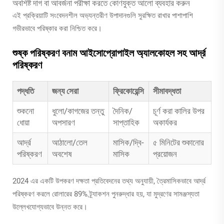
অবশিষ্ট দাগ বা আবর্জনা পরীক্ষা করতে কোণযুক্ত আলো ব্যবহার করুন
এই প্রক্রিয়াটি সংবেদনশীল অভ্যন্তরীণ উপাদানগুলি সুরক্ষিত রাখার পাশাপাশি
গভীরভাবে পরিষ্কার করা নিশ্চিত করে।
শুষ্ক পরিষ্করণ বনাম আইসোপ্রোপাইল অ্যালকোহল সহ আর্দ্র
পরিষ্করণ
পদ্ধতি
জন্য সেরা
ফ্রিকোয়েন্সি
সীমাবদ্ধতা
শুকনো
ধুলো/কাগজের তন্তু
দৈনিক/
চূর্ণ করা কালির উপর
ধোয়া
অপসারণ
সাপ্তাহিক
অকার্যকর
আর্দ্র
আঠালো/তেল
মাসিক/দ্বি-
৫ মিনিটের শুকানোর
পরিষ্করণ
অবশেষ
মাসিক
প্রয়োজন
2024 এর একটি উপকরণ দক্ষতা প্রতিবেদনের তথ্য অনুযায়ী, ত্রৈমাসিকভাবে আর্দ্র
পরিষ্করণ করলে রোলারের 89% ট্র্যাকশন পুনরুদ্ধার হয়, যা মুদ্রণের সামঞ্জস্যতা
উল্লেখযোগ্যভাবে উন্নত করে।