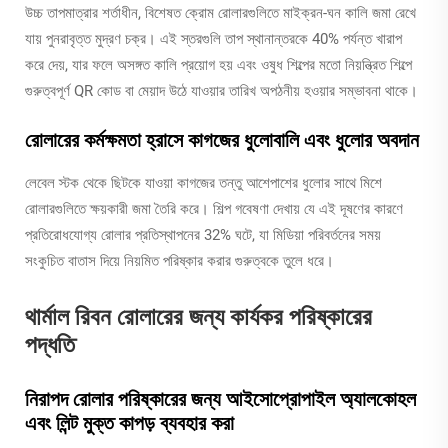
উচ্চ তাপমাত্রার শর্তাধীন, বিশেষত ক্রোম রোলারগুলিতে মাইক্রন-ঘন কালি জমা রেখে
যায় পুনরাবৃত্ত মুদ্রণ চক্র। এই স্তরগুলি তাপ স্থানান্তরকে 40% পর্যন্ত খারাপ
করে দেয়, যার ফলে অসঙ্গত কালি প্রয়োগ হয় এবং ওষুধ শিল্পের মতো নিয়ন্ত্রিত শিল্পে
গুরুত্বপূর্ণ QR কোড বা মেয়াদ উঠে যাওয়ার তারিখ অপঠনীয় হওয়ার সম্ভাবনা থাকে।
রোলারের কর্মক্ষমতা হ্রাসে কাগজের ধুলোবালি এবং ধুলোর অবদান
লেবেল স্টক থেকে ছিটকে যাওয়া কাগজের তন্তু আশেপাশের ধুলোর সাথে মিশে
রোলারগুলিতে ক্ষয়কারী জমা তৈরি করে। শিল্প গবেষণা দেখায় যে এই দূষণের কারণে
প্রতিরোধযোগ্য রোলার প্রতিস্থাপনের 32% ঘটে, যা মিডিয়া পরিবর্তনের সময়
সংকুচিত বাতাস দিয়ে নিয়মিত পরিষ্কার করার গুরুত্বকে তুলে ধরে।
থার্মাল রিবন রোলারের জন্য কার্যকর পরিষ্কারের
পদ্ধতি
নিরাপদ রোলার পরিষ্কারের জন্য আইসোপ্রোপাইল অ্যালকোহল
এবং লিন্ট মুক্ত কাপড় ব্যবহার করা