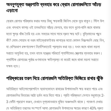
অননুপযুক্ত যন্ত্রপাতি ব্যবহার করে ক্রোম রোলারগুলিতে আঁচড়
এড়ানো
ক্রোম রোলার পরিষ্কার করার সময় কিছু ক্ষয়কারী জিনিস থেকে দূরে থাকুন। স্টিল উল
এবং খসখসে কাপড় ওই তলগুলিতে আঁচড় ফেলবে, যার ফলে ধুলো-বালি জমে থাকার
মতো ক্ষুদ্র খাঁজ তৈরি হয় এবং সময়ের সাথে সাথে দ্রুত ক্ষয় ঘটে। বুদ্ধিমানের পছন্দ
কী? ফোম সোয়াব বা নরম মাইক্রোফাইবার কাপড়ের মতো কোমল বিকল্পগুলি বেছে নিন,
যা বেশিরভাগ রক্ষণাবেক্ষণ নির্দেশিকাতেই প্রস্তাব করা হয়। যখন জমে থাকা ময়লা
সরাতে অসুবিধা হয়, তখন ধাতব যন্ত্রের পরিবর্তে প্লাস্টিকের স্ক্রেপার ব্যবহার করুন।
প্লাস্টিক রোলারের পৃষ্ঠের গুণমানকে ক্ষতিগ্রস্ত না করেই জমে থাকা ময়লা সরাতে
সক্ষম হবে।
পরিষ্কারের তরল দিয়ে রোলারগুলি অতিরিক্ত ভিজিয়ে রাখার ঝুঁকি
অতিরিক্ত আইসোপ্রোপাইল অ্যালকোহল রাবারের উপাদানগুলি ক্ষয় করতে পারে এবং
রোলারগুলির ভিতরের আঠা দুর্বল করে দিতে পারে। প্রতি পরিষ্করণ সেশনে শুধুমাত্র 2-
3 ফোঁটা প্রয়োগ করুন, যেখানে দৃশ্যমানভাবে দূষিত অঞ্চলগুলি থাকে। গবেষণা দেখায়
যে অতিরিক্ত তরলের সংস্পর্শে আসা রোলারগুলি উপাদানের ক্ষয়ের কারণে 43% দ্রুত