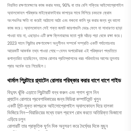
নিয়মিত রক্ষণাবেক্ষণের কাজ করার সময়, 90% বা তার বেশি শক্তির আইসোপ্রোপাইল
অ্যালকোহল পরিষ্কার মাইক্রোফাইবার কাপড়ের সাথে মিশিয়ে চকচকে ক্রোম
অংশগুলির ক্ষতি না করেই আঠালো আঠা এবং শুকনো কালি দূর করার জন্য খুব ভালো
কাজ করে। অ্যালকোহল সেই শক্ত জমাট জায়গাগুলি ভেঙে ফেলে যা সাধারণত ছাড়া
পাওয়া যায় না, এছাড়াও এটি রুক্ষ ক্লিনারদের মতো পৃষ্ঠে আঁচড় পড়া থেকে রক্ষা করে।
2023 সালে প্রিন্টার রক্ষণাবেক্ষণ অনুশীলন সম্পর্কে সম্প্রতি একটি পর্যালোচনায়
আরেকটি আকর্ষক তথ্য পাওয়া গেছে—যেসব অপারেটররা এই পরিষ্করণ পদ্ধতিতে
রূপান্তরিত হয়েছিলেন, তাদের রোলার প্রতিস্থাপনের খরচ পরিবর্তনের আগের তুলনায়
প্রায় অর্ধেক হয়ে গিয়েছিল।
থার্মাল প্রিন্টারে প্ল্যাটেন রোলার পরিষ্কার করার ধাপে ধাপে গাইড
বিদ্যুৎ ঝুঁকি এড়াতে প্রিন্টারটি বন্ধ করুন এবং প্লাগ খুলে নিন
প্ল্যাটেন রোলারে প্রবেশাধিকারের জন্য মিডিয়া কম্পার্টমেন্ট খুলুন
একটি লিন্ট-মুক্ত কাপড়কে আইসোপ্রোপাইল অ্যালকোহল দিয়ে হালকা
ভিজিয়ে নিন—বিয়ারিংয়ের মধ্যে তরল প্রবেশ রোধ করতে অতিরিক্ত ভিজানো
এড়িয়ে চলুন
রোলারটি তার প্রাকৃতিক ঘূর্ণন দিক অনুসরণ করে দৈর্ঘ্যের দিকে মুছুন