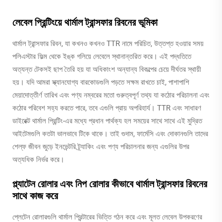
লেবেল প্রিন্টিংয়ে থার্মাল ট্রান্সফার রিবনের ভূমিকা
থার্মাল ট্রান্সফার রিবন, যা কখনও কখনও TTR নামে পরিচিত, উত্তপ্ত হওয়ার সময়
পলিএস্টার ফিল্ম থেকে ইঙ্ক গলিয়ে লেবেলে স্থানান্তরিত করে। এই পদ্ধতিতে
অত্যন্ত টেকসই ছাপ তৈরি হয় যা অধিকাংশ অন্যান্য বিকল্পের চেয়ে দীর্ঘতর স্থায়ী
হয়। যদি আমরা স্ক্যানযোগ্য বারকোডগুলি পড়তে সক্ষম রাখতে চাই, পাশাপাশি
মেয়াদোত্তীর্ণ তারিখ এবং পণ্য নম্বরের মতো গুরুত্বপূর্ণ তথ্য যা কঠোর পরিচালনা এবং
কঠোর পরিবেশ সহ্য করতে পারে, তবে এগুলি প্রায় অপরিহার্য। TTR এবং সাধারণ
ডাইরেক্ট থার্মাল প্রিন্টিং-এর মধ্যে প্রধান পার্থক্য হল সময়ের সাথে সাথে এই মুদ্রিত
আইটেমগুলি কতটা ভালভাবে টিকে থাকে। তাই গুদাম, ফার্মেসি এবং দোকানগুলি তাদের
শেল্ফ জীবন জুড়ে ইনভেন্টরি ট্র্যাকিং এবং পণ্য পরিচালনার জন্য এগুলির উপর
অত্যধিক নির্ভর করে।
প্ল্যাটেন রোলার এবং নিপ রোলার কীভাবে থার্মাল ট্রান্সফার রিবনের
সাথে কাজ করে
প্লেটেন রোলারগুলি থার্মাল প্রিন্টারের ভিত্তি গঠন করে এবং মূলত লেবেল উপকরণের