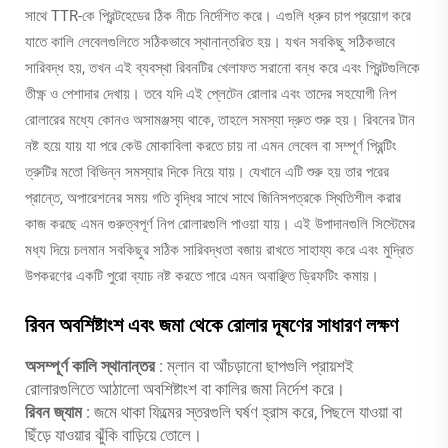
সাথে TTR-কে প্রিন্টহেডের ঠিক নীচে নির্দেশিত করে। এগুলি ধ্রুব চাপ প্রয়োগ করে
যাতে কালি লেবেলগুলিতে সঠিকভাবে স্থানান্তরিত হয়। যখন সবকিছু সঠিকভাবে
সারিবদ্ধ হয়, তখন এই ব্যবস্থা রিবনটির খেলাফত সরানো বন্ধ করে এবং প্রিন্টগুলিকে
তীক্ষ্ণ ও পেশাদার দেখায়। তবে যদি এই প্লেটেন রোলার এবং তাদের সহযোগী নিপ
রোলারের মধ্যে কোনও অসামঞ্জস্য থাকে, তাহলে সমস্যা দ্রুত শুরু হয়। রিবনের টান
নষ্ট হয়ে যায় যা পরে কেউ মোকাবিলা করতে চায় না এমন লেবেল বা সম্পূর্ণ প্রিন্টিং
ত্রুটির মতো বিভিন্ন সমস্যার দিকে নিয়ে যায়। যেখানে এটি শুরু হয় তার পরের
প্রান্তে, অপারেশনের সময় গতি বৃদ্ধির সাথে সাথে জিনিসপত্রকে স্থিতিশীল করার
কাজ করছে এমন গুরুত্বপূর্ণ নিপ রোলারগুলি পাওয়া যায়। এই উপাদানগুলি সিস্টেমের
মধ্য দিয়ে চলমান সবকিছুর সঠিক সারিবদ্ধতা বজায় রাখতে সাহায্য করে এবং মুদ্রিত
উপকরণের একটি পুরো ব্যাচ নষ্ট করতে পারে এমন অবাঞ্ছিত ড্রিফটিং কমায়।
রিবন অবশিষ্টাংশ এবং জমা থেকে রোলার দূষণের সাধারণ লক্ষণ
অসম্পূর্ণ কালি স্থানান্তর
: ম্লান বা আঁচড়ানো ছাপগুলি প্রায়শই
রোলারগুলিতে আঠালো অবশিষ্টাংশ বা কালির জমা নির্দেশ করে।
রিবন জ্যাম
: জমে থাকা ফিল্মের স্তরগুলি ঘর্ষণ হ্রাস করে, পিছলে যাওয়া বা
ছিঁড়ে যাওয়ার ঝুঁকি বাড়িয়ে তোলে।