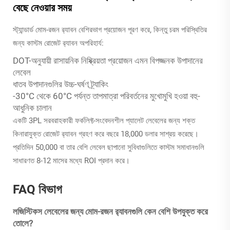
বেছে নেওয়ার সময়
স্ট্যান্ডার্ড মোম-রজন র‍্যাবন বেশিরভাগ প্রয়োজন পূরণ করে, কিন্তু চরম পরিস্থিতির
জন্য কাস্টম রোজেট র‍্যাবন অপরিহার্য:
DOT-অনুযায়ী রাসায়নিক নিষ্ক্রিয়তা প্রয়োজন এমন বিপজ্জনক উপাদানের
লেবেল
ধাতব উপাদানগুলির উচ্চ-ঘর্ষণ ট্র্যাকিং
-30°C থেকে 60°C পর্যন্ত তাপমাত্রা পরিবর্তনের মুখোমুখি হওয়া বহু-
আধুনিক চালান
একটি 3PL সরবরাহকারী ফর্কলিফ্ট-সংবেদনশীল প্যালেট লেবেলের জন্য শক্ত
কিনারাযুক্ত রোজেট র‍্যাবন গ্রহণ করে বছরে 18,000 ডলার সাশ্রয় করেছে।
প্রতিদিন 50,000 বা তার বেশি লেবেল ছাপানো সুবিধাগুলিতে কাস্টম সমাধানগুলি
সাধারণত 8-12 মাসের মধ্যে ROI প্রদান করে।
FAQ বিভাগ
লজিস্টিকস লেবেলের জন্য মোম-রজন র‍্যাবনগুলি কেন বেশি উপযুক্ত করে
তোলে?