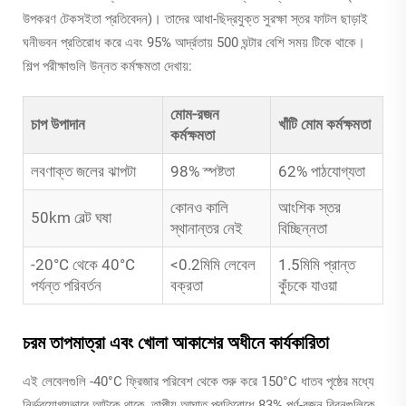
উপকরণ টেকসইতা প্রতিবেদন)। তাদের আধা-ছিদ্রযুক্ত সুরক্ষা স্তর ফাটল ছাড়াই
ঘনীভবন প্রতিরোধ করে এবং 95% আর্দ্রতায় 500 ঘন্টার বেশি সময় টিকে থাকে।
শিল্প পরীক্ষাগুলি উন্নত কর্মক্ষমতা দেখায়:
মোম-রজন
চাপ উপাদান
খাঁটি মোম কর্মক্ষমতা
কর্মক্ষমতা
লবণাক্ত জলের ঝাপটা
98% স্পষ্টতা
62% পাঠযোগ্যতা
কোনও কালি
আংশিক স্তর
50km বেল্ট ঘষা
স্থানান্তর নেই
বিচ্ছিন্নতা
-20°C থেকে 40°C
<0.2মিমি লেবেল
1.5মিমি প্রান্ত
পর্যন্ত পরিবর্তন
বক্রতা
কুঁচকে যাওয়া
চরম তাপমাত্রা এবং খোলা আকাশের অধীনে কার্যকারিতা
এই লেবেলগুলি -40°C ফ্রিজার পরিবেশ থেকে শুরু করে 150°C ধাতব পৃষ্ঠের মধ্যে
নির্ভরযোগ্যভাবে আটকে থাকে, তাপীয় আঘাত প্রতিরোধে 83% পূর্ণ-রজন রিবনগুলিকে