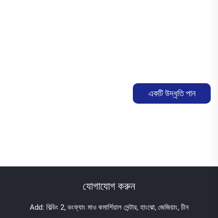
একটি উদ্ধৃতি পান
যোগাযোগ করুন
Add: বিল্ডিং 2, ডংফ্যাং মাও কমার্শিয়াল সেন্টার, হাংঝো, জেজিয়াং, চীন