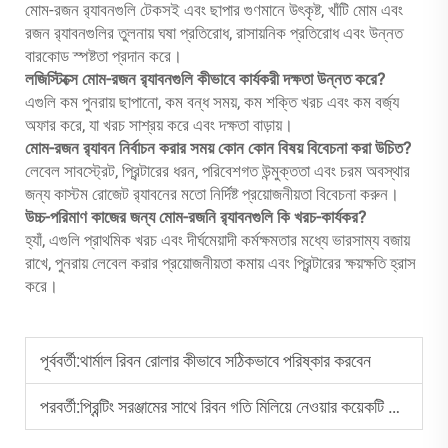
মোম-রজন র‍্যাবনগুলি টেকসই এবং ছাপার গুণমানে উৎকৃষ্ট, খাঁটি মোম এবং
রজন র‍্যাবনগুলির তুলনায় ঘষা প্রতিরোধ, রাসায়নিক প্রতিরোধ এবং উন্নত
বারকোড স্পষ্টতা প্রদান করে।
লজিস্টিক্সে মোম-রজন র‍্যাবনগুলি কীভাবে কার্যকরী দক্ষতা উন্নত করে?
এগুলি কম পুনরায় ছাপানো, কম বন্ধ সময়, কম শক্তি খরচ এবং কম বর্জ্য
অফার করে, যা খরচ সাশ্রয় করে এবং দক্ষতা বাড়ায়।
মোম-রজন র‍্যাবন নির্বাচন করার সময় কোন কোন বিষয় বিবেচনা করা উচিত?
লেবেল সাবস্ট্রেট, প্রিন্টারের ধরন, পরিবেশগত উন্মুক্ততা এবং চরম অবস্থার
জন্য কাস্টম রোজেট র‍্যাবনের মতো নির্দিষ্ট প্রয়োজনীয়তা বিবেচনা করুন।
উচ্চ-পরিমাণ কাজের জন্য মোম-রজনি র‍্যাবনগুলি কি খরচ-কার্যকর?
হ্যাঁ, এগুলি প্রাথমিক খরচ এবং দীর্ঘমেয়াদী কর্মক্ষমতার মধ্যে ভারসাম্য বজায়
রাখে, পুনরায় লেবেল করার প্রয়োজনীয়তা কমায় এবং প্রিন্টারের ক্ষয়ক্ষতি হ্রাস
করে।
পূর্ববর্তী:
থার্মাল রিবন রোলার কীভাবে সঠিকভাবে পরিষ্কার করবেন
পরবর্তী:
প্রিন্টিং সরঞ্জামের সাথে রিবন গতি মিলিয়ে নেওয়ার কয়েকটি টিপস