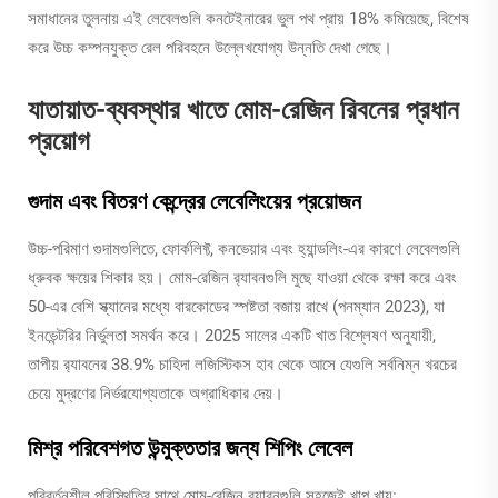
সমাধানের তুলনায় এই লেবেলগুলি কনটেইনারের ভুল পথ প্রায় 18% কমিয়েছে, বিশেষ
করে উচ্চ কম্পনযুক্ত রেল পরিবহনে উল্লেখযোগ্য উন্নতি দেখা গেছে।
যাতায়াত-ব্যবস্থার খাতে মোম-রেজিন রিবনের প্রধান
প্রয়োগ
গুদাম এবং বিতরণ কেন্দ্রের লেবেলিংয়ের প্রয়োজন
উচ্চ-পরিমাণ গুদামগুলিতে, ফোর্কলিফ্ট, কনভেয়ার এবং হ্যান্ডলিং-এর কারণে লেবেলগুলি
ধ্রুবক ক্ষয়ের শিকার হয়। মোম-রেজিন র‍্যাবনগুলি মুছে যাওয়া থেকে রক্ষা করে এবং
50-এর বেশি স্ক্যানের মধ্যে বারকোডের স্পষ্টতা বজায় রাখে (পনম্যান 2023), যা
ইনভেন্টরির নির্ভুলতা সমর্থন করে। 2025 সালের একটি খাত বিশ্লেষণ অনুযায়ী,
তাপীয় র‍্যাবনের 38.9% চাহিদা লজিস্টিকস হাব থেকে আসে যেগুলি সর্বনিম্ন খরচের
চেয়ে মুদ্রণের নির্ভরযোগ্যতাকে অগ্রাধিকার দেয়।
মিশ্র পরিবেশগত উন্মুক্ততার জন্য শিপিং লেবেল
পরিবর্তনশীল পরিস্থিতির সাথে মোম-রেজিন র‍্যাবনগুলি সহজেই খাপ খায়: