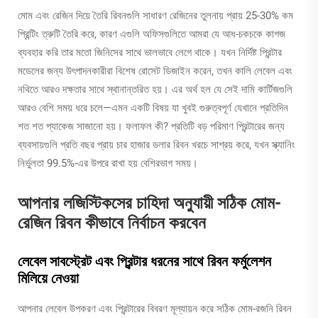
মোম এবং রেজিন দিয়ে তৈরি রিবনগুলি সাধারণ রেজিনের তুলনায় প্রায় 25-30% কম
প্রিন্টিং ত্রুটি তৈরি করে, কারণ এগুলি অফিসগুলিতে আমরা যে আধ-চকচকে কাগজ
ব্যবহার করি তার মতো জিনিসের সাথে ভালভাবে লেগে থাকে। যখন নির্দিষ্ট প্রিন্টার
মডেলের জন্য উৎপাদনকারীরা বিশেষ রোসেট ডিজাইন করেন, তখন কালি লেবেল এবং
নথিতে আরও দক্ষতার সাথে স্থানান্তরিত হয়। এর অর্থ হল যে সেই দামি কার্টিজগুলি
আরও বেশি সময় ধরে চলে—এমন একটি বিষয় যা খুবই গুরুত্বপূর্ণ যেখানে প্রতিদিন
শত শত প্যাকেজ সাজানো হয়। ফলাফল কী? প্রতিটি বড় পরিমাণ প্রিন্টারের জন্য
ব্যবসায়গুলি প্রতি বছর প্রায় চার হাজার ডলার রিবন খরচে সাশ্রয় করে, যখন স্ক্যানিং
নির্ভুলতা 99.5%-এর উপরে রাখা হয় বেশিরভাগ সময়।
আপনার লজিস্টিকসের চাহিদা অনুযায়ী সঠিক মোম-
রেজিন রিবন কীভাবে নির্বাচন করবেন
লেবেল সাবস্ট্রেট এবং প্রিন্টার ধরনের সাথে রিবন ফর্মুলেশন
মিলিয়ে নেওয়া
আপনার লেবেল উপকরণ এবং প্রিন্টারের বিবরণ মূল্যায়ন করে সঠিক মোম-রজনি রিবন