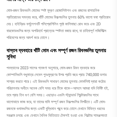
মোম-রজন রিবনগুলি মোমের স্পষ্ট মুদ্রণ রেজোলিউশন এবং রজনের রাসায়নিক
প্রতিরোধের সমন্বয় করে, খাঁটি মোমের বিকল্পগুলির তুলনায় 60% ভালো ঘষা প্রতিরোধ
দেয়। হাইব্রিড ফর্মুলেশনটি পলিপ্রোপিলিন পৃষ্ঠে কালিমাছা রোধ করে এবং 2D
বারকোডগুলির জন্য অপরিহার্য প্রান্তের স্পষ্টতা বজায় রাখে, যা চাহিদাপূর্ণ লজিস্টিক্স
পরিবেশের জন্য আদর্শ করে তোলে।
বাস্তব ব্যবহারে খাঁটি মোম এবং সম্পূর্ণ রজন রিবনগুলির তুলনায়
সুবিধা
পনম্যানের 2023 সালের গবেষণা অনুসারে, মোম-রজন রিবন ব্যবহার করে
কোম্পানিগুলি শুধুমাত্র লেবেল পুনঃমুদ্রণের উপর প্রতি বছর প্রায় 740,000 ডলার
সাশ্রয় করতে পারে। এই রিবনগুলি সাধারণ মোমের তুলনায় ফোর্কলিফ্ট দ্বারা কঠোর
পরিচালনার অধীনে অনেক বেশি সময় ধরে টিকে থাকে—আসলে আমরা যদি নির্দিষ্ট হই,
তবে প্রায় তিন গুণ বেশি সময়। এছাড়াও এগুলি স্ট্যান্ডার্ড প্রিন্টারগুলির সাথে
ভালোভাবে কাজ করে, যা তাদের দামি সম্পূর্ণ রজন বিকল্পগুলির বিপরীতে। এটি মোম-
রজনকে গুদামগুলির জন্য একটি বুদ্ধিমান পছন্দ করে তোলে যেখানে বিভিন্ন ধরনের
সরঞ্জাম চলছে এবং যেখানে দৈনিক ভিত্তিতে টেকসই হওয়া এবং প্রিন্টার সামঞ্জস্যতা