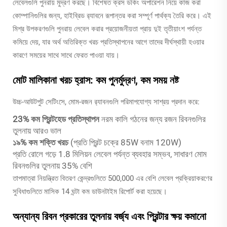
লেবেলগুলি পুনরায় মুদ্রণ করছে। বিশেষত ক্রস ডকিং অপারেশন নিয়ে কাজ করা
কোম্পানিগুলির জন্য, হাইব্রিড র‍্যাবনে রূপান্তর করা সম্পূর্ণ পার্থক্য তৈরি করে। এই
মিশ্র উপকরণগুলি পুনরায় লেবেল করার প্রয়োজনীয়তা প্রায় দুই তৃতীয়াংশ পর্যন্ত
কমিয়ে দেয়, যার অর্থ অতিরিক্ত খরচ প্রতিস্থাপনের আগে তাদের দীর্ঘস্থায়ী হওয়ার
কারণে সময়ের সাথে সাথে ফেরত পাওয়া যায়।
মোট মালিকানা খরচ হ্রাস: কম পুনর্মুদ্রণ, কম সময় নষ্ট
উচ্চ-আউটপুট সেটিংসে, মোম-রজন র‍্যাবনগুলি পরিমাপযোগ্য সাশ্রয় প্রদান করে:
23% কম প্রিন্টহেড প্রতিস্থাপন
নরম কালি গঠনের জন্য রজন রিবনগুলির
তুলনায় আরও ভাল
১৯% কম শক্তি খরচ
(প্রতি প্রিন্ট চক্রে 85W বনাম 120W)
প্রতি রোলে গড়ে 1.8 মিলিয়ন লেবেল পর্যন্ত ব্যবহার সম্ভব, সাধারণ মোম
রিবনগুলির তুলনায় 35% বেশি
তাপমাত্রা নিয়ন্ত্রিত বিতরণ কেন্দ্রগুলিতে 500,000 এর বেশি লেবেল প্রক্রিয়াকরণের
সুবিধাগুলিতে মাসিক 14 ঘন্টা কম ডাউনটাইম রিপোর্ট করা হয়েছে।
অন্যান্য রিবন প্রকারের তুলনায় বর্জ্য এবং প্রিন্টার ক্ষয় কমানো