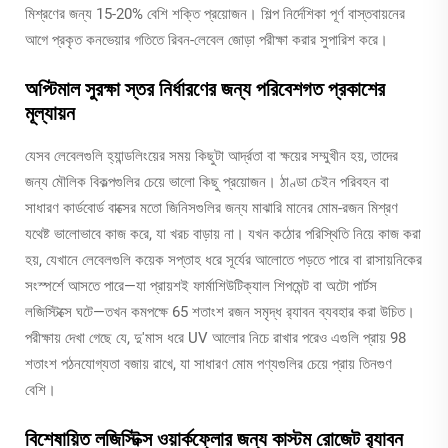
মিশ্রণের জন্য 15-20% বেশি শক্তি প্রয়োজন। শিল্প নির্দেশিকা পূর্ণ বাস্তবায়নের
আগে প্রকৃত কনভেয়ার গতিতে রিবন-লেবেল জোড়া পরীক্ষা করার সুপারিশ করে।
অপ্টিমাল সুরক্ষা স্তর নির্ধারণের জন্য পরিবেশগত প্রকাশের
মূল্যায়ন
যেসব লেবেলগুলি হ্যান্ডলিংয়ের সময় কিছুটা আর্দ্রতা বা ক্ষয়ের সম্মুখীন হয়, তাদের
জন্য মৌলিক বিকল্পগুলির চেয়ে ভালো কিছু প্রয়োজন। ঠাণ্ডা চেইন পরিবহন বা
সাধারণ কার্ডবোর্ড বাক্সের মতো জিনিসগুলির জন্য মাঝারি মানের মোম-রজন মিশ্রণ
যথেষ্ট ভালোভাবে কাজ করে, যা খরচ বাড়ায় না। যখন কঠোর পরিস্থিতি নিয়ে কাজ করা
হয়, যেখানে লেবেলগুলি কয়েক সপ্তাহ ধরে সূর্যের আলোতে পড়তে পারে বা রাসায়নিকের
সংস্পর্শে আসতে পারে—যা প্রায়শই ফার্মাশিউটিক্যাল শিপমেন্ট বা অটো পার্টস
লজিস্টিক্সে ঘটে—তখন কমপক্ষে 65 শতাংশ রজন সমৃদ্ধ র‍্যাবন ব্যবহার করা উচিত।
পরীক্ষায় দেখা গেছে যে, দু'মাস ধরে UV আলোর নিচে রাখার পরেও এগুলি প্রায় 98
শতাংশ পঠনযোগ্যতা বজায় রাখে, যা সাধারণ মোম পণ্যগুলির চেয়ে প্রায় তিনগুণ
বেশি।
বিশেষায়িত লজিস্টিক্স ওয়ার্কফ্লোর জন্য কাস্টম রোজেট র‍্যাবন