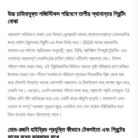
উচ্চ চাহিদাযুক্ত লজিস্টিকস পরিবেশে তাপীয় স্থানান্তর প্রিন্টিং
বোঝা
আজকাল অধিকাংশ গুদাম এবং বিতরণ কেন্দ্রগুলি তাদের যোগানসংক্রান্ত লেবেলগুলির
জন্য থার্মাল ট্রান্সফার প্রিন্টিং-এর উপর নির্ভর করে। 2024 সালের বারকোডিং
কানাডা-এর সর্বশেষ প্রতিবেদন অনুযায়ী, প্রায় 70% প্রতিষ্ঠান শিপমেন্ট ট্র্যাকিং এবং
অন্যান্য গুরুত্বপূর্ণ লেবেলিংয়ের চাহিদা মেটাতে এটিকেই প্রাধান্য দেয়। বিশাল
পরিমাণ কাজ করার সময়, এই প্রিন্টারগুলির বিভিন্ন ধরনের পৃষ্ঠে পরিষ্কার ছাপ অবিরত
উৎপাদন করতে হয়—শীতল সংরক্ষণের পরিবেশে ব্যবহৃত সিনথেটিক ফিল্ম থেকে শুরু
করে টেকসই উদ্দেশ্যে অনেক কোম্পানি আজকাল যে রিসাইকেল করা কাগজ পছন্দ করে,
সেগুলি সহ। এছাড়াও, এগুলি চমৎকার গতিতে কাজ করে, প্রায়শই প্রতি সেকেন্ডে 12
ইঞ্চির বেশি গতি অতিক্রম করে এবং একটি মাত্র ঝাঁকুনি ছাড়াই। ফলাফল? এমন
লেবেল যা সম্পূর্ণ সরবরাহ শৃঙ্খল জুড়ে একাধিক হাত এবং কঠোর পরিস্থিতির মধ্য
দিয়ে যাওয়ার পরেও পঠনযোগ্য থাকে।
মোম-রজনি হাইব্রিড প্রযুক্তি কীভাবে টেকসইতা এবং প্রিন্টের
মানের মধ্যে ভারসাম্য রাখে