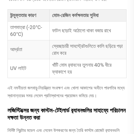
উন্মুক্ততার কারণ
মোম-রেজিন কর্মক্ষমতার সুবিধা
তাপমাত্রা (-20°C-
ফাটল ছাড়াই আঠালো থাকা বজায় রাখে
60°C)
স্বেচ্ছাচারী সাবস্ট্রেটগুলিতে কালি ছড়িয়ে পড়া
আর্দ্রতা
রোধ করে
খাঁটি মোম র‍্যাবনের তুলনায় 40% ধীরে
UV লাইট
ফ্যাকাশে হয়
এই নমনীয়তা জলবায়ু-নিয়ন্ত্রিত সংরক্ষণ এবং খোলা আকাশের অধীনে পারগতির মধ্যে
স্থানান্তরের সময় লেবেল প্রতিস্থাপনের প্রয়োজন কমিয়ে দেয়।
লজিস্টিক্সের জন্য কাস্টম-টেইলার্ড র‍্যাবনগুলির সাহায্যে পরিচালন
দক্ষতা উন্নত করা
নির্দিষ্ট প্রিন্টার মডেল এবং লেবেল উপকরণের জন্য তৈরি কাস্টম রোজেট র‍্যাবনগুলি