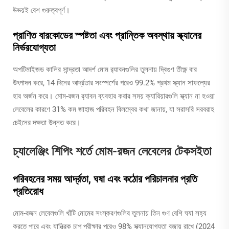
উভয়ই বেশ গুরুত্বপূর্ণ।
প্রাণিত বারকোডের স্পষ্টতা এবং প্রান্তিক অবস্থায় স্ক্যানের
নির্ভরযোগ্যতা
অপটিমাইজড কালির সান্দ্রতা আদর্শ মোম র‍্যাবনগুলির তুলনায় দ্বিগুণ তীক্ষ্ণ বার
উৎপাদন করে, 14 দিনের আর্দ্রতার সংস্পর্শের পরেও 99.2% প্রথম স্ক্যান সাফল্যের
হার অর্জন করে। মোম-রজন র‍্যাবন ব্যবহার করার সময় ক্যারিয়ারগুলি স্ক্যান না হওয়া
লেবেলের কারণে 31% কম জাহাজ পরিবহন বিলম্বের কথা জানায়, যা সরাসরি সরবরাহ
চেইনের দক্ষতা উন্নত করে।
চ্যালেঞ্জিং শিপিং শর্তে মোম-রজন লেবেলের টেকসইতা
পরিবহনের সময় আর্দ্রতা, ঘষা এবং কঠোর পরিচালনার প্রতি
প্রতিরোধ
মোম-রজন লেবেলগুলি খাঁটি মোমের সংস্করণগুলির তুলনায় তিন গুণ বেশি ঘষা সহ্য
করতে পারে এবং যান্ত্রিক চাপ পরীক্ষার পরেও 98% স্ক্যানযোগ্যতা বজায় রাখে (2024