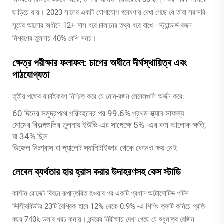
ছাড়িয়ে যায়। 2023 সালের একটি যোগাযোগ গবেষণায় দেখা গেছে যে তারা সরাসরি
সূর্যের আলোর অধীনে 12+ মাস ধরে চালানের তথ্য ধরে রাখে—স্ট্যান্ডার্ড রজন
মিশ্রণের তুলনায় 40% বেশি সময়।
ক্ষেত্র পরীক্ষার ফলাফল: চাপের অধীনে দীর্ঘস্থায়িত্ব এবং
পাঠযোগ্যতা
তৃতীয় পক্ষের যাচাইকরণ নিশ্চিত করে যে মোম-রজন লেবেলগুলি অর্জন করে:
60 দিনের সমুদ্রপথে পরিবহনের পর 99.6% প্রথম স্ক্যান সাফল্য
মোমের বিকল্পগুলির তুলনায় ইউভি-এর সাপেক্ষে 5% -এর কম আলোক ক্ষতি,
যা 34% ছিল
ডিজেল নিঃশ্বাস বা প্যালেট স্যানিটাইজার থেকে কোনও ক্ষয় নেই
লেবেল ব্যর্থতার হার হ্রাস করার উদাহরণসহ কেস স্টাডি
কাস্টম রোজেট রিবনে রূপান্তরিত হওয়ার পর একটি প্রধান অটোমোটিভ পার্টস
ডিস্ট্রিবিউটর 23টি বৈশ্বিক হাবে 12% থেকে 0.9% -এ শিপিং ত্রুটি কমিয়ে প্রতি
বছর 740k ডলার খরচ কমায়। বন্দরের নিরীক্ষায় দেখা গেছে যে শুধুমাত্র রেজিন