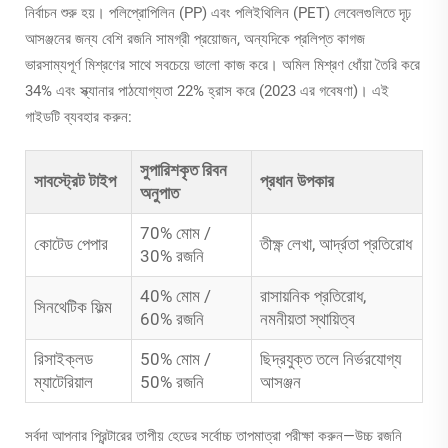
নির্বাচন শুরু হয়। পলিপ্রোপিলিন (PP) এবং পলিইথিলিন (PET) লেবেলগুলিতে দৃঢ়
আসঞ্জনের জন্য বেশি রজনি সামগ্রী প্রয়োজন, অন্যদিকে প্রলিপ্ত কাগজ
ভারসাম্যপূর্ণ মিশ্রণের সাথে সবচেয়ে ভালো কাজ করে। অমিল মিশ্রণ ধোঁয়া তৈরি করে
34% এবং স্ক্যানার পাঠযোগ্যতা 22% হ্রাস করে (2023 এর গবেষণা)। এই
গাইডটি ব্যবহার করুন:
সুপারিশকৃত রিবন
সাবস্ট্রেট টাইপ
প্রধান উপকার
অনুপাত
70% মোম /
কোটেড পেপার
তীক্ষ্ণ লেখা, আর্দ্রতা প্রতিরোধ
30% রজনি
40% মোম /
রাসায়নিক প্রতিরোধ,
সিনথেটিক ফিল্ম
60% রজনি
নমনীয়তা স্থায়িত্ব
রিসাইক্লড
50% মোম /
ছিদ্রযুক্ত তলে নির্ভরযোগ্য
ম্যাটেরিয়াল
50% রজনি
আসঞ্জন
সর্বদা আপনার প্রিন্টারের তাপীয় হেডের সর্বোচ্চ তাপমাত্রা পরীক্ষা করুন—উচ্চ রজনি