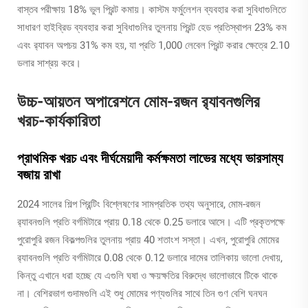
বাস্তব পরীক্ষায় 18% ভুল প্রিন্ট কমায়। কাস্টম ফর্মুলেশন ব্যবহার করা সুবিধাগুলিতে
সাধারণ হাইব্রিড ব্যবহার করা সুবিধাগুলির তুলনায় প্রিন্ট হেড প্রতিস্থাপন 23% কম
এবং র‍্যাবন অপচয় 31% কম হয়, যা প্রতি 1,000 লেবেল প্রিন্ট করার ক্ষেত্রে 2.10
ডলার সাশ্রয় করে।
উচ্চ-আয়তন অপারেশনে মোম-রজন র‍্যাবনগুলির
খরচ-কার্যকারিতা
প্রাথমিক খরচ এবং দীর্ঘমেয়াদী কর্মক্ষমতা লাভের মধ্যে ভারসাম্য
বজায় রাখা
2024 সালের শিল্প প্রিন্টিং বিশ্লেষণের সামপ্রতিক তথ্য অনুসারে, মোম-রজন
র‍্যাবনগুলি প্রতি বর্গমিটারে প্রায় 0.18 থেকে 0.25 ডলারে আসে। এটি প্রকৃতপক্ষে
পুরোপুরি রজন বিকল্পগুলির তুলনায় প্রায় 40 শতাংশ সস্তা। এখন, পুরোপুরি মোমের
র‍্যাবনগুলি প্রতি বর্গমিটারে 0.08 থেকে 0.12 ডলারে দামের তালিকায় ভালো দেখায়,
কিন্তু এখানে ধরা হচ্ছে যে এগুলি ঘষা ও ক্ষয়ক্ষতির বিরুদ্ধে ভালোভাবে টিকে থাকে
না। বেশিরভাগ গুদামগুলি এই শুধু মোমের পণ্যগুলির সাথে তিন গুণ বেশি ঘনঘন