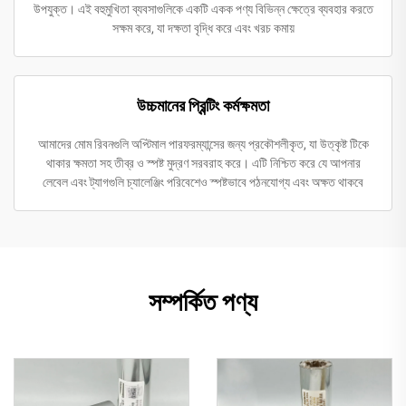
উপযুক্ত। এই বহুমুখিতা ব্যবসাগুলিকে একটি একক পণ্য বিভিন্ন ক্ষেত্রে ব্যবহার করতে
সক্ষম করে, যা দক্ষতা বৃদ্ধি করে এবং খরচ কমায়
উচ্চমানের প্রিন্টিং কর্মক্ষমতা
আমাদের মোম রিবনগুলি অপ্টিমাল পারফরম্যান্সের জন্য প্রকৌশলীকৃত, যা উত্কৃষ্ট টিকে
থাকার ক্ষমতা সহ তীব্র ও স্পষ্ট মুদ্রণ সরবরাহ করে। এটি নিশ্চিত করে যে আপনার
লেবেল এবং ট্যাগগুলি চ্যালেঞ্জিং পরিবেশেও স্পষ্টভাবে পঠনযোগ্য এবং অক্ষত থাকবে
সম্পর্কিত পণ্য