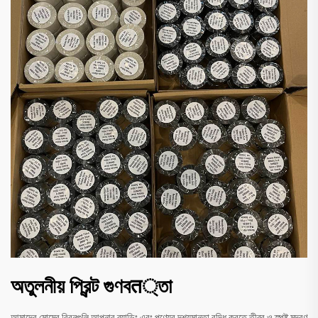
অতুলনীয় প্রিন্ট গুণবत্তা
আমাদের মোমের রিবনগুলি আপনার ব্র্যান্ডিং এবং পণ্যের দৃশ্যমানতা বৃদ্ধি করতে তীব্র ও স্পষ্ট মুদ্রণ