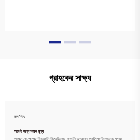
গ্রাহকের সাক্ষ্য
জন স্মিথ
অর্থের জন্য মহান মূল্য
আমরা যে মোমের রিবনগুলি কিনেছিলাম, সেগুলি অত্যন্ত প্রতিযোগিতামূলক মূল্যে