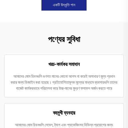
একটি উদ্ধৃতি পান
পণ্যের সুবিধা
খরচ-কার্যকর সমাধান
আমাদের মোম রিবনগুলি গুণগত মানের কোনো আপস না করেই অসাধারণ মূল্য প্রদান
করার জন্য ডিজাইন করা হয়েছে। প্রতিযোগিতামূলক মূল্যের মাধ্যমে ব্যবসায়গুলি তাদের
বাজেট কার্যকরভাবে পরিচালনা করে উচ্চ-মানের মুদ্রণ ফলাফল অর্জন করতে পারে
বহুমুখী ব্যবহার
আমাদের মোম রিবনগুলি লেবেল, ট্যাগ এবং প্যাকেজিংসহ বিভিন্ন প্রয়োগের জন্য