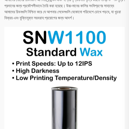
প্রদানের জন্য প্রকৌশলীভাবে তৈরি করা হয়েছে। উচ্চ-মানের কালির সংমিশ্রণের সাহায্যে
আমাদের রিবনগুলি নিশ্চিত করে যে আপনার লেবেলগুলি যেকোনো পরিবেশে চোখে পড়বে, যা খুচরা
বিক্রয় এবং যুক্তিযুক্ত সরবরাহ প্রয়োগের জন্য আদর্শ।