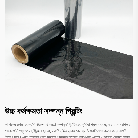
উচ্চ কর্মক্ষমতা সম্পন্ন প্রিন্টিং
আমাদের মোম রিবনগুলি উচ্চ-কার্যক্ষমতা সম্পন্ন প্রিন্টিংয়ের সুবিধা প্রদান করে, যার ফলে আপনার
লেবেলগুলি শুধুমাত্র দৃষ্টিনন্দন হয় না, বরং দৈনন্দিন ব্যবহারের প্রতি প্রতিরোধ করার জন্য যথেষ্ট
টিকে থাকে। এটি বিভিন্ন খুচরা বিক্রয় পরিবেশে তাদের পণ্যগুলির একটি পেশাদার চেহারা বজায়