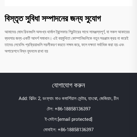
বিস্তৃত সুবিধা সম্পাদনের জন্য সুযোগ
আমাদের মোম রিবনগুলি অসংখ্য থার্মাল ট্রান্সফার প্রিন্টারের সাথে সামঞ্জস্যপূর্ণ, যা সকল আকারের
ব্যবসার জন্য একটি আদর্শ সমাধান। এই বহুমুখিতা কোম্পানিগুলিকে নতুন সরঞ্জাম ক্রয় না করেই
তাদের লেবেলিং প্রক্রিয়াগুলি সরলীকরণ করতে সক্ষম করে, ফলে দক্ষতা সর্বাধিক করা হয় এবং
অপারেশনে বিঘ্ন ন্যূনতম রাখা হয়
যোগাযোগ করুন
Add: বিল্ডিং 2, ডংফ্যাং মাও কমার্শিয়াল সেন্টার, হাংঝো, জেজিয়াং, চীন
টেল:
+86-18858136397
ই-মেইল:
[email protected]
মোবাইল:
+86-18858136397