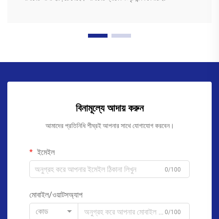
বিনামূল্যে আদায় করুন
আমাদের প্রতিনিধি শীঘ্রই আপনার সাথে যোগাযোগ করবেন।
ইমেইল
0/100
মোবাইল/ওয়াটসঅ্যাপ
কোড
0/100