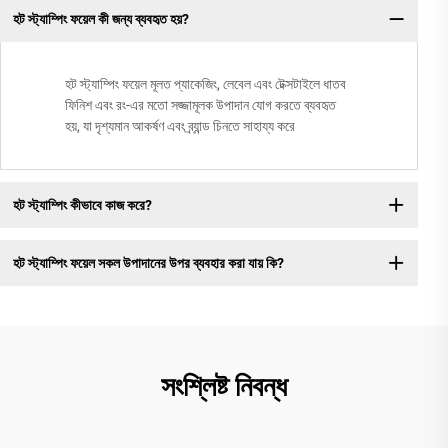
হট স্ট্যাম্পিং ফয়েল কী জন্য ব্যবহৃত হয়?
হট স্ট্যাম্পিং ফয়েল মূলত প্যাকেজিং, লেবেল এবং টেক্সটাইলে ধাতব
ফিনিশ এবং রং-এর মতো সজ্জামূলক উপাদান যোগ করতে ব্যবহৃত
হয়, যা দৃশ্যমান আকর্ষণ এবং ব্র্যান্ড চিনতে সাহায্য করে
হট স্ট্যাম্পিং কীভাবে কাজ করে?
হট স্ট্যাম্পিং ফয়েল সকল উপাদানের উপর ব্যবহার করা যায় কি?
সংশ্লিষ্ট নিবন্ধ