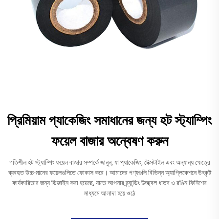
প্রিমিয়াম প্যাকেজিং সমাধানের জন্য হট স্ট্যাম্পিং
ফয়েল বাজার অন্বেষণ করুন
গতিশীল হট স্ট্যাম্পিং ফয়েল বাজার সম্পর্কে জানুন, যা প্যাকেজিং, টেক্সটাইল এবং অন্যান্য ক্ষেত্রে
ব্যবহৃত উচ্চ-মানের ফয়েলগুলিতে ফোকাস করে। আমাদের পণ্যগুলি বিভিন্ন অ্যাপ্লিকেশনে উৎকৃষ্ট
কার্যকারিতার জন্য ডিজাইন করা হয়েছে, যাতে আপনার ব্র্যান্ডিং উজ্জ্বল ধাতব ও রঙিন ফিনিশের
মাধ্যমে আলাদা হয়ে ওঠে