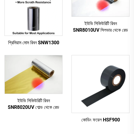
ইউভি সিকিউরিটি রিবন
SNR8010UV সিলভার থেকে রেড
প্রিমিয়াম মোম রিবন SNW1300
ইউভি সিকিউরিটি রিবন
SNR8020UV গোল্ড থেকে রেড
কোডিং ফয়েল HSF900