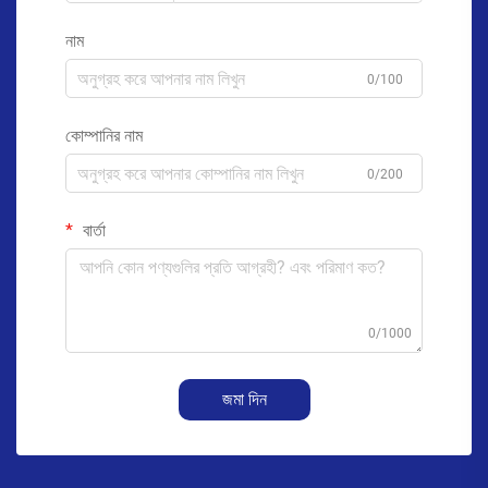
নাম
0/100
কোম্পানির নাম
0/200
বার্তা
0/1000
জমা দিন