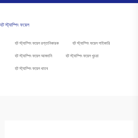
হট স্ট্যাম্পিং ফয়েল
হট স্ট্যাম্পিং ফয়েল রপ্তানিকারক
হট স্ট্যাম্পিং ফয়েল পাইকারি
হট স্ট্যাম্পিং ফয়েল আমদানি
হট স্ট্যাম্পিং ফয়েল খুচরা
হট স্ট্যাম্পিং ফয়েল ধাতব