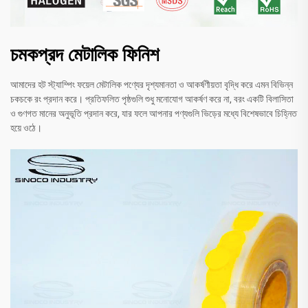
চমকপ্রদ মেটালিক ফিনিশ
আমাদের হট স্ট্যাম্পিং ফয়েল মেটালিক পণ্যের দৃশ্যমানতা ও আকর্ষণীয়তা বৃদ্ধি করে এমন বিভিন্ন
চকচকে রং প্রদান করে। প্রতিফলিত পৃষ্ঠগুলি শুধু মনোযোগ আকর্ষণ করে না, বরং একটি বিলাসিতা
ও গুণগত মানের অনুভূতি প্রদান করে, যার ফলে আপনার পণ্যগুলি ভিড়ের মধ্যে বিশেষভাবে চিহ্নিত
হয়ে ওঠে।