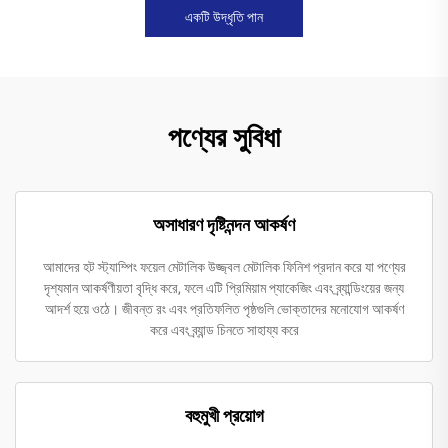
একটি উদ্ধৃতি পান
পণ্যের সুবিধা
অসাধারণ দৃষ্টিনন্দন আকর্ষণ
আমাদের হট স্ট্যাম্পিং ফয়েল মেটালিক উজ্জ্বল মেটালিক ফিনিশ প্রদান করে যা পণ্যের
দৃশ্যমান আকর্ষণীয়তা বৃদ্ধি করে, ফলে এটি প্রিমিয়াম প্যাকেজিং এবং ব্র্যান্ডিংয়ের জন্য
আদর্শ হয়ে ওঠে। জীবন্ত রং এবং প্রতিফলিত পৃষ্ঠগুলি ভোক্তাদের মনোযোগ আকর্ষণ
করে এবং ব্র্যান্ড চিনতে সাহায্য করে
বহুমুখী প্রয়োগ