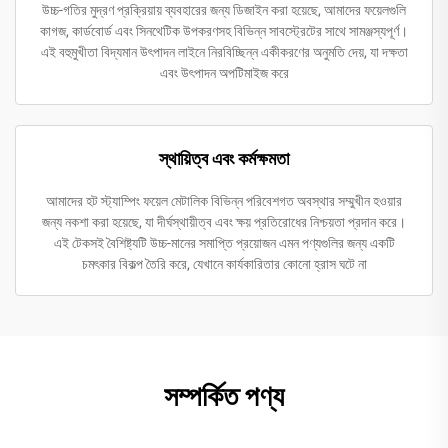
উচ্চ-গতির মুদ্রণ প্রক্রিয়ায় ব্যবহারের জন্য ডিজাইন করা হয়েছে, আমাদের ফয়েলগুলি
কাগজ, কার্ডবোর্ড এবং সিনথেটিক উপকরণসহ বিভিন্ন সাবস্ট্রেটের সাথে সামঞ্জস্যপূর্ণ।
এই বহুমুখীতা বিদ্যমান উৎপাদন লাইনে নিরবিচ্ছিন্ন একীকরণের অনুমতি দেয়, যা দক্ষতা
এবং উৎপাদন অপটিমাইজ করে
স্থায়িত্ব এবং কর্মক্ষমতা
আমাদের হট স্ট্যাম্পিং ফয়েল মেটালিক বিভিন্ন পরিবেশগত অবস্থার সম্মুখীন হওয়ার
জন্য নকশা করা হয়েছে, যা দীর্ঘস্থায়ীত্ব এবং ক্ষয় প্রতিরোধের নিশ্চয়তা প্রদান করে।
এই টেকসই বৈশিষ্ট্যটি উচ্চ-মানের সমাপ্তি প্রয়োজন এমন পণ্যগুলির জন্য একটি
চমৎকার বিকল্প তৈরি করে, যেখানে কার্যকারিতার কোনো হ্রাস ঘটে না
সম্পর্কিত পণ্য