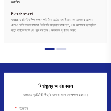
জন স্মিথ
বিশেষ মান এবং সেবা
আমরা যে হট স্ট্যাম্পিং ফয়েল মেটালিক অর্ডার করেছিলাম, তা আমাদের আশার
চেয়েও বেশি ভালো হয়েছে! ফিনিশটি অত্যন্ত চমকপ্রদ, এবং আমাদের ক্লায়েন্টরা
নতুন প্যাকেজিংটি খুব পছন্দ করছেন। অত্যন্ত সুপারিশ করছি!
বিনামূল্যে আদায় করুন
আমাদের প্রতিনিধি শীঘ্রই আপনার সাথে যোগাযোগ করবেন।
ইমেইল