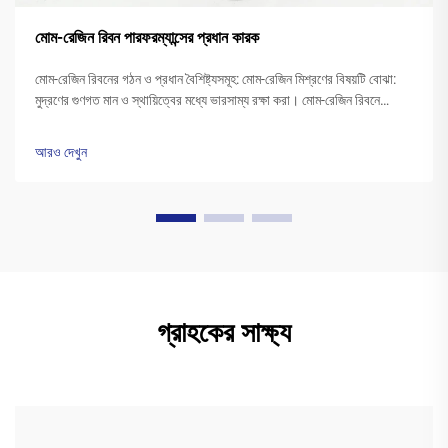
মোম-রেজিন রিবন পারফরম্যান্সের প্রধান কারক
মোম-রেজিন রিবনের গঠন ও প্রধান বৈশিষ্ট্যসমূহ: মোম-রেজিন মিশ্রণের বিষয়টি বোঝা:
মুদ্রণের গুণগত মান ও স্থায়িত্বের মধ্যে ভারসাম্য রক্ষা করা। মোম-রেজিন রিবনে
সাধারণত 40 থেকে 60 শতাংশ মোম এবং 20 থেকে ... পর্যন্ত পলিমার রেজিনের মিশ্রণ
থাকে।
আরও দেখুন
গ্রাহকের সাক্ষ্য