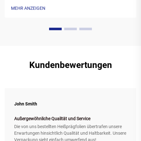
aus Polyester hergestelltes Trägermaterial auf, das mit einer
MEHR ANZEIGEN
speziellen Wachtintenformulierung beschichtet ist. Während
des Druckvorgangs wird das...
Kundenbewertungen
John Smith
Außergewöhnliche Qualität und Service
Die von uns bestellten Heißprägfolien übertrafen unsere
Erwartungen hinsichtlich Qualität und Haltbarkeit. Unsere
Verpackung sieht einfach umwerfend aus!