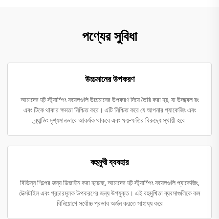
পণ্যের সুবিধা
উচ্চমানের উপকরণ
আমাদের হট স্ট্যাম্পিং ফয়েলগুলি উচ্চমানের উপকরণ দিয়ে তৈরি করা হয়, যা উজ্জ্বল রং
এবং টিকে থাকার ক্ষমতা নিশ্চিত করে। এটি নিশ্চিত করে যে আপনার প্যাকেজিং এবং
ব্র্যান্ডিং দৃশ্যমানভাবে আকর্ষক থাকবে এবং ক্ষয়-ক্ষতির বিরুদ্ধে স্থায়ী হবে
বহুমুখী ব্যবহার
বিভিন্ন শিল্পের জন্য ডিজাইন করা হয়েছে, আমাদের হট স্ট্যাম্পিং ফয়েলগুলি প্যাকেজিং,
টেক্সটাইল এবং প্রচারমূলক উপকরণের জন্য উপযুক্ত। এই বহুমুখিতা ব্যবসাগুলিকে কম
বিনিয়োগে সর্বোচ্চ প্রভাব অর্জন করতে সাহায্য করে