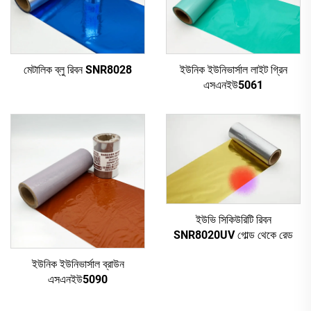
মেটালিক ব্লু রিবন SNR8028
ইউনিক ইউনিভার্সাল লাইট গ্রিন
এসএনইউ5061
ইউভি সিকিউরিটি রিবন
SNR8020UV গোল্ড থেকে রেড
ইউনিক ইউনিভার্সাল ব্রাউন
এসএনইউ5090