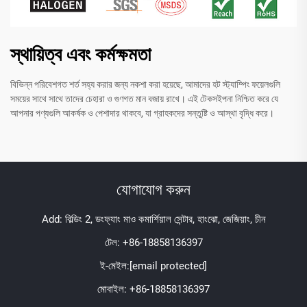
স্থায়িত্ব এবং কর্মক্ষমতা
বিভিন্ন পরিবেশগত শর্ত সহ্য করার জন্য নকশা করা হয়েছে, আমাদের হট স্ট্যাম্পিং ফয়েলগুলি
সময়ের সাথে সাথে তাদের চেহারা ও গুণগত মান বজায় রাখে। এই টেকসইপনা নিশ্চিত করে যে
আপনার পণ্যগুলি আকর্ষক ও পেশাদার থাকবে, যা গ্রাহকদের সন্তুষ্টি ও আস্থা বৃদ্ধি করে।
যোগাযোগ করুন
Add: বিল্ডিং 2, ডংফ্যাং মাও কমার্শিয়াল সেন্টার, হাংঝো, জেজিয়াং, চীন
টেল:
+86-18858136397
ই-মেইল:
[email protected]
মোবাইল:
+86-18858136397