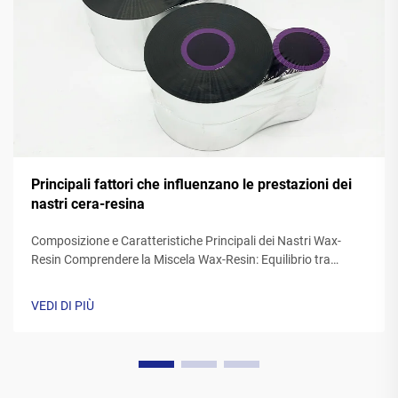
Principali fattori che influenzano le prestazioni dei
nastri cera-resina
Composizione e Caratteristiche Principali dei Nastri Wax-
Resin Comprendere la Miscela Wax-Resin: Equilibrio tra
Qualità di Stampa e Durabilità I nastri resin wax sono una
miscela di cere sintetici e resine polimeriche, generalmente
VEDI DI PIÙ
con percentuali di cera comprese tra il 40 e il 60 percento e
resina tra il 20 e il...