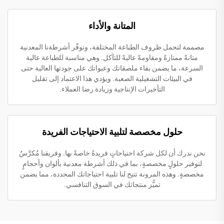
المتانة والأداء
مصممة لتحمل ظروف الطباعة المختلفة، وتوفّر أشرطةنا المعدنية
متانةً ممتازةً ومقاومةً عاليةً للتآكل. وهي مناسبة للطباعة عالية
السرعة، ما يضمن بقاء ملصقاتك وعبواتك على جودتها العالية حتى
في البيئات التشغيلية الصعبة. ويؤدي هذا الاعتماد إلى تقليل
التأخيرات الإنتاجية وزيادة رضا العملاء.
حلول مخصصة لتلبية الاحتياجات الفريدة
نحن ندرك أن لكل شركة احتياجاتٍ فريدةً خاصةً بها. وفريقنا مُكرَّسٌ
لتوفير حلولٍ مخصصةٍ، بما في ذلك أشرطة معدنية بألوان وأحجامٍ
مخصصةٍ. وهذه المرونة تتيح لنا تلبية احتياجاتك المحددة، مما يضمن
تميُّز منتجاتك في السوق التنافسي.