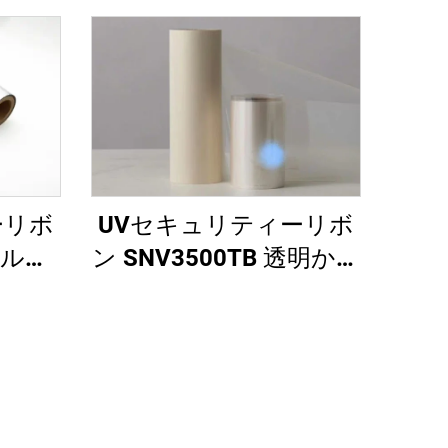
UVセキュリティーリボ
ーリボ
ン SNV3500TB 透明から
 シルバ
青