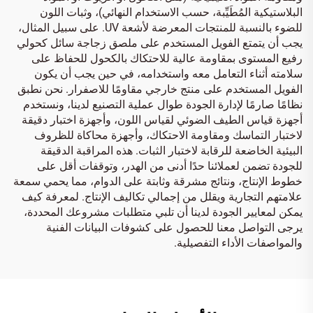
البلاستيكية المُطَيِّبة، حسب الاستخدام النهائي)، وثبات اللون
للضوء بالنسبة للمنتجات المعرضة لأشعة UV. على سبيل المثال،
يجب أن يتمتع الفويل المستخدم على ملصق زجاجة سائل كحولي
رفيع المستوى بمقاومة عالية للاحتكاك بالكحول للحفاظ على
سلامته أثناء التعامل معه واستخدامه، في حين يجب أن يكون
الفويل المستخدم على منتج خارجي مقاومًا للاصفرار. نحن نطبق
نظامًا صارمًا لإدارة الجودة طوال عملية التصنيع لدينا، ونستخدم
أجهزة قياس الطيف الضوئي لقياس اللون، وأجهزة اختبار دقيقة
لاختبار التماسك ومقاومة الاحتكاك، وأجهزة محاكاة للظروف
البيئية الخاضعة للرقابة لاختبار الثبات. هذه المراقبة الدقيقة
للجودة تضمن لعملائنا حدًا أدنى من الهدر، وتوقفات أقل على
خطوط الإنتاج، ونتائج مشرقة وثابتة على الدوام، مما يحمي سمعة
علامتهم التجارية ويقلل من إجمالي تكاليف الإنتاج. لمعرفة كيف
يمكن لمعايير الجودة لدينا أن تلبي متطلبات مشروعك المحددة،
يرجى التواصل معنا للحصول على كشوفات البيانات الفنية
والمواصفات الأداء التفصيلية.