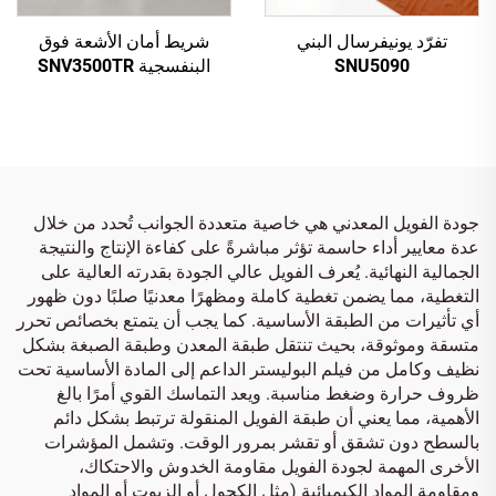
تفرّد يونيفرسال البني
شريط أمان الأشعة فوق
SNU5090
البنفسجية SNV3500TR
شفاف إلى أحمر
جودة الفويل المعدني هي خاصية متعددة الجوانب تُحدد من خلال
عدة معايير أداء حاسمة تؤثر مباشرةً على كفاءة الإنتاج والنتيجة
الجمالية النهائية. يُعرف الفويل عالي الجودة بقدرته العالية على
التغطية، مما يضمن تغطية كاملة ومظهرًا معدنيًا صلبًا دون ظهور
أي تأثيرات من الطبقة الأساسية. كما يجب أن يتمتع بخصائص تحرر
متسقة وموثوقة، بحيث تنتقل طبقة المعدن وطبقة الصبغة بشكل
نظيف وكامل من فيلم البوليستر الداعم إلى المادة الأساسية تحت
ظروف حرارة وضغط مناسبة. ويعد التماسك القوي أمرًا بالغ
الأهمية، مما يعني أن طبقة الفويل المنقولة ترتبط بشكل دائم
بالسطح دون تشقق أو تقشر بمرور الوقت. وتشمل المؤشرات
الأخرى المهمة لجودة الفويل مقاومة الخدوش والاحتكاك،
ومقاومة المواد الكيميائية (مثل الكحول أو الزيوت أو المواد