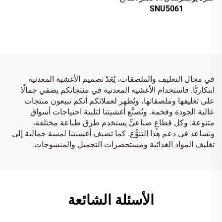
SNU5061
في مجال التغليف والملصقات، يُعَدّ تصميم الأغشية المعدنية
ابتكاريًّا. فاستخدام الأغشية المعدنية في منتجاتكم يضفي جمالًا
على تغليفها وملصقاتها، ويُظهر لعملائكم أنكم تبيعون منتجات
عالية الجودة وفخمة. وتُصنَّع أغشيتنا لتلبية احتياجات أسواق
متنوعة. وكل قطاعٍ صناعيٍّ يستخدم طرق طباعة مختلفة،
ونساعد في دعم هذا التنوُّع. كما تضيف أغشيتنا لمسة جمالية إلى
تغليف المواد الغذائية ومستحضرات التجميل والمنسوجات.
الأسئلة الشائعة