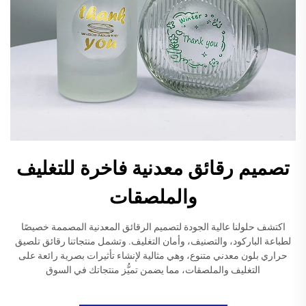
تصميم رقائق معدنية فاخرة للتغليف
والملصقات
اكتشف حلولنا عالية الجودة لتصميم الرقائق المعدنية المصممة خصيصًا
لطباعة الباركود، والتصنيف، وأمان التغليف. وتشمل منتجاتنا رقائق تلصيق
حراري بلون معدني متنوع، وهي مثالية لإنشاء تأثيرات بصرية رائعة على
التغليف والملصقات، مما يضمن تميُّز منتجاتك في السوق