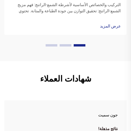
التركيب والخصائص الأساسية لأشرطة الشمع-الراتنج: فهم مزيج
الشمع-الراتنج: تحقيق التوازن بين جودة الطباعة والمتانة. تحتوي
أشرطة الراتنج الشمعية على مزيج من الشموع الاصطناعية مع
راتنجات بوليمرية، وعادةً ما تكون نسبة الشمع بين 40 إلى 60 بالمئة
عرض المزيد
والراتنج بين 20 إلى ...
شهادات العملاء
جون سميث
نتائج مذهلة!