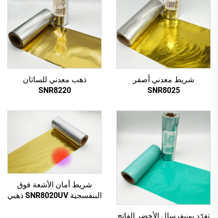
شريط معدني أصفر
ذهب معدني للساتان
SNR8220
SNR8025
شريط أمان الأشعة فوق
البنفسجية SNR8020UV ذهبي
إلى أحمر
تفرّد يونيفرسال الأخضر الفاتح