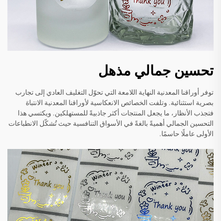
تحسين جمالي مذهل
توفر أوراقنا المعدنية النهاية اللامعة التي تحوّل التغليف العادي إلى تجارب
بصرية استثنائية. وتلفت الخصائص الانعكاسية لأوراقنا المعدنية الانتباهَ
فتجذب الأنظار، ما يجعل المنتجات أكثر جاذبيةً للمستهلكين. ويكتسي هذا
التحسين الجمالي أهميةً بالغةً في الأسواق التنافسية حيث تُشكّل الانطباعات
الأولى عاملًا حاسمًا.