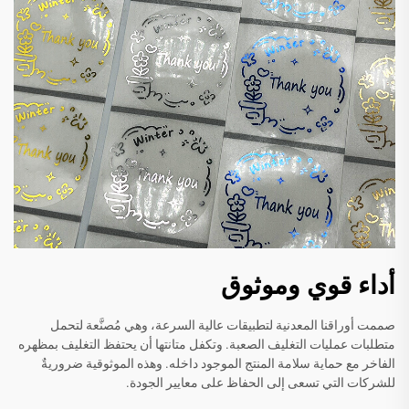
أداء قوي وموثوق
صممت أوراقنا المعدنية لتطبيقات عالية السرعة، وهي مُصنَّعة لتحمل
متطلبات عمليات التغليف الصعبة. وتكفل متانتها أن يحتفظ التغليف بمظهره
الفاخر مع حماية سلامة المنتج الموجود داخله. وهذه الموثوقية ضروريةٌ
للشركات التي تسعى إلى الحفاظ على معايير الجودة.