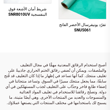
شريط أمان الأشعة فوق
البنفسجية SNR8010UV
فضي إلى أحمر
تفرّد يونيفرسال الأخضر الفاتح
SNU5061
أصبح استخدام الرقائق المعدنية مهمًّا في مجال التغليف
والملصقات. ويمكن أن تُضفي رقائق الختم الحراري جاذبيةً على
تغليف منتجك. كما أنها تساعد في إظهار ما إذا كان التغليف قد فُتح
سابقًا، مما يجعل منتجك مميزًا في السوق. وتساعد منتجاتنا في
إضفاء طابعٍ فاخر وجذّاب على التغليف لجذب المستهلكين في أي
دولة. وتصلح رقائقنا للاستخدام في تغليف المواد الغذائية
والمنسوجات والعديد من المنتجات الأخرى. وهي أيضًا متينة، ما
يسمح لك باستخدامها في مختلف المنتجات التي يصنعها عملاؤك.