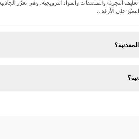
يف التجزئة والملصقات والمواد الترويجية. وهي تعزّز الجاذبية ال
تميّز على الأرفف.
لمعدنية؟
نية؟