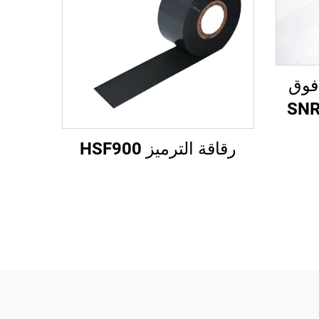
فوق
SNR801
رقاقة الترميز HSF900