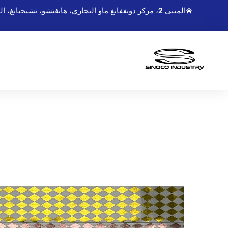
المبنى 2، مركز دونغفانغ ماو التجاري، هانغتشو، تشيجيانغ، الصين