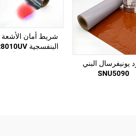
شريط أمان الأشعة 
البنفسجية 0UV
فضي إلى أحمر
ّد يونيفرسال البني
SNU5090