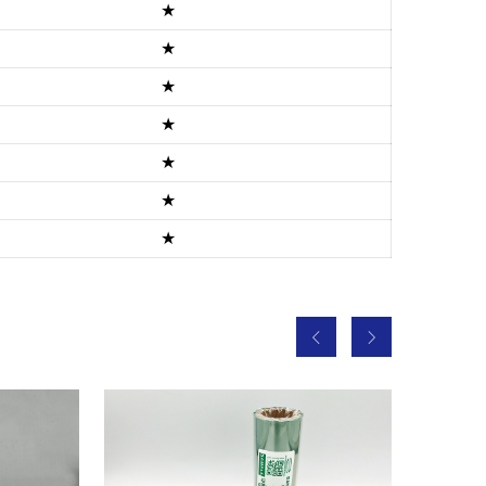
★
★
★
★
★
★
★