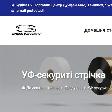
Будівля 2, Торговий центр Дунфан Мао, Ханчжоу, Чж
[email protected]
Домашня ст
УФ-секуриті стрічка
Домашня сторінка
>
Продукція
>
УФ-секуриті с