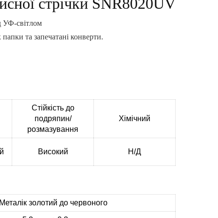
ахисної стрічки SNR8020UV
д УФ-світлом
 папки та запечатані конверти.
Стійкість до
подряпин/
Хімічний
розмазування
й
Високий
Н/Д
Металік золотий до червоного