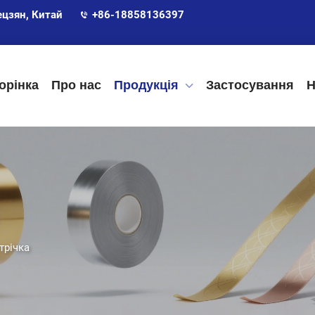
ецзян, Китай
+86-18858136397
орінка
Про нас
Продукція
Застосування
Н
трічка