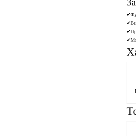
За
✔
Фу
✔
Ви
✔
Пр
✔
Мо
Х
Т