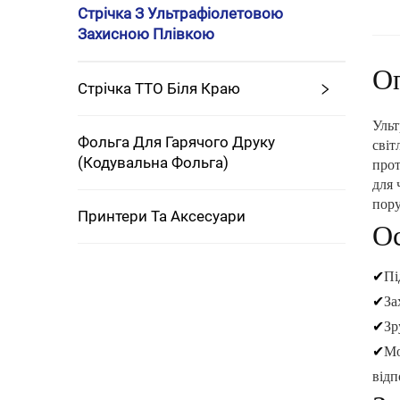
Стрічка З Ультрафіолетовою
Захисною Плівкою
О
Стрічка TTO Біля Краю
Ульт
Фольга Для Гарячого Друку
світ
(кодувальна Фольга)
прот
для 
пору
Принтери Та Аксесуари
Ос
✔
Пі
✔
За
✔
Зр
✔
Мо
відп