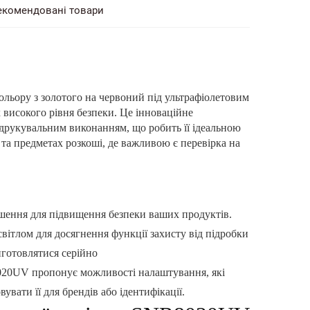
екомендовані товари
льору з золотого на червоний під ультрафіолетовим
х високого рівня безпеки. Це інноваційне
друкувальним виконанням, що робить її ідеальною
та предметах розкоші, де важливою є перевірка на
рішення для підвищення безпеки ваших продуктів.
світлом для досягнення функції захисту від підробки
иготовлятися серійно
020UV пропонує можливості налаштування, які
ати її для брендів або ідентифікації.