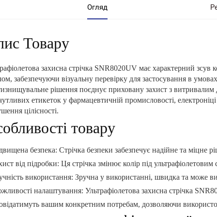
Огляд
Р
пис Товару
рафіолетова захисна стрічка SNR8020UV має характерний зсув ко
лом, забезпечуючи візуальну перевірку для застосування в умова
изнищувальне рішення поєднує приховану захист з витривалим 
чутливих етикеток у фармацевтичній промисловості, електроніці 
шення цілісності.
обливості товару
двищена безпека: Стрічка безпеки забезпечує надійне та міцне 
хист від підробки: Ця стрічка змінює колір під ультрафіолетовим 
учність використання: Зручна у використанні, швидка та може в
жливості налаштування: Ультрафіолетова захисна стрічка SNR8
овідатимуть вашим конкретним потребам, дозволяючи використовув