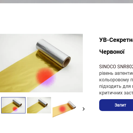
УВ-Секретн
Червоної
SINOCO SNR802
рівень автенти
кольоровому пе
підходить для 
критичних заст
Запит