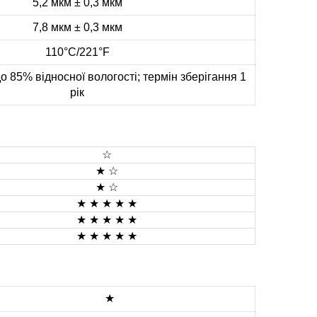
5,2 мкм ± 0,3 мкм
7,8 мкм ± 0,3 мкм
110°C/221°F
 до 85% відносної вологості; термін зберігання 1
рік
☆
★ ☆
★ ☆
★ ★ ★
★ ★
★ ★ ★
★ ★
★ ★ ★
★ ★
★