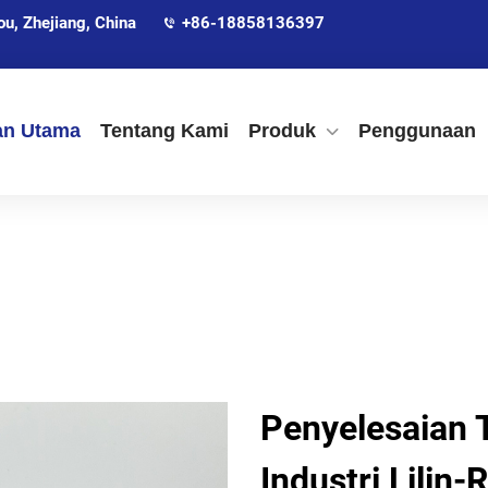
, Zhejiang, China
+86-18858136397
an Utama
Tentang Kami
Produk
Penggunaan
Penyelesaian
Industri Lilin