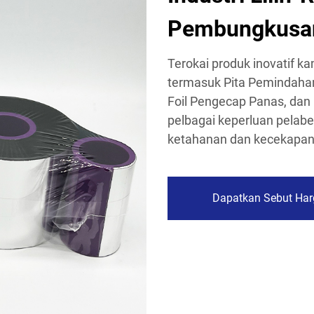
Pembungkusa
Terokai produk inovatif kam
termasuk Pita Pemindahan T
Foil Pengecap Panas, dan
pelbagai keperluan pela
ketahanan dan kecekapan
Dapatkan Sebut Har