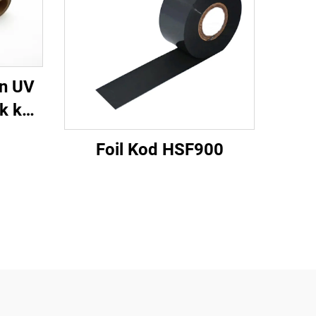
n UV
k ke
Foil Kod HSF900