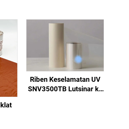
Riben Keselamatan UV
SNV3500TB Lutsinar ke
Biru
klat