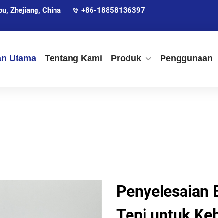
, Zhejiang, China
+86-18858136397
an Utama
Tentang Kami
Produk
Penggunaan
Penyelesaian 
Tepi untuk Ke