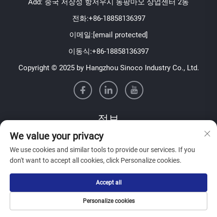
Add: 중국 저장성 항저우시 동팡마오 상업센터 2동
전화:
+86-18858136397
이메일:
[email protected]
이동식:
+86-18858136397
Copyright © 2025 by Hangzhou Sinoco Industry Co., Ltd.
정보
We value your privacy
주간 뉴스레터를 받으려면 가입하세요
We use cookies and similar tools to provide our services. If you
don't want to accept all cookies, click Personalize cookies.
Accept all
제출
Personalize cookies