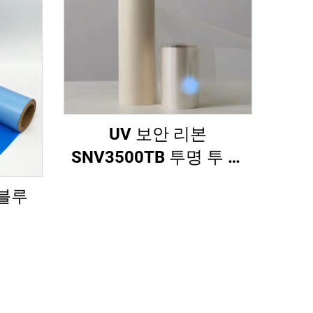
UV 보안 리본
SNV3500TB 투명 투 블
루
블루