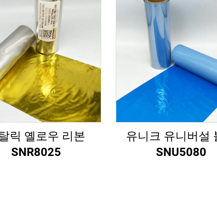
탈릭 옐로우 리본
유니크 유니버설 
SNR8025
SNU5080