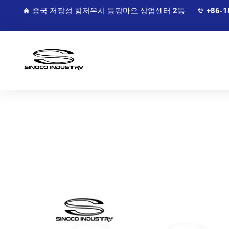
중국 저장성 항저우시 동팡마오 상업센터 2동
+86-1