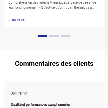
Compréhension des rubans thermiques à base de cire et de
leur fonctionnement - Qu'est-ce qu'un ruban thermique à
base de cire ? Les rubans thermiques fabriqués à partir de
cire sont généralement constitués d'une base en polyester
VOIR PLUS
recouverte d'une formulation spéciale d'encre à la cire.
Lorsque l'imprimante...
Commentaires des clients
John Smith
Qualité et performances exceptionnelles