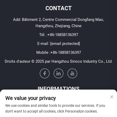
CONTACT
Add: Bâtiment 2, Centre Commercial Dongfang Mao,
Hangzhou, Zhejiang, Chine
Tél. :
+86-18858136397
E-mail :
[email protected]
Mobile :
+86-18858136397
Droits d'auteur © 2025 par Hangzhou Sinoco Industry Co., Ltd.
INFORMATIONS
We value your privacy
Inscrivez-vous pour recevoir notre newsletter hebdomadaire
We use cookies and similar tools to provide our services. If you
don't want to accept all cookies, click Personalize cookies.