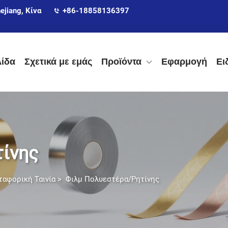
ejiang, Κίνα
+86-18858136397
λίδα
Σχετικά με εμάς
Προϊόντα
Εφαρμογή
Ει
ίνης
αφορική Ταινία
>
Φιλμ Πολυεστέρα/Ρητίνης