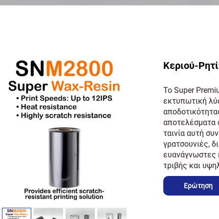
Κεριού-Ρητί
Το Super Premi
εκτυπωτική λύ
αποδοτικότητας
αποτελέσματα 
ταινία αυτή συν
γρατσουνιές, δ
ευανάγνωστες 
τριβής και υψη
Ερώτηση