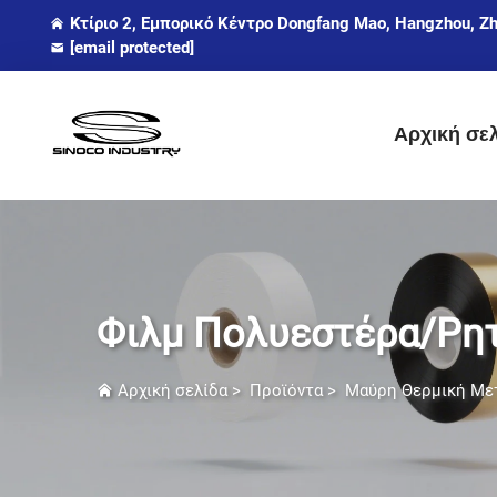
Κτίριο 2, Εμπορικό Κέντρο Dongfang Mao, Hangzhou, Zh
[email protected]
Αρχική σε
Φιλμ Πολυεστέρα/Ρητ
Αρχική σελίδα
>
Προϊόντα
>
Μαύρη Θερμική Μετ