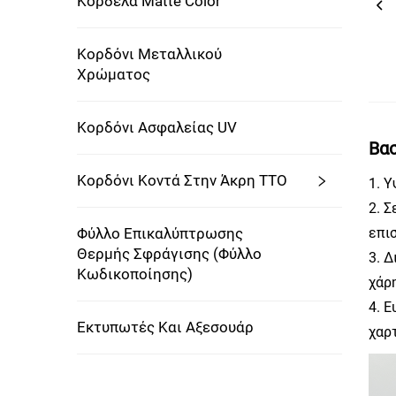
Κορδέλα Matte Color
Κορδόνι Μεταλλικού
Χρώματος
Κορδόνι Ασφαλείας UV
Βα
Κορδόνι Κοντά Στην Άκρη TTO
1. 
2. 
Φύλλο Επικαλύπτρωσης
επι
Θερμής Σφράγισης (φύλλο
3. 
Κωδικοποίησης)
χάρ
4. 
Εκτυπωτές Και Αξεσουάρ
χαρτ