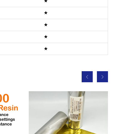
★
★
★
★
★