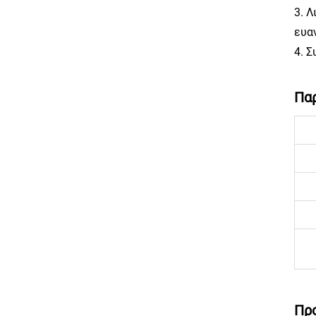
3. 
ευα
4. 
Παρ
Πρ