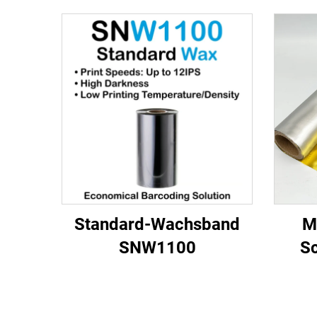
Standard-Wachsband
M
SNW1100
S