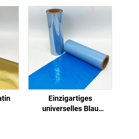
atin
Einzigartiges
universelles Blau
SNU5080