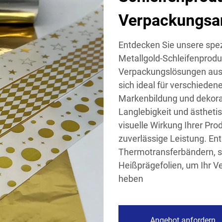
Verpackungsa
Entdecken Sie unsere spezi
Metallgold-Schleifenprodu
Verpackungslösungen ausg
sich ideal für verschiede
Markenbildung und dekora
Langlebigkeit und ästheti
visuelle Wirkung Ihrer Pro
zuverlässige Leistung. En
Thermotransferbändern, s
Heißprägefolien, um Ihr V
heben
Angebot anfordern