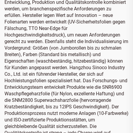
Entwicklung, Produktion und Qualitätskontrolle kombiniert
werden, um branchenspezifische Anforderungen zu
erfüllen. Hersteller legen Wert auf Innovation – neue
Folienarten werden entwickelt (UV-Sicherheitsfolien gegen
Fälschung, TTO Near-Edge für
Hochgeschwindigkeitsdruck), um neuen Anforderungen
gerecht zu werden. Ebenfalls steht die Individualisierung im
Vordergrund: Größen (von Jumborollen bis zu schmalen
Breiten), Farben (Standard bis metallisch) und
Eigenschaften (waschbeständig, hitzebeständig) können
für Kunden angepasst werden. Hangzhou Sinoco Industry
Co., Ltd. ist ein führender Hersteller, der sich auf
Hochleistungsfolien spezialisiert hat. Das Forschungs- und
Entwicklungsteam entwickelt Produkte wie die SNR6900
Waschpflegeharzfolie (für Nylon, exzellente Haftung) und
die SNM2800 Superwachsharzfolie (hervorragende
Kratzbeständigkeit, bis zu 12IPS Geschwindigkeit). Der
Produktionsprozess nutzt moderne Anlagen (10-Farbwerke)
und ISO-zertifizierte Produktionsstätten, um
gleichbleibende Qualität sicherzustellen. Die
Qualitätskontrolle ist streng – jede Charge wird auf