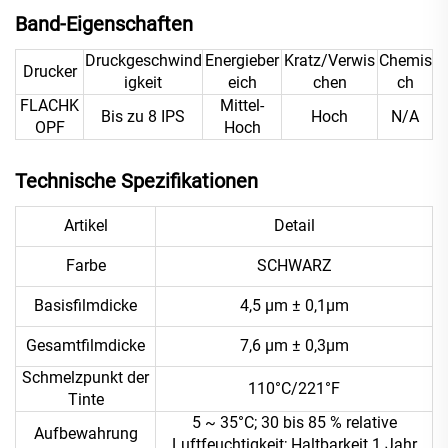
Band-Eigenschaften
Druckgeschwind
Energieber
Kratz/Verwis
Chemis
Drucker
igkeit
eich
chen
ch
FLACHK
Mittel-
Bis zu 8 IPS
Hoch
N/A
OPF
Hoch
Technische Spezifikationen
Artikel
Detail
Farbe
SCHWARZ
Basisfilmdicke
4,5 μm ± 0,1μm
Gesamtfilmdicke
7,6 μm ± 0,3μm
Schmelzpunkt der
110°C/221°F
Tinte
5 ~ 35°C; 30 bis 85 % relative
Aufbewahrung
Luftfeuchtigkeit; Haltbarkeit 1 Jahr