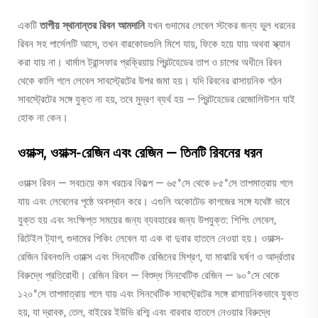
একটি
তাপীয় স্থানান্তর রিবন আমদানি
যখন গুদামের লেবেল স্টকের জন্য ভুল ধরনের
রিবন সহ পার্সেলটি আসে, তখন বারকোডগুলি মিশে যায়, ফিকে হয়ে যায় অথবা স্ক্যান
করা যায় না। থার্মাল ট্রান্সফার প্রক্রিয়ায় প্রিন্টহেডের তাপ ও চাপের অধীনে রিবন
থেকে কালি গলে লেবেল সাবস্ট্রেটের উপর জমা হয়। যদি রিবনের রাসায়নিক গঠন
সাবস্ট্রেটের সঙ্গে যুক্ত না হয়, তবে মুদ্রণ ব্যর্থ হয় — প্রিন্টহেডের রেজোলিউশন যাই
হোক না কেন।
ওয়াক্স, ওয়াক্স-রেজিন এবং রেজিন — তিনটি রিবনের ধরন
ওয়াক্স রিবন — সবচেয়ে কম খরচের বিকল্প — ৬৫°সে থেকে ৮৫°সে তাপমাত্রায় গলে
যায় এবং লেবেলের পৃষ্ঠে অবস্থান করে। এগুলি অকোটেড কাগজের সঙ্গে যথেষ্ট ভাবে
যুক্ত হয় এবং সংক্ষিপ্ত সময়ের জন্য ব্যবহারের জন্য উপযুক্ত: শিপিং লেবেল,
রিটেইল ট্যাগ, গুদামের পিকিং লেবেল যা এক বা দুবার হাতলে নেওয়া হয়। ওয়াক্স-
রেজিন রিবনগুলি ওয়াক্স এবং সিনথেটিক রেজিনের মিশ্রণ, যা মাঝারি ঘর্ষণ ও আর্দ্রতার
বিরুদ্ধে প্রতিরোধী। রেজিন রিবন — বিশুদ্ধ সিনথেটিক রেজিন — ৯০°সে থেকে
১২০°সে তাপমাত্রায় গলে যায় এবং সিনথেটিক সাবস্ট্রেটের সঙ্গে রাসায়নিকভাবে যুক্ত
হয়, যা দ্রাবক, তেল, বাইরের ইউভি রশ্মি এবং বারবার হাতলে নেওয়ার বিরুদ্ধে