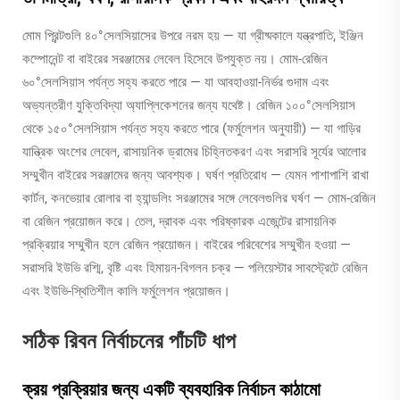
মোম প্রিন্টগুলি ৪০°সেলসিয়াসের উপরে নরম হয় — যা গ্রীষ্মকালে যন্ত্রপাতি, ইঞ্জিন
কম্পোনেন্ট বা বাইরের সরঞ্জামের লেবেল হিসেবে উপযুক্ত নয়। মোম-রেজিন
৬০°সেলসিয়াস পর্যন্ত সহ্য করতে পারে — যা আবহাওয়া-নির্ভর গুদাম এবং
অভ্যন্তরীণ যুক্তিবিদ্যা অ্যাপ্লিকেশনের জন্য যথেষ্ট। রেজিন ১০০°সেলসিয়াস
থেকে ১৫০°সেলসিয়াস পর্যন্ত সহ্য করতে পারে (ফর্মুলেশন অনুযায়ী) — যা গাড়ির
যান্ত্রিক অংশের লেবেল, রাসায়নিক ড্রামের চিহ্নিতকরণ এবং সরাসরি সূর্যের আলোর
সম্মুখীন বাইরের সরঞ্জামের জন্য আবশ্যক। ঘর্ষণ প্রতিরোধ — যেমন পাশাপাশি রাখা
কার্টন, কনভেয়ার রোলার বা হ্যান্ডলিং সরঞ্জামের সঙ্গে লেবেলগুলির ঘর্ষণ — মোম-রেজিন
বা রেজিন প্রয়োজন করে। তেল, দ্রাবক এবং পরিষ্কারক এজেন্টের রাসায়নিক
প্রক্রিয়ার সম্মুখীন হলে রেজিন প্রয়োজন। বাইরের পরিবেশের সম্মুখীন হওয়া —
সরাসরি ইউভি রশ্মি, বৃষ্টি এবং হিমায়ন-বিগলন চক্র — পলিয়েস্টার সাবস্ট্রেটে রেজিন
এবং ইউভি-স্থিতিশীল কালি ফর্মুলেশন প্রয়োজন।
সঠিক রিবন নির্বাচনের পাঁচটি ধাপ
ক্রয় প্রক্রিয়ার জন্য একটি ব্যবহারিক নির্বাচন কাঠামো