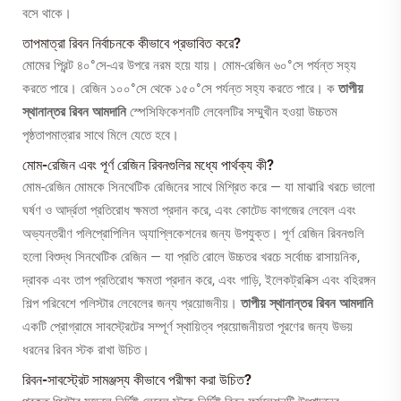
বসে থাকে।
তাপমাত্রা রিবন নির্বাচনকে কীভাবে প্রভাবিত করে?
মোমের প্রিন্ট ৪০°সে-এর উপরে নরম হয়ে যায়। মোম-রেজিন ৬০°সে পর্যন্ত সহ্য
করতে পারে। রেজিন ১০০°সে থেকে ১৫০°সে পর্যন্ত সহ্য করতে পারে। ক
তাপীয়
স্থানান্তর রিবন আমদানি
স্পেসিফিকেশনটি লেবেলটির সম্মুখীন হওয়া উচ্চতম
পৃষ্ঠতাপমাত্রার সাথে মিলে যেতে হবে।
মোম-রেজিন এবং পূর্ণ রেজিন রিবনগুলির মধ্যে পার্থক্য কী?
মোম-রেজিন মোমকে সিনথেটিক রেজিনের সাথে মিশ্রিত করে — যা মাঝারি খরচে ভালো
ঘর্ষণ ও আর্দ্রতা প্রতিরোধ ক্ষমতা প্রদান করে, এবং কোটেড কাগজের লেবেল এবং
অভ্যন্তরীণ পলিপ্রোপিলিন অ্যাপ্লিকেশনের জন্য উপযুক্ত। পূর্ণ রেজিন রিবনগুলি
হলো বিশুদ্ধ সিনথেটিক রেজিন — যা প্রতি রোলে উচ্চতর খরচে সর্বোচ্চ রাসায়নিক,
দ্রাবক এবং তাপ প্রতিরোধ ক্ষমতা প্রদান করে, এবং গাড়ি, ইলেকট্রনিক্স এবং বহিরঙ্গন
শিল্প পরিবেশে পলিস্টার লেবেলের জন্য প্রয়োজনীয়।
তাপীয় স্থানান্তর রিবন আমদানি
একটি প্রোগ্রামে সাবস্ট্রেটের সম্পূর্ণ স্থায়িত্ব প্রয়োজনীয়তা পূরণের জন্য উভয়
ধরনের রিবন স্টক রাখা উচিত।
রিবন-সাবস্ট্রেট সামঞ্জস্য কীভাবে পরীক্ষা করা উচিত?