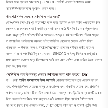
বিবরণ উভয় ব্যর্থতা রোধ করে। SINOCO প্রতিটি লেবেল উপাদানের জন্য
সাবস্ট্রেট-মিলিত রিবন সুপারিশ প্রদান করে।
পলিপ্রোপিলিন লেবেলে কোন রিবন কাজ করে?
মোম-রেজিন রিবনগুলি খুব ভালোভাবে কাজ করে রিটেইল শেল্ফ ট্যাগ, ওয়ারহাউস বিন
লেবেল এবং যেখানে মাঝারি স্থায়িত্ব যথেষ্ট তখন লজিস্টিক্স পিকিং অ্যাপ্লিকেশনের
জন্য অভ্যন্তরীণ পলিপ্রোপিলিন লেবেলের ক্ষেত্রে। বাইরের পরিবেশ, শীতল-শৃঙ্খল
বা রাসায়নিক প্রক্রিয়ায় ব্যবহৃত পলিপ্রোপিলিন লেবেলের ক্ষেত্রে রেজিন রিবন
প্রয়োজন — উদাহরণস্বরূপ, শীতাতপ নিয়ন্ত্রিত পরিবহনে ঘনীভূত জলীয় বাষ্পের
সংস্পর্শে আসা ফার্মাসিউটিক্যাল লেবেল। SINOCO পলিপ্রোপিলিন সাবস্ট্রেটের
সঙ্গে আঠালো হওয়ার জন্য বিশেষভাবে তৈরি করা মোম-রেজিন এবং রেজিন উভয় ধরনের
রিবন উৎপাদন করে।
একটি রিবন ধরন কি সমস্ত লেবেল উপাদানের জন্য কাজ করতে পারে?
না। একটি
তাপীয় স্থানান্তর রিবন আমদানি
প্রোগ্রামটিতে কমপক্ষে কোটেড কাগজ
এবং পলিপ্রোপিলিন লেবেলের জন্য মোম-রেজিন এবং পলিস্টার লেবেল এবং চাপাচাপি
পরিবেশের জন্য রেজিন রিবন স্টক রাখা উচিত। সমস্ত সাবস্ট্রেটের জন্য একটি একক
রিবন ধরনের উপর নির্ভর করা অন্তত একটি উপাদানে প্রিন্ট ব্যর্থতা নিশ্চিত করে —
সাধারণত সিনথেটিক লেবেলগুলিতে, যেখানে মোমের কালি বন্ধন ছাড়াই পৃষ্ঠের উপর