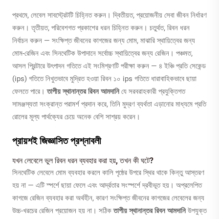
প্রথমে, লেবেল সাবস্ট্রেটটি চিহ্নিত করুন। দ্বিতীয়ত, প্রয়োজনীয় সেবা জীবন নির্ধারণ
করুন। তৃতীয়ত, পরিবেশগত প্রকাশের ধরন চিহ্নিত করুন। চতুর্থত, রিবন ধরন
নির্বাচন করুন — সংক্ষিপ্ত জীবনের কাগজের জন্য মোম, মাঝারি স্থায়িত্বের জন্য
মোম-রেজিন এবং সিনথেটিক উপাদানে সর্বোচ্চ স্থায়িত্বের জন্য রেজিন। পঞ্চমত,
আসল প্রিন্টারে উৎপাদন গতিতে এই সংমিশ্রণটি পরীক্ষা করুন — ৪ ইঞ্চি প্রতি সেকেন্ড
(ips) গতিতে নিখুতভাবে মুদ্রিত হওয়া রিবন ১০ ips গতিতে ধারাবাহিকভাবে ছায়া
ফেলতে পারে।
তাপীয় স্থানান্তর রিবন আমদানি
যে সরবরাহকারী প্রযুক্তিগত
সামঞ্জস্যতা সংক্রান্ত পরামর্শ প্রদান করে, তিনি মুদ্রণ ব্যর্থতা এড়ানোর মাধ্যমে প্রতি
রোলের মূল্য পার্থক্যের চেয়ে অনেক বেশি সাশ্রয় করেন।
প্রায়শই জিজ্ঞাসিত প্রশ্নাবলী
যখন লেবেলে ভুল রিবন ধরন ব্যবহার করা হয়, তখন কী ঘটে?
সিনথেটিক লেবেলে মোম ব্যবহার করলে কালি পৃষ্ঠের উপরে স্থির থাকে কিন্তু আস্তরণ
হয় না — এটি স্পর্শে ছায়া ফেলে এবং আর্দ্রতার সংস্পর্শে দ্রবীভূত হয়। অপ্রলেপিত
কাগজে রেজিন ব্যবহার করা অর্থহীন, কারণ সংক্ষিপ্ত জীবনের কাগজের লেবেলের জন্য
উচ্চ-খরচের রেজিন প্রয়োজন হয় না। সঠিক
তাপীয় স্থানান্তর রিবন আমদানি
উপযুক্ত