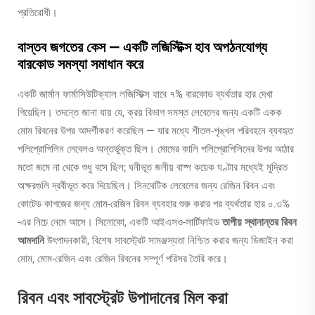
প্রতিরোধী।
বাস্তব জগতের কেস — একটি লজিস্টিক্স হাব অপঠনযোগ্য
বারকোড সমস্যা সমাধান করে
একটি জার্মান ফার্মাসিউটিক্যাল লজিস্টিক্স হাবে ৭% বারকোড ব্যর্থতার হার দেখা
গিয়েছিল। তদন্তে জানা যায় যে, ক্রয় বিভাগ সমস্ত লেবেলের জন্য একটি একক
মোম রিবনের উপর আদর্শীকরণ করেছিল — যার মধ্যে শীতল-শৃঙ্খল পরিবহনে ব্যবহৃত
পলিপ্রোপিলিন লেবেলও অন্তর্ভুক্ত ছিল। মোমের কালি পলিপ্রোপিলিনের উপর আঠার
মতো জমে না থেকে শুধু বসে ছিল; ঘনীভূত জলীয় বাষ্প কয়েক ঘণ্টার মধ্যেই মুদ্রিত
অক্ষরগুলি দ্রবীভূত করে দিয়েছিল। সিনথেটিক লেবেলের জন্য রেজিন রিবন এবং
কোটেড কাগজের জন্য মোম-রেজিন রিবন ব্যবহার শুরু করার পর ব্যর্থতার হার ০.৩%
-এর নিচে নেমে আসে। সিনোকো, একটি আইএসও-সার্টিফাইড
তাপীয় স্থানান্তর রিবন
আমদানি
উৎপাদনকারী, বিশেষ সাবস্ট্রেট সামঞ্জস্যতা নিশ্চিত করার জন্য ডিজাইন করা
মোম, মোম-রেজিন এবং রেজিন রিবনের সম্পূর্ণ পরিসর তৈরি করে।
রিবন এবং সাবস্ট্রেট উপাদানের মিল করা