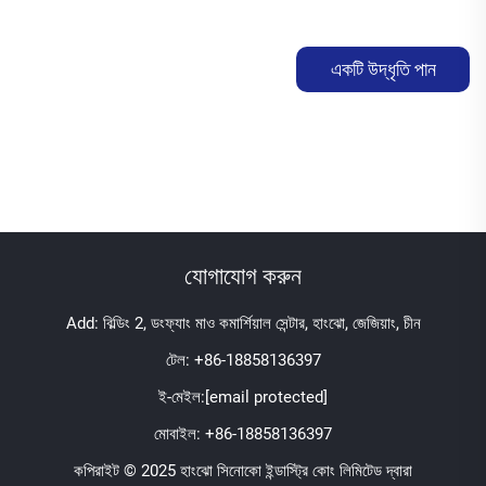
একটি উদ্ধৃতি পান
যোগাযোগ করুন
Add: বিল্ডিং 2, ডংফ্যাং মাও কমার্শিয়াল সেন্টার, হাংঝো, জেজিয়াং, চীন
টেল:
+86-18858136397
ই-মেইল:
[email protected]
মোবাইল:
+86-18858136397
কপিরাইট © 2025 হাংঝো সিনোকো ইন্ডাস্ট্রি কোং লিমিটেড দ্বারা