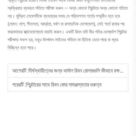
প্রকৃত প্রিন্টার মডেলে নির্দিষ্ট লেবেল স্টকে নির্দিষ্ট রিবন ফর্মুলেশনটি উৎপাদনের
প্রক্রিয়ায় ব্যবহৃত গতিতে পরীক্ষা করুন — অন্য কোনো প্রিন্টারে অন্য কোনো গতিতে
নয়। মুদ্রিত লেবেলটিকে ব্যবহারের সময় যে পরিবেশগত শর্তের সম্মুখীন হতে হবে
(যেমন: তাপ, শীতলতা, আর্দ্রতা, ঘর্ষণ বা রাসায়নিক যোগাযোগ), সেই শর্তে রাখার পর
বারকোডের স্ক্যানযোগ্যতা যাচাই করুন। একটি রিবন যদি ধীর গতির ডেস্কটপ প্রিন্টার
পরীক্ষায় সফল হয়, তবুও উৎপাদন লাইনের গতিতে তা ছিটকে যেতে পারে বা স্তর
বিচ্ছিন্ন হতে পারে।
আগেরটি :
দীর্ঘস্থায়ীত্বের জন্য থার্মাল রিবন রোলারগুলি কীভাবে রক্ষণাবেক্ষণ করবেন
পরেরটি :
প্রিন্টারের সাথে রিবন কোর সামঞ্জস্যতার গুরুত্ব