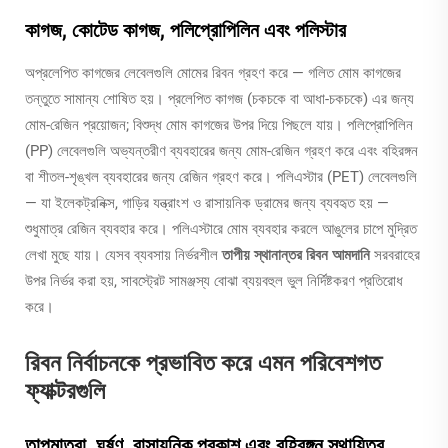
কাগজ, কোটেড কাগজ, পলিপ্রোপিলিন এবং পলিস্টার
অপ্রলেপিত কাগজের লেবেলগুলি মোমের রিবন গ্রহণ করে — গলিত মোম কাগজের
তন্তুতে সামান্য শোষিত হয়। প্রলেপিত কাগজ (চকচকে বা আধা-চকচকে) এর জন্য
মোম-রেজিন প্রয়োজন; বিশুদ্ধ মোম কাগজের উপর দিয়ে পিছলে যায়। পলিপ্রোপিলিন
(PP) লেবেলগুলি অভ্যন্তরীণ ব্যবহারের জন্য মোম-রেজিন গ্রহণ করে এবং বহিরঙ্গন
বা শীতল-শৃঙ্খল ব্যবহারের জন্য রেজিন গ্রহণ করে। পলিএস্টার (PET) লেবেলগুলি
— যা ইলেকট্রনিক্স, গাড়ির যন্ত্রাংশ ও রাসায়নিক ড্রামের জন্য ব্যবহৃত হয় —
শুধুমাত্র রেজিন ব্যবহার করে। পলিএস্টারে মোম ব্যবহার করলে আঙুলের চাপে মুদ্রিত
লেখা মুছে যায়। যেসব ব্যবসায় নির্ভরশীল
তাপীয় স্থানান্তর রিবন আমদানি
সরবরাহের
উপর নির্ভর করা হয়, সাবস্ট্রেট সামঞ্জস্য বোঝা ব্যয়বহুল ভুল নির্দিষ্টকরণ প্রতিরোধ
করে।
রিবন নির্বাচনকে প্রভাবিত করে এমন পরিবেশগত
ফ্যাক্টরগুলি
তাপমাত্রা, ঘর্ষণ, রাসায়নিক প্রকাশ এবং বহিরঙ্গন স্থায়িত্ব