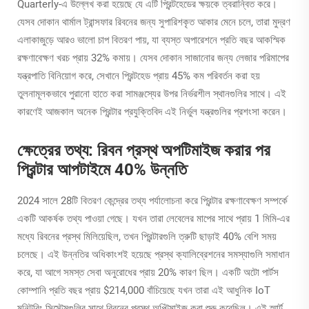
Quarterly-এ উল্লেখ করা হয়েছে যে এটি প্রিন্টহেডের ক্ষয়কে ত্বরান্বিত করে।
যেসব দোকান থার্মাল ট্রান্সফার রিবনের জন্য সুপারিশকৃত আকার মেনে চলে, তারা মুদ্রণ
এলাকাজুড়ে আরও ভালো চাপ বিতরণ পায়, যা ব্যস্ত অপারেশনে প্রতি বছর আকস্মিক
রক্ষণাবেক্ষণ খরচ প্রায় 32% কমায়। যেসব দোকান সাজানোর জন্য লেজার পরিমাপের
যন্ত্রপাতি বিনিয়োগ করে, সেখানে প্রিন্টহেড প্রায় 45% কম পরিবর্তন করা হয়
তুলনামূলকভাবে পুরানো হাতে করা সামঞ্জস্যের উপর নির্ভরশীল স্থানগুলির সাথে। এই
কারণেই আজকাল অনেক প্রিন্টার প্রযুক্তিবিদ এই নির্ভুল যন্ত্রগুলির প্রশংসা করেন।
ক্ষেত্রের তথ্য: রিবন প্রস্থ অপটিমাইজ করার পর
প্রিন্টার আপটাইমে 40% উন্নতি
2024 সালে 28টি বিতরণ কেন্দ্রের তথ্য পর্যালোচনা করে প্রিন্টার রক্ষণাবেক্ষণ সম্পর্কে
একটি আকর্ষক তথ্য পাওয়া গেছে। যখন তারা লেবেলের মাপের সাথে প্রায় 1 মিমি-এর
মধ্যে রিবনের প্রস্থ মিলিয়েছিল, তখন প্রিন্টারগুলি ত্রুটি ছাড়াই 40% বেশি সময়
চলেছে। এই উন্নতির অধিকাংশই হয়েছে প্রস্থ ক্যালিব্রেশনের সমস্যাগুলি সমাধান
করে, যা আগে সমস্ত সেবা অনুরোধের প্রায় 20% কারণ ছিল। একটি অটো পার্টস
কোম্পানি প্রতি বছর প্রায় $214,000 বাঁচিয়েছে যখন তারা এই আধুনিক IoT
মনিটরিং সিস্টেমগুলির সাথে রিবনের প্রস্থ অপ্টিমাইজ করা শুরু করেছিল। এই স্মার্ট