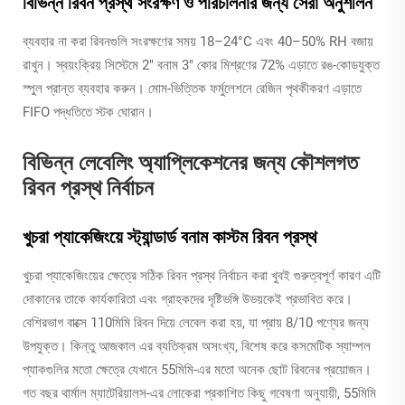
বিভিন্ন রিবন প্রস্থ সংরক্ষণ ও পরিচালনার জন্য সেরা অনুশীলন
ব্যবহার না করা রিবনগুলি সংরক্ষণের সময় 18–24°C এবং 40–50% RH বজায়
রাখুন। স্বয়ংক্রিয় সিস্টেমে 2" বনাম 3" কোর মিশ্রণের 72% এড়াতে রঙ-কোডযুক্ত
স্পুল প্রান্ত ব্যবহার করুন। মোম-ভিত্তিক ফর্মুলেশনে রেজিন পৃথকীকরণ এড়াতে
FIFO পদ্ধতিতে স্টক ঘোরান।
বিভিন্ন লেবেলিং অ্যাপ্লিকেশনের জন্য কৌশলগত
রিবন প্রস্থ নির্বাচন
খুচরা প্যাকেজিংয়ে স্ট্যান্ডার্ড বনাম কাস্টম রিবন প্রস্থ
খুচরা প্যাকেজিংয়ের ক্ষেত্রে সঠিক রিবন প্রস্থ নির্বাচন করা খুবই গুরুত্বপূর্ণ কারণ এটি
দোকানের তাকে কার্যকারিতা এবং গ্রাহকদের দৃষ্টিভঙ্গি উভয়কেই প্রভাবিত করে।
বেশিরভাগ বাক্সে 110মিমি রিবন দিয়ে লেবেল করা হয়, যা প্রায় 8/10 পণ্যের জন্য
উপযুক্ত। কিন্তু আজকাল এর ব্যতিক্রম অসংখ্য, বিশেষ করে কসমেটিক স্যাম্পল
প্যাকগুলির মতো ক্ষেত্রে যেখানে 55মিমি-এর মতো অনেক ছোট রিবনের প্রয়োজন।
গত বছর থার্মাল ম্যাটেরিয়ালস-এর লোকেরা প্রকাশিত কিছু গবেষণা অনুযায়ী, 55মিমি