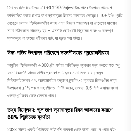
শিল্প লেবেলিং সিস্টেমের দাবি
±0.2 মিমি নির্ভুলতা
উচ্চ-গতির উৎপাদন পরিবেশে
কার্যকারিতা বজায় রাখতে তাপ স্থানান্তর রিবনের আকারের ক্ষেত্রে। 10+ ইঞ্চি প্রতি
সেকেন্ডে চলমান প্রিন্টহেডগুলির জন্য এমন রিবনের প্রয়োজন যা লেবেলের মাত্রার
সাথে সঠিকভাবে সারিবদ্ধ হয় – এমনকি ছোটখাটো বিচ্যুতির কারণেও অসম্পূর্ণ
স্থানান্তর বা তাপের ঘনীভবন ঘটে, যা দ্রুত ক্ষয় ঘটায়।
উচ্চ-গতির উৎপাদন পরিবেশে সহনশীলতার প্রয়োজনীয়তা
আধুনিক প্রিন্টহেডগুলি 4,000 ঘন্টা পর্যন্ত অবিচ্ছিন্ন ব্যবহার সহ্য করতে পারে
শুধু
যখন রিবনগুলি তাদের তাপীয় প্রসারণ গুণাঙ্কের সাথে মিলে যায়। ওষুধ
সিরিয়ালাইজেশন এবং অটোমোবাইল যন্ত্রাংশ ট্র্যাকিং-এ ব্যবহৃত রিবনগুলির জন্য
উৎপাদকরা ±1% প্রস্থ সহনশীলতা নির্দিষ্ট করেন, যেখানে 0.5 মিমি অসামঞ্জস্যতা
গুরুত্বপূর্ণ তথ্য ঢেকে ফেলতে পারে।
তথ্য বিশ্লেষণ: ভুল তাপ স্থানান্তর রিবন আকারের কারণে
68% প্রিন্টহেড ব্যর্থতা
2023 সালের একটি প্রিন্টহেড অটোপসি গবেষণা থেকে জানা গেছে যে প্রায় দুই-