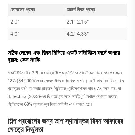
লেবেলের প্রস্থ
আদর্শ রিবন প্রস্থ
2.0"
2.1"-2.15"
4.0"
4.2"-4.33"
সঠিক লেবেল এবং রিবন মিলিয়ে একটি লজিস্টিক্স ফার্মে অপচয়
হ্রাস: কেস স্টাডি
একটি ইউরোপীয় 3PL সরবরাহকারী প্রস্থ-মিলিয়ে প্রোটোকল প্রয়োগের পর বছরে
18% ($42,000/বছর) লেবেল উপকরণের খরচ কমায়। ছোট আকারের রিবন থেকে
প্রান্তের ঘর্ষণ দূর করার মাধ্যমে প্রিন্টহেড প্রতিস্থাপনের হার 67% কমে যায়, যা
IDTechEx (2023)-এর শিল্প তথ্যের সাথে সঙ্গতিপূর্ণ যেখানে দেখানো হয়েছে
প্রিন্টহেডের 68% ব্যর্থতা ভুল রিবন সাইজিং-এর কারণে হয়।
শিল্প প্রয়োগের জন্য তাপ স্থানান্তর রিবন আকারের
ক্ষেত্রে নির্ভুলতা