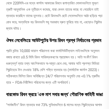
থেকে 220মিমি-এর মধ্যে কাস্টম আকারের রিবনে রূপান্তরিত দোকানগুলিতে মুদ্রণ
ত্রুটি আনুমানিক এক তৃতীয়াংশ কমেছে, যারা কেবল হাতের কাছে যা পেয়েছিল তাই
ব্যবহার করেছিল তাদের তুলনায়। ছোট রিবনগুলি ছোট লেবেলগুলিতে আঠা ছড়িয়ে পড়া
রোধ করে, অন্যদিকে বড় রিবনগুলি শুধু সরবরাহ দ্রুত ফুরিয়ে যায় না, এছাড়াও প্রিন্টার
জ্যাম ঘটায়।
ঔষধ লেবেলিংয়ে আউটপুটের উপর রিবন প্রস্থ নির্বাচনের প্রভাব
প্রতি ঘন্টায় 10,000 ভায়াল পরিচালনা করা ফার্মাসিউটিক্যাল লাইনগুলিকে অনুমদন
বজায় রাখতে ±0.5 মিমি রিবন সারিবদ্ধকরণের প্রয়োজন হয়। অতি সংকীর্ণ রিবন
গুরুত্বপূর্ণ ব্যাচ তথ্য আংশিকভাবে অ-আবৃত রেখে দেয়, আবার অতি প্রশস্ত মিডিয়া
প্রিন্টহেডে টান দেওয়ায় 18% বেশি শক্তি ব্যবহার হয় (ফার্মাটেক জার্নাল 2023)।
সঠিকভাবে মিলিত রিবন অবিচ্ছিন্ন 24/7 পরিচালনার অনুমতি দেয় <0.1% ত্রুটির
হারে – FDA-নিরীক্ষিত পরিবেশের জন্য এটি অপরিহার্য।
বারকোড রিবন ক্রয়ে 'এক মাপ সবার জন্য' পৌরাণিক কাহিনী ভাঙা
"সার্বজনীন" রিবন ব্যবহার করা 73% সুবিধাগুলিতে 6 মাসের মধ্যে প্রিন্টহেডের আগাম