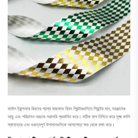
থার্মাল ট্রান্সফার রিবনের প্রস্থ বারকোড রিবন প্রিন্টারগুলিতে প্রিন্টের মান, সরঞ্জামের
আয়ু এবং পরিচালন খরচকে সরাসরি প্রভাবিত করে। সঠিক মাপ নিশ্চিত করে সূক্ষ্ম কালি
স্থানান্তর এবং গুরুত্বপূর্ণ উপাদানগুলিকে আগাগোড়া ক্ষয় থেকে রক্ষা করে।