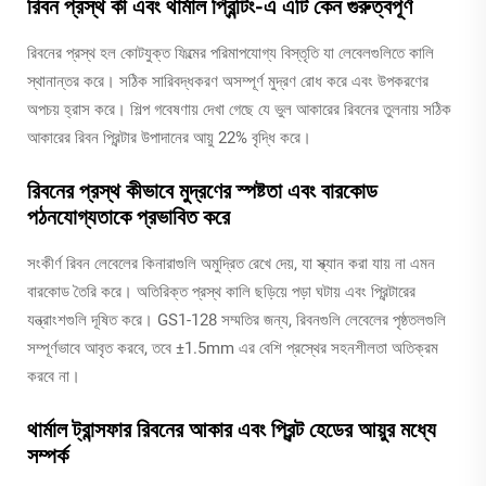
রিবন প্রস্থ কী এবং থার্মাল প্রিন্টিং-এ এটি কেন গুরুত্বপূর্ণ
রিবনের প্রস্থ হল কোটযুক্ত ফিল্মের পরিমাপযোগ্য বিস্তৃতি যা লেবেলগুলিতে কালি
স্থানান্তর করে। সঠিক সারিবদ্ধকরণ অসম্পূর্ণ মুদ্রণ রোধ করে এবং উপকরণের
অপচয় হ্রাস করে। শিল্প গবেষণায় দেখা গেছে যে ভুল আকারের রিবনের তুলনায় সঠিক
আকারের রিবন প্রিন্টার উপাদানের আয়ু 22% বৃদ্ধি করে।
রিবনের প্রস্থ কীভাবে মুদ্রণের স্পষ্টতা এবং বারকোড
পঠনযোগ্যতাকে প্রভাবিত করে
সংকীর্ণ রিবন লেবেলের কিনারাগুলি অমুদ্রিত রেখে দেয়, যা স্ক্যান করা যায় না এমন
বারকোড তৈরি করে। অতিরিক্ত প্রস্থ কালি ছড়িয়ে পড়া ঘটায় এবং প্রিন্টারের
যন্ত্রাংশগুলি দূষিত করে। GS1-128 সম্মতির জন্য, রিবনগুলি লেবেলের পৃষ্ঠতলগুলি
সম্পূর্ণভাবে আবৃত করবে, তবে ±1.5mm এর বেশি প্রস্থের সহনশীলতা অতিক্রম
করবে না।
থার্মাল ট্রান্সফার রিবনের আকার এবং প্রিন্ট হেডের আয়ুর মধ্যে
সম্পর্ক