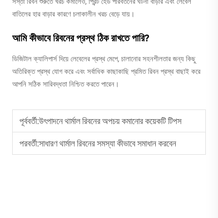
সস্তা রিবন শুরুতে খরচ কমালেও, প্রিন্ট হেড পরিবর্তনের ঘটনা বাড়ার এবং লেবেল
বাতিলের হার বাড়ার কারণে চলাকালীন খরচ বেড়ে যায়।
আমি কীভাবে রিবনের প্রস্থ ঠিক রাখতে পারি?
ডিজিটাল ক্যালিপার্স দিয়ে লেবেলের প্রস্থ মেপে, চালানোর সহনশীলতার জন্য কিছু
অতিরিক্ত প্রস্থ যোগ করে এবং সর্বাধিক কাছাকাছি প্রমিত রিবন প্রস্থ বাছাই করে
আপনি সঠিক সারিবদ্ধতা নিশ্চিত করতে পারেন।
পূর্ববর্তী:
উৎপাদনে থার্মাল রিবনের অপচয় কমানোর কয়েকটি টিপস
পরবর্তী:
সাধারণ থার্মাল রিবনের সমস্যা কীভাবে সমাধান করবেন