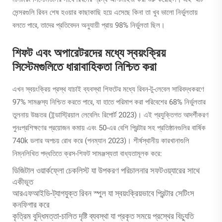
সেন্সরগুলি রিবন শেষ হওয়ার কাছাকাছি হয়ে এসেছে কিনা তা খুব ভালো নির্ভুলতায়
বলতে পারে, তাদের প্রতিবেদন অনুযায়ী প্রায় 98% নির্ভুলতা ছিল।
শিফট এবং অপারেটরদের মধ্যে স্বয়ংক্রিয়
সিস্টেমগুলিতে ধারাবাহিকতা নিশ্চিত করা
এখন স্বয়ংক্রিয় প্রস্থ যাচাই ব্যবস্থা শিফটের মধ্যে রিবন-টু-লেবেল সারিবদ্ধকরণে
97% সামঞ্জস্য নিশ্চিত করতে পারে, যা হাতে পরিমাপ করা পরিবেশের 68% নির্ভুলতার
তুলনায় উচ্চতর (ইন্ডাস্ট্রিয়াল লেবেলিং রিপোর্ট 2023)। এই প্রযুক্তিগত আদর্শীকরণ
পুনঃপ্রশিক্ষণের প্রয়োজন কমায় এবং 50-এর বেশি প্রিন্টার সহ প্রতিষ্ঠানগুলির বার্ষিক
740k ডলার অপচয় রোধ করে (পনম্যান 2023)। শীর্ষস্থানীয় কারখানাগুলি
নিম্নলিখিত পদ্ধতিতে ক্রস-শিফট সামঞ্জস্যতা বাধ্যতামূলক করে:
ডিজিটাল ওয়ার্কফ্লো চেকলিস্ট যা উপকরণ পরিচালনার সফটওয়্যারের সাথে
একীভূত
আরএফআইডি-ট্যাগযুক্ত রিবন স্পুল যা স্বয়ংক্রিয়ভাবে প্রিন্টার সেটিংস
কনফিগার করে
কৃত্রিম বুদ্ধিমত্তা-চালিত দৃষ্টি ব্যবস্থা যা প্রকৃত সময়ে প্রস্থের বিচ্যুতি