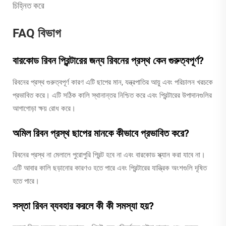
চিহ্নিত করে
FAQ বিভাগ
বারকোড রিবন প্রিন্টারের জন্য রিবনের প্রস্থ কেন গুরুত্বপূর্ণ?
রিবনের প্রস্থ গুরুত্বপূর্ণ কারণ এটি ছাপের মান, যন্ত্রপাতির আয়ু এবং পরিচালন খরচকে
প্রভাবিত করে। এটি সঠিক কালি স্থানান্তর নিশ্চিত করে এবং প্রিন্টারের উপাদানগুলির
আগাগোড়া ক্ষয় রোধ করে।
অমিল রিবন প্রস্থ ছাপের মানকে কীভাবে প্রভাবিত করে?
রিবনের প্রস্থ না মেলালে পুরোপুরি প্রিন্ট হবে না এবং বারকোড স্ক্যান করা যাবে না।
এটি আবার কালি ছড়ানোর কারণও হতে পারে এবং প্রিন্টারের যান্ত্রিক অংশগুলি দূষিত
হতে পারে।
সস্তা রিবন ব্যবহার করলে কী কী সমস্যা হয়?