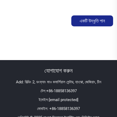
একটি উদ্ধৃতি পান
যোগাযোগ করুন
Add: বিল্ডিং 2, ডংফ্যাং মাও কমার্শিয়াল সেন্টার, হাংঝো, জেজিয়াং, চীন
টেল:
+86-18858136397
ইমেইল:
[email protected]
মোবাইল:
+86-18858136397