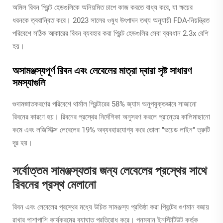
অমিল রিবন প্রিন্ট হেডগুলিকে অনিয়মিত চাপে কাজ করতে বাধ্য করে, যা ক্ষয়ের
ধরনকে ত্বরান্বিত করে। 2023 সালের ওষুধ উৎপাদন তথ্য অনুযায়ী FDA-নিয়ন্ত্রিত
পরিবেশে সঠিক আকারের রিবন ব্যবহার করা প্রিন্ট হেডগুলির সেবা ব্যবধান 2.3x বেশি
হয়।
অসামঞ্জস্যপূর্ণ রিবন এবং লেবেলের মাত্রা দ্বারা সৃষ্ট সাধারণ
সমস্যাগুলি
গুদামজাতকরণের পরিবেশে থার্মাল প্রিন্টারের 58% জ্যাম অনুপযুক্তভাবে সাজানো
রিবনের কারণে হয়। রিবনের প্রস্থের নির্দেশিকা অনুসরণ করলে প্রান্তের কালিমাছানো
কমে এবং লজিস্টিক্স লেবেলের 19% অব্যবহারযোগ্য করে তোলা "ভয়েড লাইন" ত্রুটি
দূর হয়।
সর্বোত্তম সামঞ্জস্যতার জন্য লেবেলের প্রস্থের সাথে
রিবনের প্রস্থ মেলানো
রিবন এবং লেবেলের প্রস্থের মধ্যে উচিত সামঞ্জস্য প্রতিষ্ঠা করা প্রিন্টের গুণমান বজায়
রাখার পাশাপাশি কার্যক্রমের ব্যাঘাত প্রতিরোধ করে। পনম্যান ইনস্টিটিউট কর্তৃক