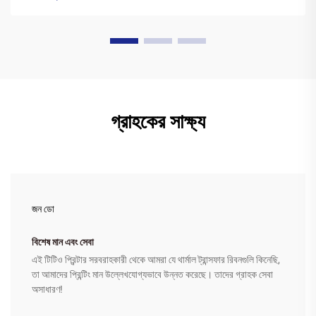
গ্রাহকের সাক্ষ্য
জন ডো
বিশেষ মান এবং সেবা
এই টিটিও প্রিন্টার সরবরাহকারী থেকে আমরা যে থার্মাল ট্রান্সফার রিবনগুলি কিনেছি,
তা আমাদের প্রিন্টিং মান উল্লেখযোগ্যভাবে উন্নত করেছে। তাদের গ্রাহক সেবা
অসাধারণ!