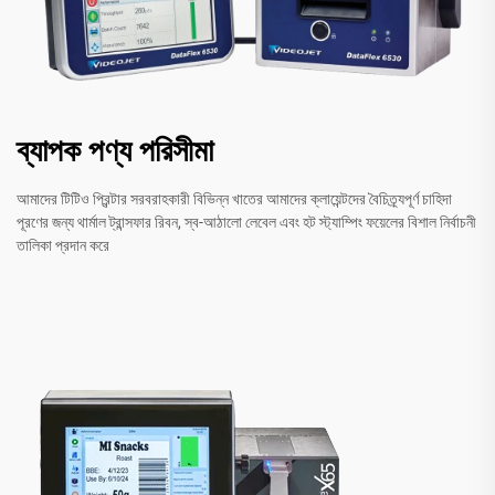
ব্যাপক পণ্য পরিসীমা
আমাদের টিটিও প্রিন্টার সরবরাহকারী বিভিন্ন খাতের আমাদের ক্লায়েন্টদের বৈচিত্র্যপূর্ণ চাহিদা
পূরণের জন্য থার্মাল ট্রান্সফার রিবন, স্ব-আঠালো লেবেল এবং হট স্ট্যাম্পিং ফয়েলের বিশাল নির্বাচনী
তালিকা প্রদান করে