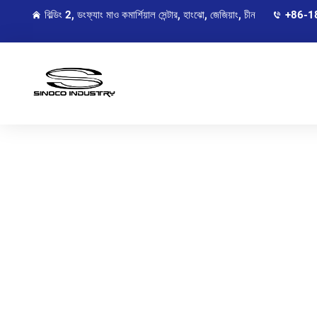
বিল্ডিং 2, ডংফ্যাং মাও কমার্শিয়াল সেন্টার, হাংঝো, জেজিয়াং, চীন
+86-1