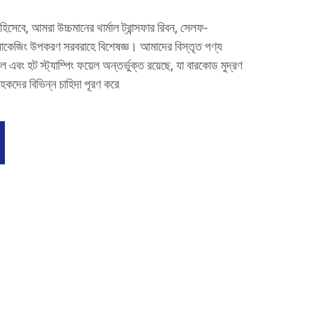
রী হিসেবে, আমরা উচ্চমানের থার্মাল ট্রান্সফার রিবন, সেলফ-
যাকেজিং উপকরণ সরবরাহে বিশেষজ্ঞ। আমাদের বিস্তৃত পণ্য
বং হট স্ট্যাম্পিং ফয়েল অন্তর্ভুক্ত রয়েছে, যা বারকোড মুদ্রণ
রাহকদের বিভিন্ন চাহিদা পূরণ করে