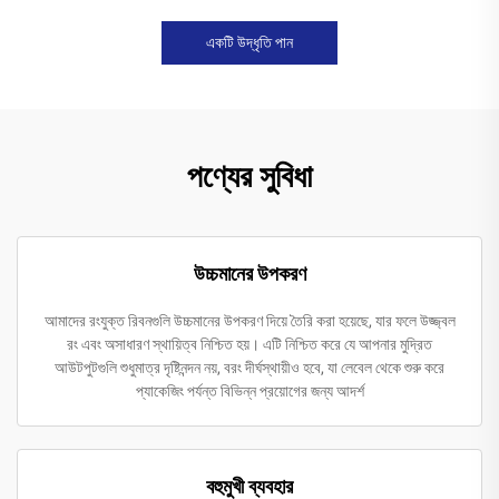
একটি উদ্ধৃতি পান
পণ্যের সুবিধা
উচ্চমানের উপকরণ
আমাদের রংযুক্ত রিবনগুলি উচ্চমানের উপকরণ দিয়ে তৈরি করা হয়েছে, যার ফলে উজ্জ্বল
রং এবং অসাধারণ স্থায়িত্ব নিশ্চিত হয়। এটি নিশ্চিত করে যে আপনার মুদ্রিত
আউটপুটগুলি শুধুমাত্র দৃষ্টিনন্দন নয়, বরং দীর্ঘস্থায়ীও হবে, যা লেবেল থেকে শুরু করে
প্যাকেজিং পর্যন্ত বিভিন্ন প্রয়োগের জন্য আদর্শ
বহুমুখী ব্যবহার