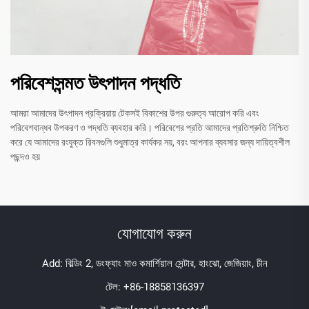
পরিবেশসন্মত উৎপাদন পদ্ধতি
আমরা আমাদের উৎপাদন প্রক্রিয়ায় টেকসই বিকাশের উপর গুরুত্ব আরোপ করি এবং
পরিবেশবান্ধব উপকরণ ও পদ্ধতি ব্যবহার করি। পরিবেশের প্রতি আমাদের প্রতিশ্রুতি নিশ্চিত
করে যে আমাদের রংযুক্ত রিবনগুলি শুধুমাত্র কার্যকর নয়, বরং আপনার ব্যবসার জন্য দায়িত্বশীল
পছন্দও হয়
যোগাযোগ করুন
Add: বিল্ডিং 2, ডংফ্যাং মাও কমার্শিয়াল সেন্টার, হাংঝো, জেজিয়াং, চীন
টেল:
+86-18858136397