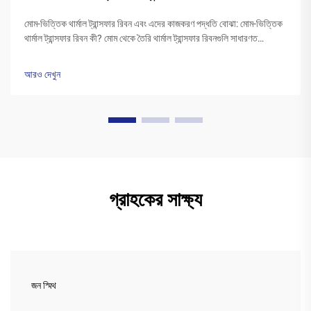
মোম-ভিত্তিক থার্মাল ট্রান্সফার রিবন এবং এদের কাজকরণ পদ্ধতি বোঝা: মোম-ভিত্তিক
থার্মাল ট্রান্সফার রিবন কী? মোম থেকে তৈরি থার্মাল ট্রান্সফার রিবনগুলি সাধারণত
পলিএস্টার বেসের উপর একটি বিশেষ মোম কালির স্তর দিয়ে আবৃত থাকে। প্রিন্টারের
হেড উত্তপ্ত হওয়ার সময়...
আরও দেখুন
গ্রাহকের সাক্ষ্য
জন স্মিথ