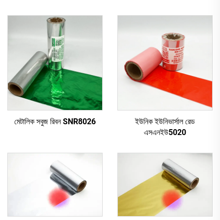
মেটালিক সবুজ রিবন SNR8026
ইউনিক ইউনিভার্সাল রেড
এসএনইউ5020