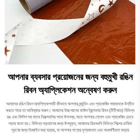
আপনার ব্যবসার প্রয়োজনের জন্য বহুমুখী রঙিন
রিবন অ্যাপ্লিকেশন অন্বেষণ করুন
আমাদের রঙিন রিবন অ্যাপ্লিকেশনটি কীভাবে আপনার ব্র্যান্ডিং এবং প্যাকেজিং সমাধানকে উন্নীত
করতে পারে তা আবিষ্কার করুন। আমাদের উচ্চ-মানের থার্মাল ট্রান্সফার রিবন (টিটিআর) বিভিন্ন
রঙ এবং ফিনিশ সহ ধাতব বিকল্পগুলির সাথে উপলব্ধ, যাতে আপনার লেবেল এবং প্যাকেজিং চোখে
পড়ার মতো হয়। বিভিন্ন প্রয়োগের জন্য উপযুক্ত, আমাদের রিবনগুলি বিভিন্ন শিল্পের চাহিদা
পূরণের জন্য ডিজাইন করা হয়েছে, যা আপনার পণ্যের দৃশ্যমানতা এবং আকর্ষণীয়তা বাড়ায়