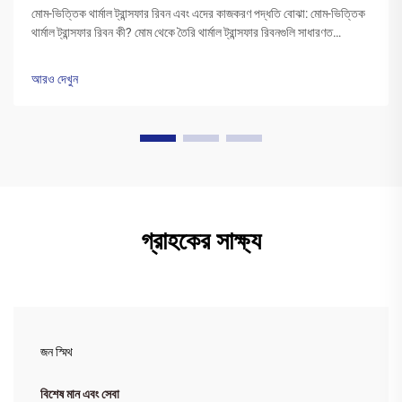
মোম-ভিত্তিক থার্মাল ট্রান্সফার রিবন এবং এদের কাজকরণ পদ্ধতি বোঝা: মোম-ভিত্তিক
থার্মাল ট্রান্সফার রিবন কী? মোম থেকে তৈরি থার্মাল ট্রান্সফার রিবনগুলি সাধারণত
পলিএস্টার বেসের উপর একটি বিশেষ মোম কালির স্তর দিয়ে আবৃত থাকে। প্রিন্টারের
হেড উত্তপ্ত হওয়ার সময়...
আরও দেখুন
গ্রাহকের সাক্ষ্য
জন স্মিথ
বিশেষ মান এবং সেবা