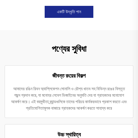
একটি উদ্ধৃতি পান
পণ্যের সুবিধা
জীবন্ত রংয়ের বিকল্প
আমাদের রঙিন রিবন অ্যাপ্লিকেশন সোনালি ও রৌপ্য ধাতব সহ বিভিন্ন রঙের বিস্তৃত
পছন্দ প্রদান করে, যা মনোহর লেবেল ডিজাইনের অনুমতি দেয় যা গ্রাহকদের মনোযোগ
আকর্ষণ করে। এই বহুমুখীতা ব্র্যান্ডগুলিকে তাদের পরিচয় কার্যকরভাবে প্রকাশ করতে এবং
প্রতিযোগিতামূলক বাজারে গ্রাহকদের আকর্ষণ করতে সাহায্য করে
উচ্চ স্থায়িত্ব