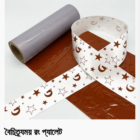
বৈচিত্র্যময় রং প্যালেট