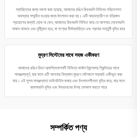
স্থায়িত্বের জন্য নকশা করা হয়েছে, আমাদের রঙিন রিবনগুলি বিভিন্ন পরিবেশগত
অবস্থার সম্মুখীন হওয়ার জন্য উৎপাদন করা হয়। এটি অভ্যন্তরীণ বা বহিরঙ্গন
প্রয়োগের জন্যই হোক না কেন, আমাদের রিবনগুলি নিশ্চিত করে যে আপনার লেবেলগুলি
অক্ষত থাকবে এবং দৃষ্টিনন্দন হবে, যা পণ্যের দীর্ঘস্থায়িত্ব এবং গ্রাহক সন্তুষ্টি বৃদ্ধি করে
মুদ্রণ সিস্টেমের সাথে সহজ একীকরণ
আমাদের রঙিন রিবন অ্যাপ্লিকেশনটি বিভিন্ন থার্মাল ট্রান্সফার প্রিন্টারের সাথে
সামঞ্জস্যপূর্ণ, যার ফলে এটি আপনার বিদ্যমান মুদ্রণ সেটআপে সহজেই একীভূত করা
যায়। এই সুগম সামঞ্জস্যতা ডাউনটাইম কমায় এবং উৎপাদনশীলতা বৃদ্ধি করে, যার ফলে
ব্যবসাগুলি বৃদ্ধি এবং উদ্ভাবনের উপর ফোকাস করতে পারে
সম্পর্কিত পণ্য