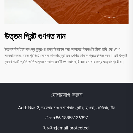
উত্তম প্রিন্ট গুণগত মান
উচ্চ কার্যকারিতা সম্পন্ন মুদ্রণের জন্য ডিজাইন করা আমাদের রিবনগুলি তীব্র ছবি এবং লেখা
সরবরাহ করে, যাতে প্রতিটি লেবেল আপনার ব্র্যান্ডের গুণগত মানকে প্রতিফলিত করে। এই উৎকৃষ্ট
মুদ্রণ মানটি প্রতিযোগিতামূলক বাজারে একটি পেশাদার ছবি বজায় রাখার জন্য অত্যাবশ্যকীয়।
যোগাযোগ করুন
Add: বিল্ডিং 2, ডংফ্যাং মাও কমার্শিয়াল সেন্টার, হাংঝো, জেজিয়াং, চীন
টেল:
+86-18858136397
ই-মেইল:
[email protected]