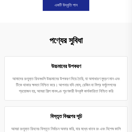
একটি উদ্ধৃতি পান
পণ্যের সুবিধা
উচ্চমানের উপকরণ
আমাদের রংযুক্ত রিবনগুলি উচ্চমানের উপকরণ দিয়ে তৈরি, যা অসাধারণ মুদ্রণ মান এবং
টিকে থাকার ক্ষমতা নিশ্চিত করে। আপনার যদি মোম, রেজিন বা মিশ্র ফর্মুলেশনের
প্রয়োজন হয়, আমরা শিল্প মানদণ্ড পূরণকারী উৎকৃষ্ট কার্যকারিতা নিশ্চিত করি
বিস্তৃত বিকল্পের সূচি
আমরা রংযুক্ত রিবনের বিস্তৃত নির্বাচন অফার করি, যার মধ্যে ধাতব রং এবং বিশেষ কালি