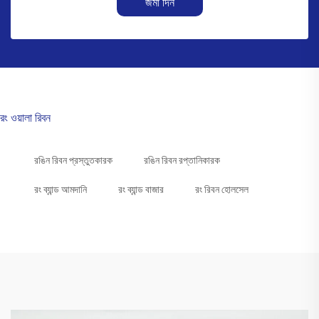
জমা দিন
রং ওয়ালা রিবন
রঙিন রিবন প্রস্তুতকারক
রঙিন রিবন রপ্তানিকারক
রং ব্যান্ড আমদানি
রং ব্যান্ড বাজার
রং রিবন হোলসেল