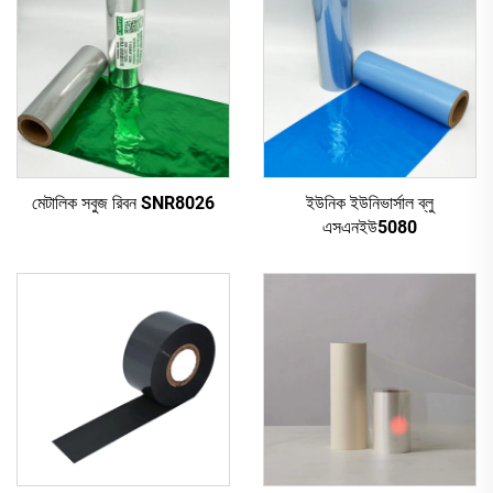
মেটালিক সবুজ রিবন SNR8026
ইউনিক ইউনিভার্সাল ব্লু
এসএনইউ5080