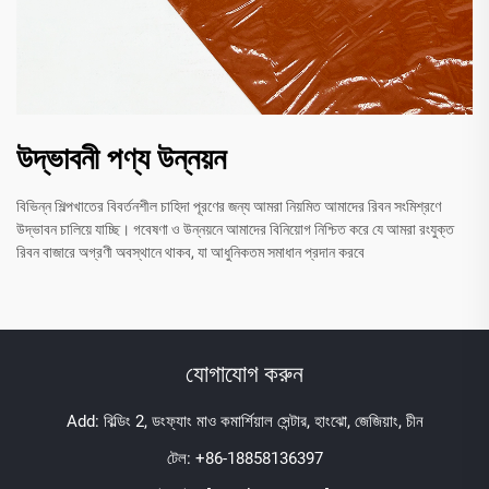
উদ্ভাবনী পণ্য উন্নয়ন
বিভিন্ন শিল্পখাতের বিবর্তনশীল চাহিদা পূরণের জন্য আমরা নিয়মিত আমাদের রিবন সংমিশ্রণে
উদ্ভাবন চালিয়ে যাচ্ছি। গবেষণা ও উন্নয়নে আমাদের বিনিয়োগ নিশ্চিত করে যে আমরা রংযুক্ত
রিবন বাজারে অগ্রণী অবস্থানে থাকব, যা আধুনিকতম সমাধান প্রদান করবে
যোগাযোগ করুন
Add: বিল্ডিং 2, ডংফ্যাং মাও কমার্শিয়াল সেন্টার, হাংঝো, জেজিয়াং, চীন
টেল:
+86-18858136397