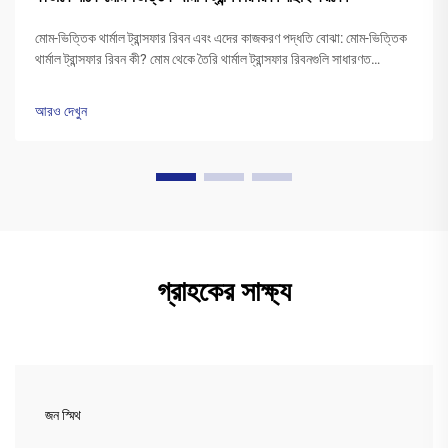
মোম-ভিত্তিক থার্মাল ট্রান্সফার রিবন এবং এদের কাজকরণ পদ্ধতি বোঝা: মোম-ভিত্তিক
থার্মাল ট্রান্সফার রিবন কী? মোম থেকে তৈরি থার্মাল ট্রান্সফার রিবনগুলি সাধারণত
পলিএস্টার বেসের উপর একটি বিশেষ মোম কালির স্তর দিয়ে আবৃত থাকে। প্রিন্টারের
হেড উত্তপ্ত হওয়ার সময়...
আরও দেখুন
গ্রাহকের সাক্ষ্য
জন স্মিথ