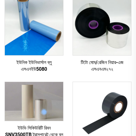
ইউনিক ইউনিভার্সাল ব্লু
টিটো মোম/রেজিন নিয়ার-এজ
এসএনইউ5080
এসএনএম২৭২
ইউভি সিকিউরিটি রিবন
SNV3500TB ট্রান্সপারেন্ট থেকে ব্লু