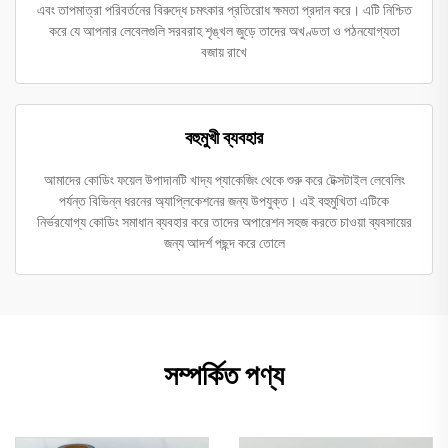
এবং তাপমাত্রা পরিবর্তনের বিরুদ্ধে চমৎকার প্রতিরোধ ক্ষমতা প্রদান করে। এটি নিশ্চিত
করে যে আপনার লেবেলগুলি সরবরাহ শৃঙ্খল জুড়ে তাদের অখণ্ডতা ও পঠনযোগ্যতা
বজায় রাখে
বহুমুখী ব্যবহার
আমাদের কোডিং ফয়েল উপাদানটি খাদ্য প্যাকেজিং থেকে শুরু করে টেক্সটাইল লেবেলিং
পর্যন্ত বিভিন্ন ধরনের অ্যাপ্লিকেশনের জন্য উপযুক্ত। এই বহুমুখিতা এটিকে
নির্ভরযোগ্য কোডিং সমাধান ব্যবহার করে তাদের অপারেশন সহজ করতে চাওয়া ব্যবসায়ের
জন্য আদর্শ পছন্দ করে তোলে
সম্পর্কিত পণ্য