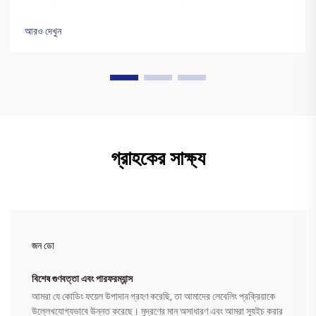
পলিএস্টার বেসের উপর একটি বিশেষ মোম কালির স্তর দিয়ে আবৃত থাকে। প্রিন্টারের
হেড উত্তপ্ত হওয়ার সময়...
আরও দেখুন
গ্রাহকের সাক্ষ্য
জন ডো
বিশেষ গুণবত্তা এবং পারফরম্যান্স
আমরা যে কোডিং ফয়েল উপাদান গ্রহণ করেছি, তা আমাদের লেবেলিং প্রক্রিয়াকে
উল্লেখযোগ্যভাবে উন্নত করেছে। মুদ্রণের মান অসাধারণ এবং আমরা স্যুইচ করার