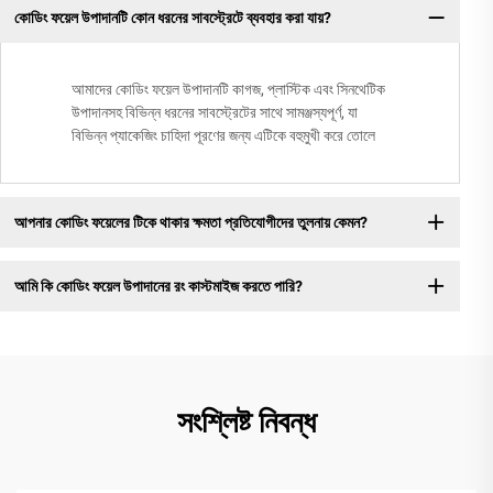
কোডিং ফয়েল উপাদানটি কোন ধরনের সাবস্ট্রেটে ব্যবহার করা যায়?
আমাদের কোডিং ফয়েল উপাদানটি কাগজ, প্লাস্টিক এবং সিনথেটিক
উপাদানসহ বিভিন্ন ধরনের সাবস্ট্রেটের সাথে সামঞ্জস্যপূর্ণ, যা
বিভিন্ন প্যাকেজিং চাহিদা পূরণের জন্য এটিকে বহুমুখী করে তোলে
আপনার কোডিং ফয়েলের টিকে থাকার ক্ষমতা প্রতিযোগীদের তুলনায় কেমন?
আমি কি কোডিং ফয়েল উপাদানের রং কাস্টমাইজ করতে পারি?
সংশ্লিষ্ট নিবন্ধ