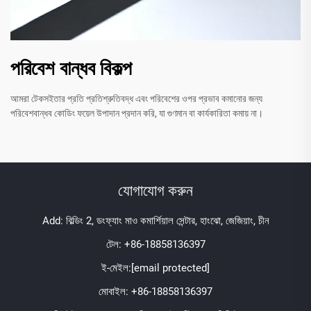
পরিবেশ বান্ধব বিকল্প
আমরা টেকসইতার প্রতি প্রতিশ্রুতিবদ্ধ এবং পরিবেশের ওপর প্রভাব কমানোর জন্য
পরিবেশবান্ধব কোডিং ফয়েল উপাদান প্রদান করি, যা গুণমান বা কার্যকারিতা কমায় না।
যোগাযোগ করুন
Add: বিল্ডিং 2, ডংফ্যাং মাও কমার্শিয়াল সেন্টার, হাংঝো, জেজিয়াং, চীন
টেল:
+86-18858136397
ই-মেইল:
[email protected]
মোবাইল:
+86-18858136397