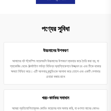
পণ্যের সুবিধা
উচ্চমানের উপকরণ
আমাদের হট স্ট্যাম্পিং ফয়েলগুলি উচ্চমানের উপকরণ ব্যবহার করে তৈরি করা হয়, যা
প্যাকেজিং থেকে টেক্সটাইল পর্যন্ত বিভিন্ন অ্যাপ্লিকেশনে উজ্জ্বল রং এবং টিকে থাকার
ক্ষমতা নিশ্চিত করে। এটি আপনার ব্র্যান্ডিংকে আলাদা করে তোলে এবং একটি পেশাদার
চেহারা বজায় রাখে
খরচ-কার্যকর সমাধান
আমরা প্রতিযোগিতামূলক কোডিং ফয়েলের দাম অফার করি, যা গুণগত মানের কোনও