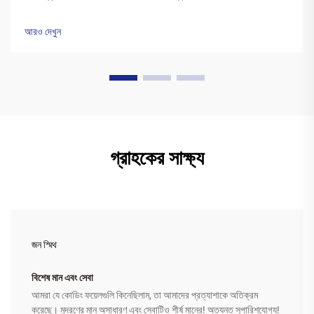
পলিএস্টার বেসের উপর একটি বিশেষ মোম কালির স্তর দিয়ে আবৃত থাকে। প্রিন্টারের
হেড উত্তপ্ত হওয়ার সময়...
আরও দেখুন
গ্রাহকের সাক্ষ্য
জন স্মিথ
বিশেষ মান এবং সেবা
আমরা যে কোডিং ফয়েলগুলি কিনেছিলাম, তা আমাদের প্রত্যাশাকে অতিক্রম
করেছে। মুদ্রণের মান অসাধারণ এবং সেবাটিও শীর্ষ মানের! অত্যন্ত সুপারিশযোগ্য!