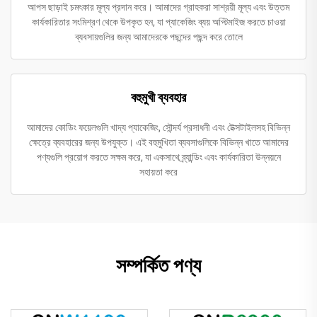
আপস ছাড়াই চমৎকার মূল্য প্রদান করে। আমাদের গ্রাহকরা সাশ্রয়ী মূল্য এবং উত্তম
কার্যকারিতার সংমিশ্রণ থেকে উপকৃত হন, যা প্যাকেজিং ব্যয় অপ্টিমাইজ করতে চাওয়া
ব্যবসায়গুলির জন্য আমাদেরকে পছন্দের পছন্দ করে তোলে
বহুমুখী ব্যবহার
আমাদের কোডিং ফয়েলগুলি খাদ্য প্যাকেজিং, সৌন্দর্য প্রসাধনী এবং টেক্সটাইলসহ বিভিন্ন
ক্ষেত্রে ব্যবহারের জন্য উপযুক্ত। এই বহুমুখিতা ব্যবসাগুলিকে বিভিন্ন খাতে আমাদের
পণ্যগুলি প্রয়োগ করতে সক্ষম করে, যা একসাথে ব্র্যান্ডিং এবং কার্যকারিতা উন্নয়নে
সহায়তা করে
সম্পর্কিত পণ্য