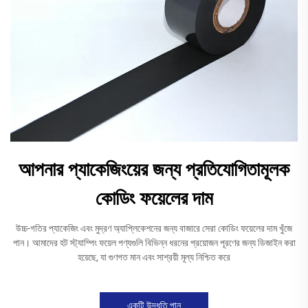
আপনার প্যাকেজিংয়ের জন্য প্রতিযোগিতামূলক
কোডিং ফয়েলের দাম
উচ্চ-গতির প্যাকেজিং এবং মুদ্রণ অ্যাপ্লিকেশনের জন্য বাজারে সেরা কোডিং ফয়েলের দাম খুঁজে
পান। আমাদের হট স্ট্যাম্পিং ফয়েল পণ্যগুলি বিভিন্ন ধরনের প্রয়োজন পূরণের জন্য ডিজাইন করা
হয়েছে, যা গুণগত মান এবং সাশ্রয়ী মূল্য নিশ্চিত করে
একটি উদ্ধৃতি পান