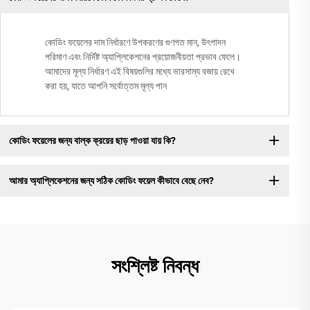
কোডিং ফয়েলের দাম নির্ধারণে উপকরণের গুণগত মান, উৎপাদন
পরিমাণ এবং নির্দিষ্ট অ্যাপ্লিকেশনের প্রয়োজনীয়তা প্রভাব ফেলে।
আমাদের মূল্য নির্ধারণ এই বিষয়গুলির মধ্যে ভারসাম্য বজায় রেখে
করা হয়, যাতে আপনি সর্বোত্তম মূল্য পান
কোডিং ফয়েলের জন্য বাল্ক ক্রয়ের ছাড় পাওয়া যায় কি?
আমার অ্যাপ্লিকেশনের জন্য সঠিক কোডিং ফয়েল কীভাবে বেছে নেব?
সংশ্লিষ্ট নিবন্ধ