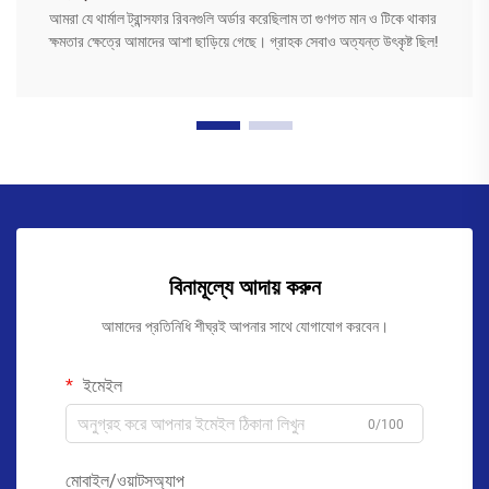
আমরা যে থার্মাল ট্রান্সফার রিবনগুলি অর্ডার করেছিলাম তা গুণগত মান ও টিকে থাকার
ক্ষমতার ক্ষেত্রে আমাদের আশা ছাড়িয়ে গেছে। গ্রাহক সেবাও অত্যন্ত উৎকৃষ্ট ছিল!
বিনামূল্যে আদায় করুন
আমাদের প্রতিনিধি শীঘ্রই আপনার সাথে যোগাযোগ করবেন।
ইমেইল
0/100
মোবাইল/ওয়াটসঅ্যাপ