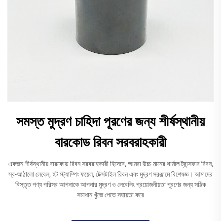
সমস্ত মুদ্রণ চাহিদা পূরণের জন্য শীর্ষস্থানীয়
বারকোড রিবন সরবরাহকারী
একজন শীর্ষস্থানীয় বারকোড রিবন সরবরাহকারী হিসেবে, আমরা উচ্চ-মানের থার্মাল ট্রান্সফার রিবন,
স্ব-আঠালো লেবেল, হট স্ট্যাম্পিং ফয়েল, টেক্সটাইল রিবন এবং মুদ্রণ সরঞ্জামে বিশেষজ্ঞ। আমাদের
বিস্তৃত পণ্য পরিসর আপনাকে আপনার মুদ্রণ ও লেবেলিং প্রয়োজনীয়তা পূরণের জন্য সঠিক
সমাধান খুঁজে পেতে সহায়তা করে