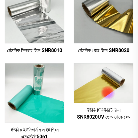
মেটালিক সিলভার রিবন SNR8010
মেটালিক গোল্ড রিবন SNR8020
ইউভি সিকিউরিটি রিবন
SNR8020UV গোল্ড থেকে রেড
ইউনিক ইউনিভার্সাল লাইট গ্রিন
এসএনইউ5061