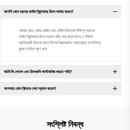
আপনি কোন ধরনের থার্মাল ট্রান্সফার রিবন অফার করেন?
আমরা মোম, মোম/রেজিন এবং রেজিন রিবনসহ বিভিন্ন ধরনের
থার্মাল ট্রান্সফার রিবন প্রদান করি, যার মধ্যে ধাতব ও ইউভি-
প্রতিরোধী রিবনের মতো বিশেষ বিকল্পগুলিও অন্তর্ভুক্ত যা বিভিন্ন
মুদ্রণ চাহিদা পূরণ করে
আমি কি লেবেল এবং রিবনগুলি কাস্টমাইজ করতে পারি?
আপনারা কোন শিল্পকে সেবা প্রদান করেন?
সংশ্লিষ্ট নিবন্ধ