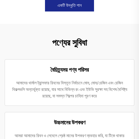
একটি উদ্ধৃতি পান
পণ্যের সুবিধা
বৈচিত্র্যময় পণ্য পরিসর
আমাদের থার্মাল ট্রান্সফার রিবনের বিস্তৃত নির্বাচনে মোম, মোম/রেজিন এবং রেজিন
বিকল্পগুলি অন্তর্ভুক্ত রয়েছে, যার সাথে বিভিন্ন রং এবং ইউভি সুরক্ষা সহ বিশেষ বৈশিষ্ট্য
রয়েছে, যা সমস্ত শিল্পের চাহিদা পূরণ করে
উচ্চমানের উপকরণ
আমরা আমাদের রিবন ও লেবেলে শ্রেষ্ঠ মানের উপকরণ ব্যবহার করি, যা টিকে থাকার