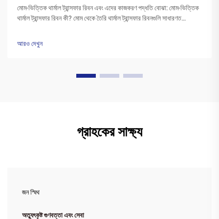
মোম-ভিত্তিক থার্মাল ট্রান্সফার রিবন এবং এদের কাজকরণ পদ্ধতি বোঝা: মোম-ভিত্তিক
থার্মাল ট্রান্সফার রিবন কী? মোম থেকে তৈরি থার্মাল ট্রান্সফার রিবনগুলি সাধারণত
পলিএস্টার বেসের উপর একটি বিশেষ মোম কালির স্তর দিয়ে আবৃত থাকে। প্রিন্টারের
হেড উত্তপ্ত হওয়ার সময়...
আরও দেখুন
গ্রাহকের সাক্ষ্য
জন স্মিথ
অত্যুৎকৃষ্ট গুণবত্তা এবং সেবা