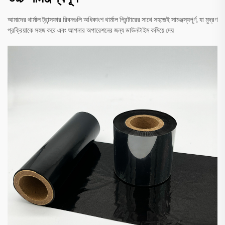
আমাদের থার্মাল ট্রান্সফার রিবনগুলি অধিকাংশ থার্মাল প্রিন্টারের সাথে সহজেই সামঞ্জস্যপূর্ণ, যা মুদ্রণ
প্রক্রিয়াকে সহজ করে এবং আপনার অপারেশনের জন্য ডাউনটাইম কমিয়ে দেয়